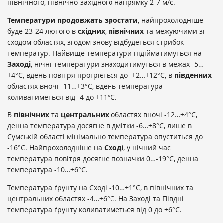
північного, північно-західного напрямку 2-7 м/с.
Температури продовжать зростати
, найпрохолодніше
буде 23-24 лютого в
східних
,
північних
та межуючими зі
сходом областях, згодом знову відбудеться стрибок
температур. Найвище температури підійматимуться на
Заході
, нічні температури знаходитимуться в межах -5…
+4°С, вдень повітря прогріється до +2…+12°С, в
південних
областях вночі -11…+3°С, вдень температура
коливатиметься від -4 до +11°С.
В
північних
та
центральних
областях вночі -12…+4°С,
денна температура досягне відмітки -6…+8°С, лише в
Сумській області мінімально температура опуститься до
-16°С. Найпрохолодніше на
Сході
, у нічний час
температура повітря досягне позначки 0…-19°С, денна
температура -10…+6°С.
Температура ґрунту на Сході -10…+1°С, в північних та
центральних областях -4…+6°С. На Заході та Півдні
температура ґрунту коливатиметься від 0 до +6°С.