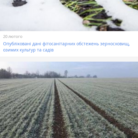
20 лютого
Опубліковані дані фітосанітарних обстежень зерносховищ,
озимих культур та садів