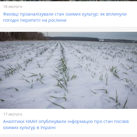
18 лютого
Фахівці проаналізували стан озимих культур: як вплинули
погодні перипетії на рослини
17 лютого
Аналітики НААН опублікували інформацію про стан посівів
озимих культур в Україні