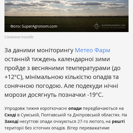
Фото: SuperAgronom.com
Сонячна погода
За даними моніторингу
Метео Фарм
останній тиждень календарної зими
пройде з весняними температурами (до
+12°С), мінімальною кількістю опадів та
сонячною погодою. Але подекуди нічні
морози досягнуть позначки -19°С.
Упродовж тижня короткочасні
опади
передбачаються на
Сході
в Сумській, Полтавській та Дніпровській областях. На
Заході
несуттєві опади очікуються 27-го лютого, на
решті
території без істотних опадів. Вітер переважатиме