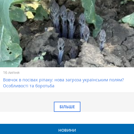
16 липня
Вовчок в посівах ріпаку: нова загроза українським полям?
Особливості та боротьба
БІЛЬШЕ
НОВИНИ