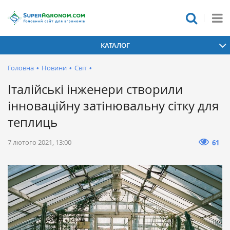
КАТАЛОГ
Головна
•
Новини
•
Світ
•
Італійські інженери створили
інноваційну затінювальну сітку для
теплиць
7 лютого 2021, 13:00
61