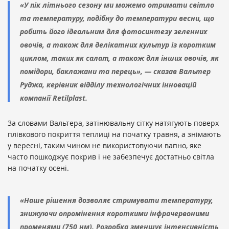
«У пік літнього сезону ми можемо отримати світло
та температуру, подібну до температури весни, що
робить його ідеальним для фотосинтезу зеленних
овочів, а також для делікатних культур із коротким
циклом, таких як салат, а також для інших овочів, як
помідори, баклажани та перець», — сказав Вальтер
Руджа, керівник відділу технологічних інновацій
компанії Retilplast.
За словами Вальтера, затінювальну сітку натягують поверх
плівкового покриття теплиці на початку травня, а знімають
у вересні, таким чином не використовуючи вапно, яке
часто пошкоджує покрив і не забезпечує достатньо світла
на початку осені.
«Наше рішення дозволяє стримувати температуру,
знижуючи опромінення короткими інфрачервоними
променями (750 нм). Розробка зменшує інтенсивність