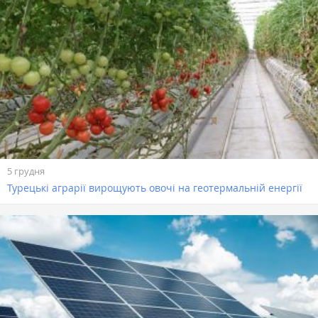
5 грудня
Турецькі аграрії вирощують овочі на геотермальній енергії