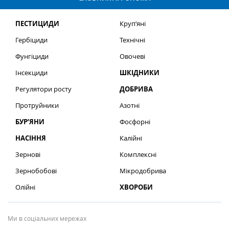
ПЕСТИЦИДИ
Круп’яні
Гербіциди
Технічні
Фунгіциди
Овочеві
Інсекциди
ШКІДНИКИ
Регулятори росту
ДОБРИВА
Протруйники
Азотні
БУР’ЯНИ
Фосфорні
НАСІННЯ
Калійні
Зернові
Комплексні
Зернобобові
Мікродобрива
Олійні
ХВОРОБИ
Ми в соціальних мережах