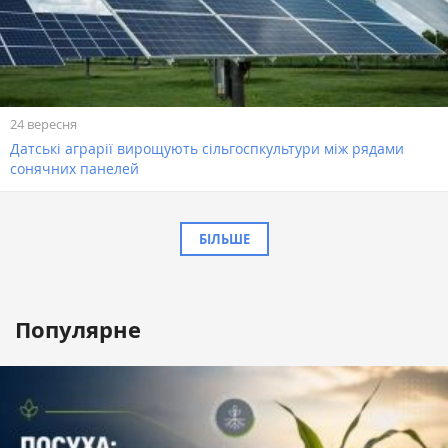
24 вересня
Датські аграрії вирощують сільгоспкультури між рядами
сонячних панелей
БІЛЬШЕ
Популярне