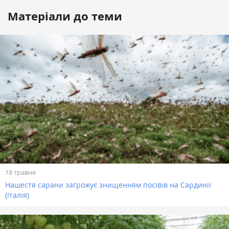
Матеріали до теми
18 травня
Нашестя сарани загрожує знищенням посівів на Сардинії
(Італія)