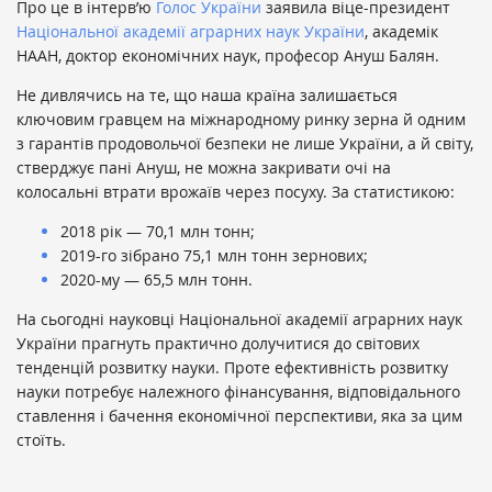
Про це в інтерв’ю
Голос України
заявила віце-президент
Національної академії аграрних наук України
, академік
НААН, доктор економічних наук, професор Ануш Балян.
Не дивлячись на те, що наша країна залишається
ключовим гравцем на міжнародному ринку зерна й одним
з гарантів продовольчої безпеки не лише України, а й світу,
стверджує пані Ануш, не можна закривати очі на
колосальні втрати врожаїв через посуху. За статистикою:
2018 рік — 70,1 млн тонн;
2019-го зібрано 75,1 млн тонн зернових;
2020-му — 65,5 млн тонн.
На сьогодні науковці Національної академії аграрних наук
України прагнуть практично долучитися до світових
тенденцій розвитку науки. Проте ефективність розвитку
науки потребує належного фінансування, відповідального
ставлення і бачення економічної перспективи, яка за цим
стоїть.