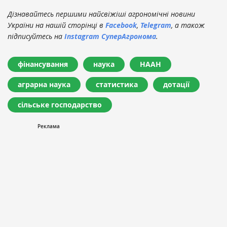
Дізнавайтесь першими найсвіжіші агрономічні новини
України на нашій сторінці в
Facebook
,
Telegram
, а також
підписуйтесь на
Instagram СуперАгронома
.
фінансування
наука
НААН
аграрна наука
статистика
дотації
сільське господарство