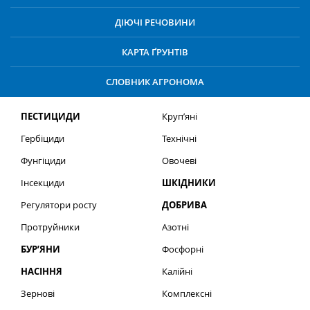
ДІЮЧІ РЕЧОВИНИ
КАРТА ҐРУНТІВ
СЛОВНИК АГРОНОМА
ПЕСТИЦИДИ
Круп’яні
Гербіциди
Технічні
Фунгіциди
Овочеві
Інсекциди
ШКІДНИКИ
Регулятори росту
ДОБРИВА
Протруйники
Азотні
БУР’ЯНИ
Фосфорні
НАСІННЯ
Калійні
Зернові
Комплексні