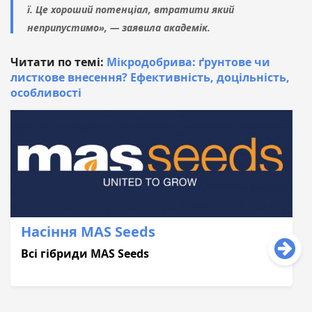
ї. Це хороший потенціал, втратити який
неприпустимо», — заявила академік.
Читати по темі:
Мікродобрива: ґрунтове чи
листкове внесення? Ефективність, доцільність,
особливості
Насіння MAS Seeds
Всі гібриди MAS Seeds