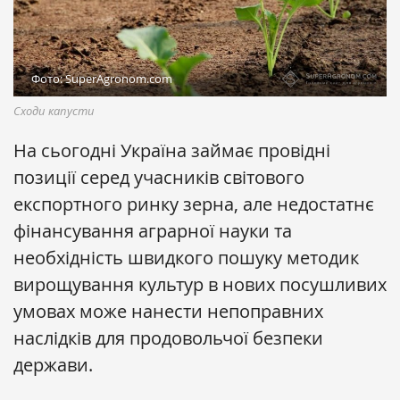
Фото: SuperAgronom.com
Сходи капусти
На сьогодні Україна займає провідні
позиції серед учасників світового
експортного ринку зерна, але недостатнє
фінансування аграрної науки та
необхідність швидкого пошуку методик
вирощування культур в нових посушливих
умовах може нанести непоправних
наслідків для продовольчої безпеки
держави.