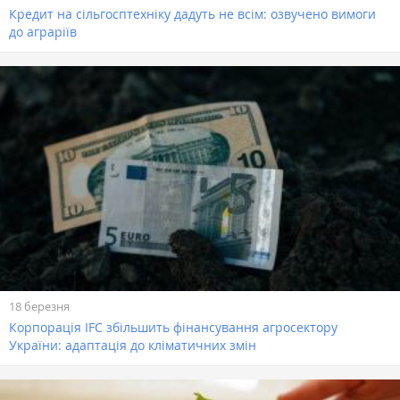
Кредит на сільгосптехніку дадуть не всім: озвучено вимоги
до аграріїв
18 березня
Корпорація IFC збільшить фінансування агросектору
України: адаптація до кліматичних змін