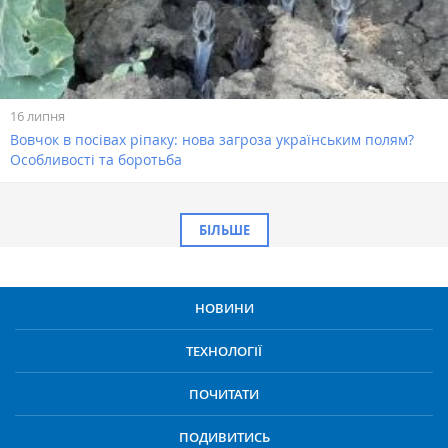
16 липня
Вовчок в посівах ріпаку: нова загроза українським полям?
Особливості та боротьба
БІЛЬШЕ
НОВИНИ
ТЕХНОЛОГІЇ
ПОЧИТАТИ
ПОДИВИТИСЬ