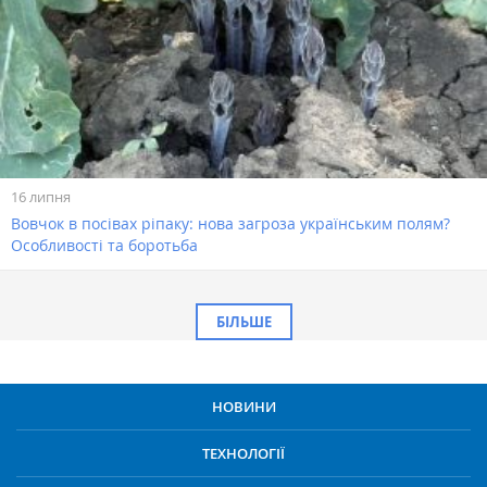
16 липня
Вовчок в посівах ріпаку: нова загроза українським полям?
Особливості та боротьба
БІЛЬШЕ
НОВИНИ
ТЕХНОЛОГІЇ