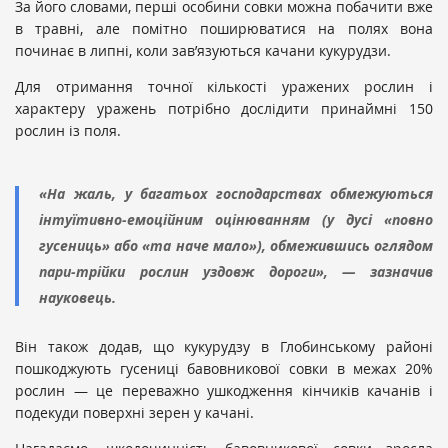
За його словами, перші особини совки можна побачити вже
в травні, але помітно поширюватися на полях вона
починає в липні, коли зав’язуються качани кукурудзи.
Для отримання точної кількості уражених рослин і
характеру уражень потрібно дослідити принаймні 150
рослин із поля.
«На жаль, у багатьох господарствах обмежуються
інтуїтивно-емоційним оцінюванням (у дусі «повно
гусениць» або «та наче мало»), обмежившись оглядом
пари-трійки рослин уздовж дороги», — зазначив
науковець.
Він також додав, що кукурудзу в Глобинському районі
пошкоджують гусениці бавовникової совки в межах 20%
рослин — це переважно ушкодження кінчиків качанів і
подекуди поверхні зерен у качані.