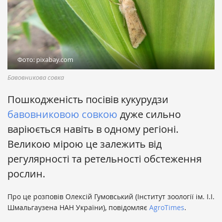
Фото: pixabay.com
Бавовникова совка
Пошкодженість посівів кукурудзи
бавовниковою совкою
дуже сильно
варіюється навіть в одному регіоні.
Великою мірою це залежить від
регулярності та ретельності обстеження
рослин.
Про це розповів Олексій Гумовський (Інститут зоології ім. І.І.
Шмальгаузена НАН України), повідомляє
AgroTimes
.