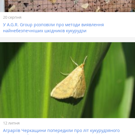
20 серпня
У A.G.R. Group розповіли про методи виявлення
найнебезпечніших шкідників кукурудзи
12 липня
Аграріїв Черкащини попередили про літ кукурудзяного