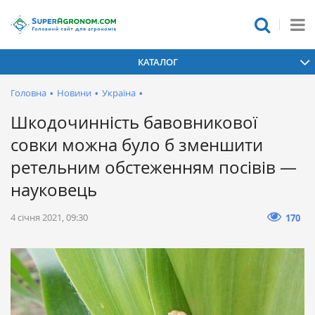
КАТАЛОГ
Головна
•
Новини
•
Україна
•
Шкодочинність бавовникової
совки можна було б зменшити
ретельним обстеженням посівів —
науковець
4 січня 2021, 09:30
170