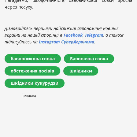
Нагадаємо, шкодочинність бавовникової совки зросла
через посуху.
Дізнавайтесь першими найсвіжіші агрономічні новини
України на нашій сторінці в
Facebook
,
Telegram
, а також
підписуйтесь на
Instagram СуперАгронома
.
бавовникова совка
Бавовняна совка
обстеження посівів
шкідники
шкідники кукурудзи