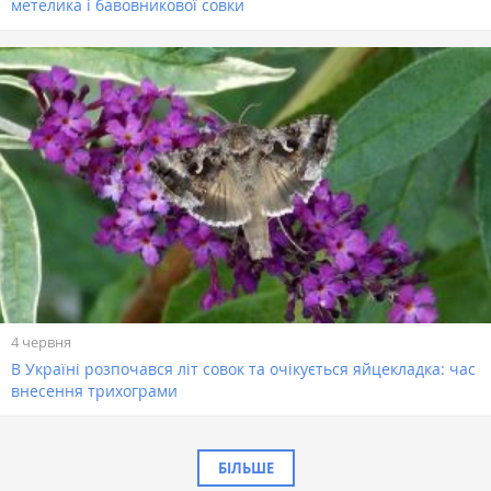
метелика і бавовникової совки
4 червня
В Україні розпочався літ совок та очікується яйцекладка: час
внесення трихограми
БІЛЬШЕ