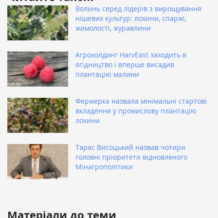
Волинь серед лідерів з вирощування
нішевих культур: лохини, спаржі,
жимолості, журавлини
Агрохолдинг HarvEast заходить в
ягідництво і вперше висадив
плантацію малини
Фермерка назвала мінімальні стартові
вкладення у промислову плантацію
лохини
Тарас Висоцький назвав чотири
головні пріоритети відновленого
Мінагрополітики
Матеріали до теми