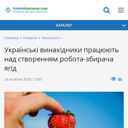
КАТАЛОГ
Головна
•
Новини
•
Технології
•
Українські винахідники працюють
над створенням робота-збирача
ягід
24 жовтня 2020, 13:00
80