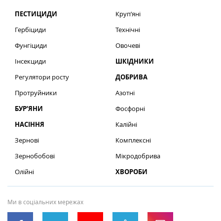
ПЕСТИЦИДИ
Круп’яні
Гербіциди
Технічні
Фунгіциди
Овочеві
Інсекциди
ШКІДНИКИ
Регулятори росту
ДОБРИВА
Протруйники
Азотні
БУР’ЯНИ
Фосфорні
НАСІННЯ
Калійні
Зернові
Комплексні
Зернобобові
Мікродобрива
Олійні
ХВОРОБИ
Ми в соціальних мережах