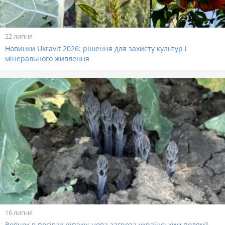
22 липня
Новинки Ukravit 2026: рішення для захисту культур і
мінерального живлення
16 липня
Вовчок в посівах ріпаку: нова загроза українським полям?