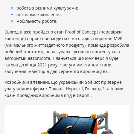
робота з різними культурами;
автономне живлення;
мобільність робота.
Сьогодні вже пройдено етап Proof of Concept (перевірки
концепції) і проект знаходиться на стадії створення MVP
(мінімального життєздатного продукту). Команда розробила
робочий прототип, реалізувала і успішно протестувала
алгоритми автопілота. Планується що MVP версія буде
готова до кінця 2021 року. Наступним етапом стане
залучення інвесторів для серійного виробництва.
Розробники впевнені, що український Soil Bot приверне
увагу ягідних ферм з Польщі, Норвегії, Голландії та інших
країн провідних виробників ягід в Європі.