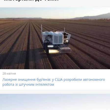
28 квітня
Лазерне знищення бур’янів: у США розробили автономного
робота зі штучним інтелектом