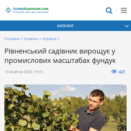
КАТАЛОГ
Головна
•
Новини
•
Україна
•
Рівненський садівник вирощує у
промислових масштабах фундук
13 жовтня 2020, 19:10
427