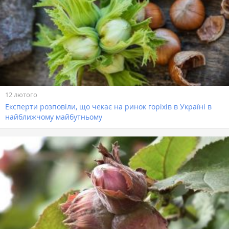
12 лютого
Експерти розповіли, що чекає на ринок горіхів в Україні в
найближчому майбутньому