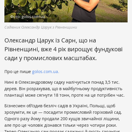
Фото: golos.com.ua
Садівник Олександр Царук з Рівненщини
Олександр Царук із Сарн, що на
Рівненщині, вже 4 рік вирощує фундукові
сади у промислових масштабах.
Про це пише
golos.com.ua.
Нині в Олександровому садку налічується понад 3,5 тис.
дерев. Він розрахував, що в майбутньому продуктивність
плантації може сягнути 18 тонн, проте на це потрібен час.
Бізнесмен об’їздив безліч садів в Україні, Польщі, щоб
зрозуміти, як це — посадити промисловий горіховий сад.
Одного разу йому продали 200 кущів звичайної ліщини,
але про це чоловік дізнався тільки через чотири роки.
Тепер Олександр сам продає саджанці й якість гарантує.