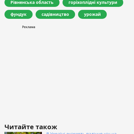
Рівненська область
горіхоплідні культури
фундук
садівництво
урожай
Читайте також
В Україні очікують падіння цін на