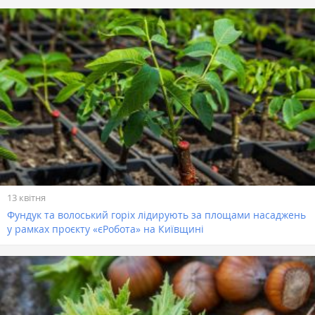
13 квітня
Фундук та волоський горіх лідирують за площами насаджень
у рамках проєкту «єРобота» на Київщині