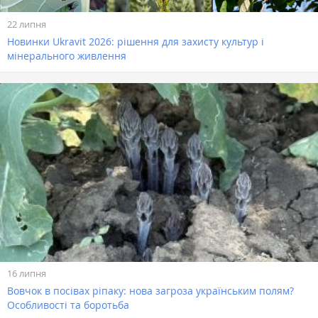
22 липня
Новинки Ukravit 2026: рішення для захисту культур і
мінерального живлення
16 липня
Вовчок в посівах ріпаку: нова загроза українським полям?
Особливості та боротьба