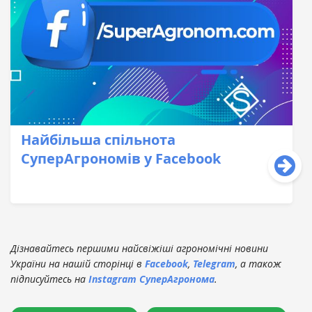
Найбільша спільнота
СуперАгрономів у Facebook
Дізнавайтесь першими найсвіжіші агрономічні новини
України на нашій сторінці в
Facebook
,
Telegram
, а також
підписуйтесь на
Instagram СуперАгронома
.