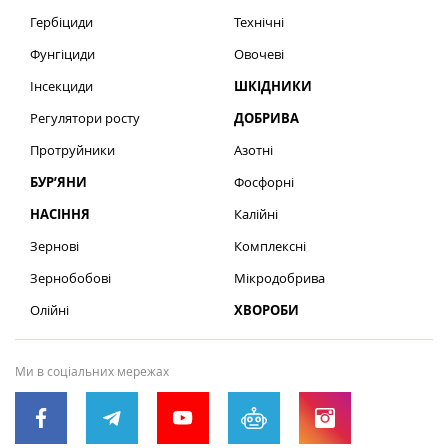
Гербіциди
Технічні
Фунгіциди
Овочеві
Інсекциди
ШКІДНИКИ
Регулятори росту
ДОБРИВА
Протруйники
Азотні
БУР’ЯНИ
Фосфорні
НАСІННЯ
Калійні
Зернові
Комплексні
Зернобобові
Мікродобрива
Олійні
ХВОРОБИ
Ми в соціальних мережах