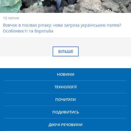
16 липня
Вовчок в посівах ріпаку: нова загроза українським полям?
Особливості та боротьба
БІЛЬШЕ
НОВИНИ
ТЕХНОЛОГІЇ
ПОЧИТАТИ
ПОДИВИТИСЬ
ДІЮЧІ РЕЧОВИНИ