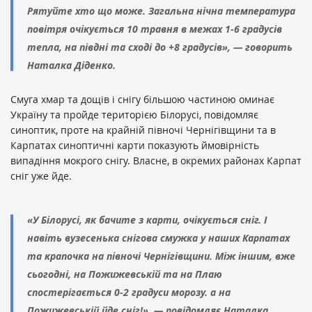
Рятуйте хто що може. Загальна нічна температура
повітря очікується 10 травня в межах 1-6 градусів
тепла, на півдні та сході до +8 градусів», — говорить
Наталка Діденко.
Смуга хмар та дощів і снігу більшою частиною оминає
Україну та пройде територією Білорусі, повідомляє
синоптик, проте на крайній півночі Чернігівщини та в
Карпатах синоптичні карти показують ймовірність
випадіння мокрого снігу. Власне, в окремих районах Карпат
сніг уже йде.
«У Білорусі, як бачите з карти, очікується сніг. І
навіть вузесенька снігова смужка у наших Карпатах
та крапочка на півночі Чернігівщини. Між іншим, вже
сьогодні, на Пожижевській та на Плаю
спостерігається 0-2 градуси морозу. а на
Пожижевській йде сніг!», — повідомляє Наталка