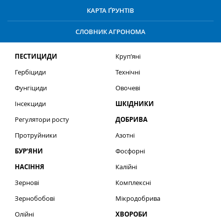
КАРТА ҐРУНТІВ
СЛОВНИК АГРОНОМА
ПЕСТИЦИДИ
Круп’яні
Гербіциди
Технічні
Фунгіциди
Овочеві
Інсекциди
ШКІДНИКИ
Регулятори росту
ДОБРИВА
Протруйники
Азотні
БУР’ЯНИ
Фосфорні
НАСІННЯ
Калійні
Зернові
Комплексні
Зернобобові
Мікродобрива
Олійні
ХВОРОБИ