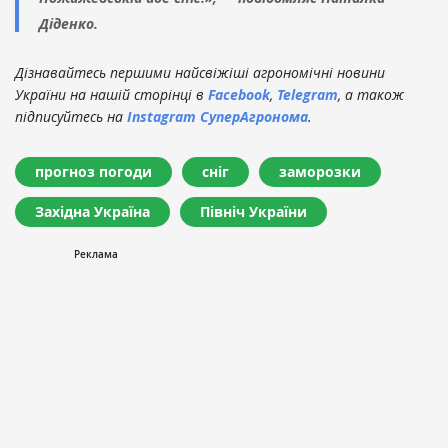
Діденко.
Дізнавайтесь першими найсвіжіші агрономічні новини
України на нашій сторінці в
Facebook
,
Telegram
, а також
підписуйтесь на
Instagram СуперАгронома
.
прогноз погоди
сніг
заморозки
Західна Україна
Північ України