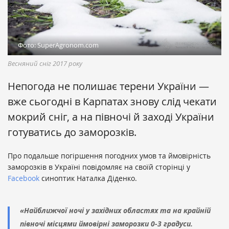
Фото: SuperAgronom.com
Весняний сніг 2017 року
Непогода не полишає терени України —
вже сьогодні в Карпатах знову слід чекати
мокрий сніг, а на півночі й заході України
готуватись до заморозків.
Про подальше погіршення погодних умов та ймовірність
заморозків в Україні повідомляє на своїй сторінці у
Facebook
синоптик Наталка Діденко.
«Найближчої ночі у західних областях та на крайній
півночі місцями ймовірні заморозки 0-3 градуси.