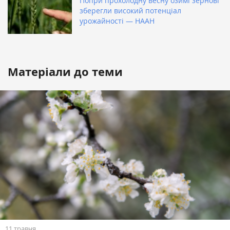
Попри прохолодну весну озимі зернові
зберегли високий потенціал
урожайності — НААН
Матеріали до теми
11 травня