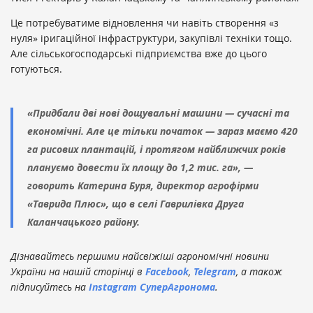
Це потребуватиме відновлення чи навіть створення «з
нуля» іригаційної інфраструктури, закупівлі техніки тощо.
Але сільськогосподарські підприємства вже до цього
готуються.
«Придбали дві нові дощувальні машини — сучасні та
економічні. Але це тільки початок — зараз маємо 420
га рисових плантацій, і протягом найближчих років
плануємо довести їх площу до 1,2 тис. га», —
говорить Катерина Буря, директор агрофірми
«Таврида Плюс», що в селі Гаврилівка Друга
Каланчацького району.
Дізнавайтесь першими найсвіжіші агрономічні новини
України на нашій сторінці в
Facebook
,
Telegram
, а також
підписуйтесь на
Instagram СуперАгронома
.