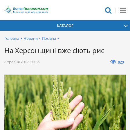
КАТАЛОГ
Головна
•
Новини
•
Посівна
•
На Херсонщині вже сіють рис
8 травня 2017, 09:35
829