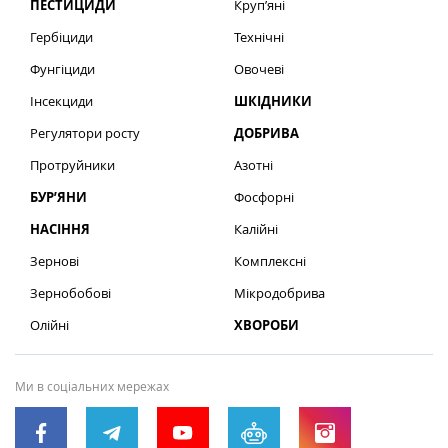
ПЕСТИЦИДИ
Круп’яні
Гербіциди
Технічні
Фунгіциди
Овочеві
Інсекциди
ШКІДНИКИ
Регулятори росту
ДОБРИВА
Протруйники
Азотні
БУР’ЯНИ
Фосфорні
НАСІННЯ
Калійні
Зернові
Комплексні
Зернобобові
Мікродобрива
Олійні
ХВОРОБИ
Ми в соціальних мережах