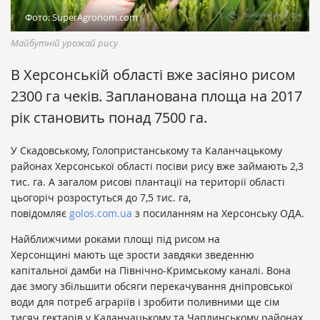
Фото: SuperAgronom.com
Майбутній урожай рису
В Херсонській області вже засіяно рисом
2300 га чеків. Запланована площа на 2017
рік становить понад 7500 га.
У Скадовському, Голопристанському та Каланчацькому
районах Херсонської області посіви рису вже займають 2,3
тис. га. А загалом рисові плантації на території області
цьогоріч розростуться до 7,5 тис. га,
повідомляє
golos.com.ua
з посиланням на Херсонську ОДА.
Найближчими роками площі під рисом на
Херсонщині мають ще зрости завдяки зведенню
капітальної дамби на Північно-Кримському каналі. Вона
дає змогу збільшити обсяги перекачування дніпровської
води для потреб аграріїв і зробити поливними ще сім
тисяч гектарів у Каланчацькому та Чаплинському районах.