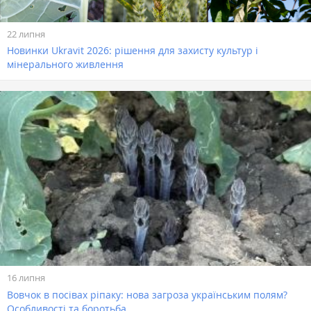
22 липня
Новинки Ukravit 2026: рішення для захисту культур і
мінерального живлення
16 липня
Вовчок в посівах ріпаку: нова загроза українським полям?
Особливості та боротьба