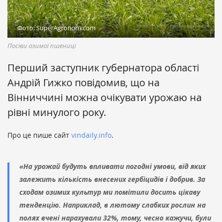
Фото: SuperAgronom.com
Посіви озимої пшениці
Перший заступник губернатора області
Андрій Гижко повідомив, що на
Вінниччині можна очікувати урожаю на
рівні минулого року.
Про це пише сайт
vindaily.info
.
«На урожай будуть впливати погодні умови, від яких
залежить кількість внесених гербіцидів і добрив. За
сходам озимих культур ми помітили досить цікаву
тенденцію. Наприклад, в лютому слабких рослин на
полях вчені нарахували 32%, тому, чесно кажучи, були