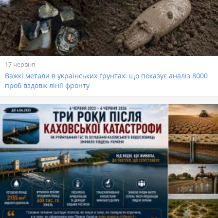
17 червня
Важкі метали в українських ґрунтах: що показує аналіз 8000
проб вздовж лінії фронту