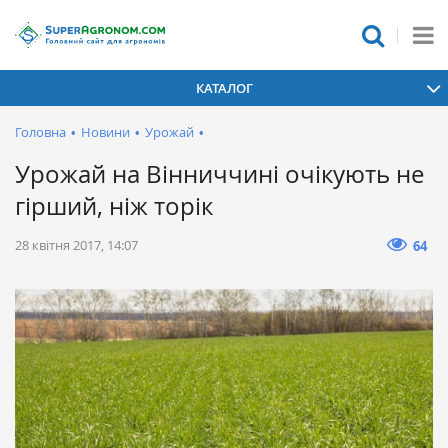
КАТАЛОГ
Головна
•
Новини
•
Урожай
•
Урожай на Вінниччині очікують не
гірший, ніж торік
28 квітня 2017, 14:07
64