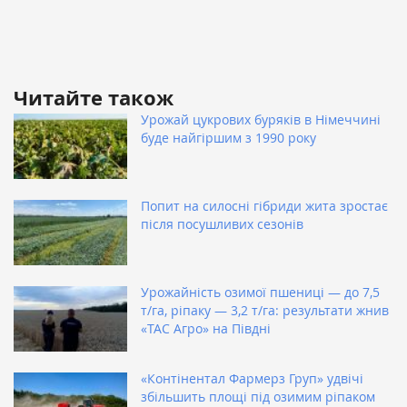
Читайте також
Урожай цукрових буряків в Німеччині
буде найгіршим з 1990 року
Попит на силосні гібриди жита зростає
після посушливих сезонів
Урожайність озимої пшениці — до 7,5
т/га, ріпаку — 3,2 т/га: результати жнив
«ТАС Агро» на Півдні
«Контінентал Фармерз Груп» удвічі
збільшить площі під озимим ріпаком