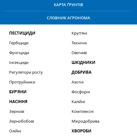
КАРТА ҐРУНТІВ
СЛОВНИК АГРОНОМА
ПЕСТИЦИДИ
Круп’яні
Гербіциди
Технічні
Фунгіциди
Овочеві
Інсекциди
ШКІДНИКИ
Регулятори росту
ДОБРИВА
Протруйники
Азотні
БУР’ЯНИ
Фосфорні
НАСІННЯ
Калійні
Зернові
Комплексні
Зернобобові
Мікродобрива
Олійні
ХВОРОБИ