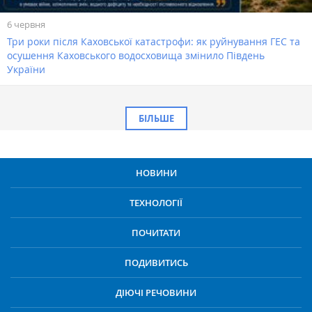
6 червня
Три роки після Каховської катастрофи: як руйнування ГЕС та
осушення Каховського водосховища змінило Південь
України
БІЛЬШЕ
НОВИНИ
ТЕХНОЛОГІЇ
ПОЧИТАТИ
ПОДИВИТИСЬ
ДІЮЧІ РЕЧОВИНИ