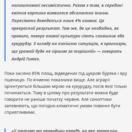
налаштовані песимістично. Разом з тим, в середині
квітня картина виявилася абсолютно іншою.
Пересівати доведеться лише 4% озимих. Це
прекрасний результат. Там же, де це необхідно, як
правило, поверх озимої культури сіють соняшник або
кукурудзу. З огляду на нинішню ситуацію, я прогнозую,
що урожай буде не гіршим за торішній» — говорить
Андрій Гижко.
Поки засіяно 85% площ, відведених під цукрові буряки і яру
пшеницю. По ячменю показники вище. Але аграрії
орієнтуються більшою мірою на кукурудзу, посів якої тільки
починається. Тому в цілому про результати можна буде
говорити не раніше початку червня. Але синоптики
запевняють, що погодно-кліматичні умови повинні бути
сприятливими.
«У лютому ми проводили нараду, на яке запросили