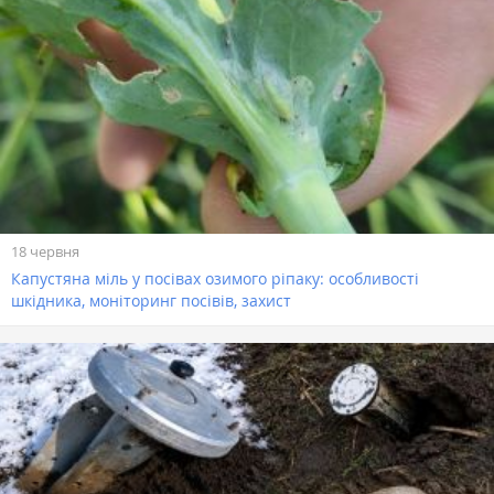
18 червня
Капустяна міль у посівах озимого ріпаку: особливості
шкідника, моніторинг посівів, захист