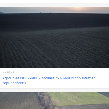
7 квітня
Агрономи Вінниччини засіяли 75% ранніх зернових та
зернобобових