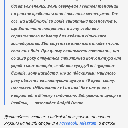
багатьох вчених. Вони озвучували світові тенденції
на ринках продовольства і прогнози метеоумов. Так
ось, на найближчі 10 років синоптики прогнозують,
що Вінниччина потрапить в зону особливо
сприятливого клімату для ведення сільського
господарства. Збільшується кількість опадів і число
сонячних днів. При цьому економісти вважають, що
до 2020 року очікується сприятлива кон'юнктура для
українських товарів, особливо кукурудзи і цукрових
буряків. Хочу нагадати, що за підсумками минулого
року область експортувала цукор в 40 країн світу.
Поставки здійснювалися і на нові для нас ринки,
наприклад, в М'янму і Індонезію. Відправляли цукор і в
Ізраїль», — розповідає Андрій Гижко.
Дізнавайтесь першими найсвіжіші агрономічні новини
України на нашій сторінці в
Facebook
,
Telegram
, а також