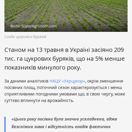
Фото: SuperAgronom.com
Сходи цукрових буряків
Станом на 13 травня в Україні засіяно 209
тис. га цукрових буряків, що на 5% менше
показників минулого року.
За даними аналітиків
НАЦУ «Укрцукор»
, окрім зменшення
посівних площ, поточний сезон характеризується і менш
сприятливими погодними умовами що, в свою чергу, може
суттєво вплинути на врожайність.
«Цього року посівна була значно ускладнена, адже
безсніжна зима і відсутність опадів фактично