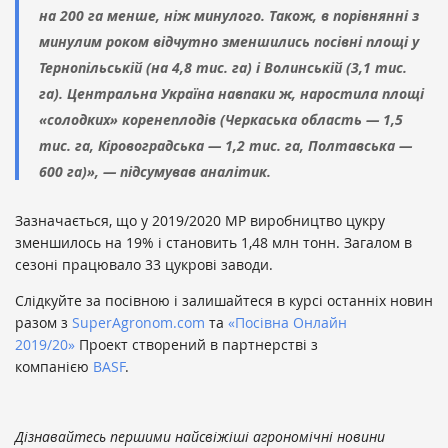
на 200 га менше, ніж минулого. Також, в порівнянні з
минулим роком відчутно зменшились посівні площі у
Тернопільській (на 4,8 тис. га) і Волинській (3,1 тис.
га). Центральна Україна навпаки ж, наростила площі
«солодких» коренеплодів (Черкаська область — 1,5
тис. га, Кіровоградська — 1,2 тис. га, Полтавська —
600 га)», — підсумував аналітик.
Зазначається, що у 2019/2020 МР виробництво цукру
зменшилось на 19% і становить 1,48 млн тонн. Загалом в
сезоні працювало 33 цукрові заводи.
Слідкуйте за посівною і залишайтеся в курсі останніх новин
разом з
SuperAgronom.com
та
«Посівна Онлайн
2019/20»
Проект створений в партнерстві з
компанією
BASF
.
Дізнавайтесь першими найсвіжіші агрономічні новини