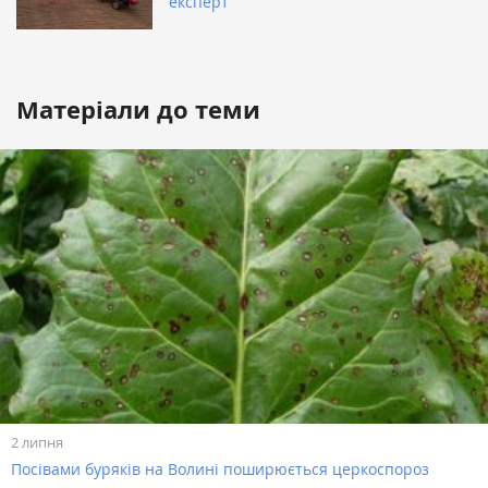
експерт
Матеріали до теми
2 липня
Посівами буряків на Волині поширюється церкоспороз