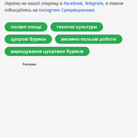
України на нашій сторінці в
Facebook
,
Telegram
, а також
підписуйтесь на
Instagram СуперАгронома
.
посівні площі
технічні культури
цукрові буряки
весняно-польові роботи
вирощування цукрових буряків