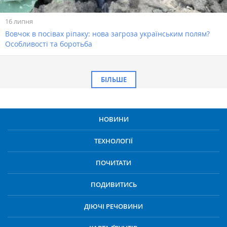
16 липня
Вовчок в посівах ріпаку: нова загроза українським полям?
Особливості та боротьба
БІЛЬШЕ
НОВИНИ
ТЕХНОЛОГІЇ
ПОЧИТАТИ
ПОДИВИТИСЬ
ДІЮЧІ РЕЧОВИНИ