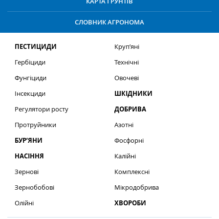
КАРТА ҐРУНТІВ
СЛОВНИК АГРОНОМА
ПЕСТИЦИДИ
Круп’яні
Гербіциди
Технічні
Фунгіциди
Овочеві
Інсекциди
ШКІДНИКИ
Регулятори росту
ДОБРИВА
Протруйники
Азотні
БУР’ЯНИ
Фосфорні
НАСІННЯ
Калійні
Зернові
Комплексні
Зернобобові
Мікродобрива
Олійні
ХВОРОБИ