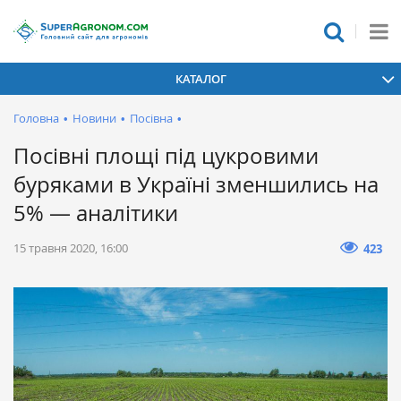
КАТАЛОГ
Головна
•
Новини
•
Посівна
•
Посівні площі під цукровими
буряками в Україні зменшились на
5% — аналітики
15 травня 2020, 16:00
423