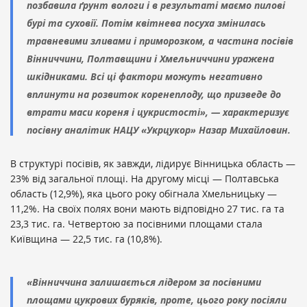
позбавила ґрунт вологи і в результаті маємо пилові
бурі та суховії. Потім квітнева посуха змінилась
травневими зливами і приморозком, а частина посівів
Вінниччини, Полтавщини і Хмельниччини уражена
шкідниками. Всі ці фактори можуть негативно
вплинути на розвиток коренеплоду, що призведе до
втрати маси кореня і цукристості», — характеризує
посівну аналітик НАЦУ «Укрцукор» Назар Михайловин.
В структурі посівів, як завжди, лідирує Вінницька область —
23% від загальної площі. На другому місці — Полтавська
область (12,9%), яка цього року обігнала Хмельницьку —
11,2%. На своїх полях вони мають відповідно 27 тис. га та
23,3 тис. га. Четвертою за посівними площами стала
Київщина — 22,5 тис. га (10,8%).
«Вінниччина залишається лідером за посівними
площами цукрових буряків, проте, цього року посіяли