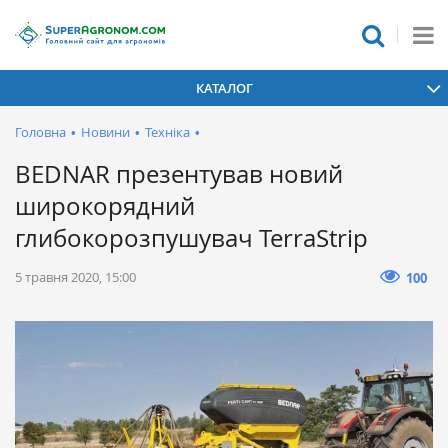
КАТАЛОГ
Головна
•
Новини
•
Техніка
•
BEDNAR презентував новий
широкорядний
глибокорозпушувач TerraStrip
5 травня 2020, 15:00
100