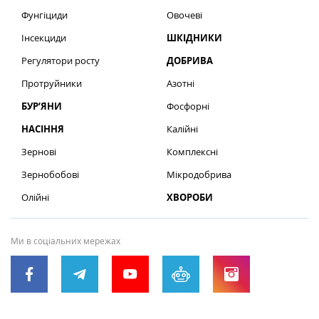
Фунгіциди
Овочеві
Інсекциди
ШКІДНИКИ
Регулятори росту
ДОБРИВА
Протруйники
Азотні
БУР’ЯНИ
Фосфорні
НАСІННЯ
Калійні
Зернові
Комплексні
Зернобобові
Мікродобрива
Олійні
ХВОРОБИ
Ми в соціальних мережах