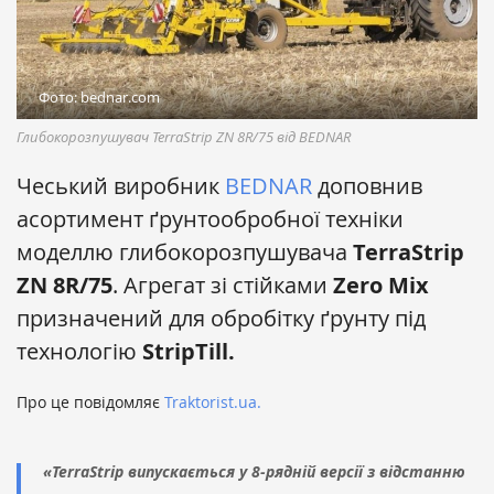
Фото: bednar.com
Глибокорозпушувач TerraStrip ZN 8R/75 від BEDNAR
Чеський виробник
BEDNAR
доповнив
асортимент ґрунтообробної техніки
моделлю глибокорозпушувача
TerraStrip
ZN 8R/75
. Агрегат зі стійками
Zero Mix
призначений для обробітку ґрунту під
технологію
StripTill.
Про це повідомляє
Traktorist.ua.
«TerraStrip випускається у 8-рядній версії з відстанню