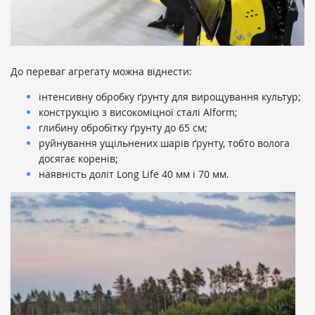
До переваг агрегату можна віднести:
інтенсивну обробку ґрунту для вирощування культур;
конструкцію з високоміцної сталі Alform;
глибину обробітку ґрунту до 65 см;
руйнування ущільнених шарів ґрунту, тобто волога
досягає коренів;
наявність доліт Long Life 40 мм і 70 мм.