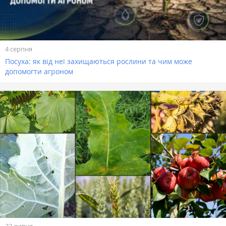
4 серпня
Посуха: як від неї захищаються рослини та чим може
допомогти агроном