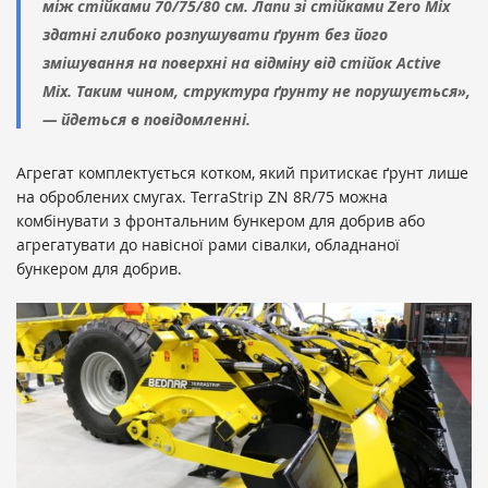
між стійками 70/75/80 см. Лапи зі стійками Zero Mix
здатні глибоко розпушувати ґрунт без його
змішування на поверхні на відміну від стійок Active
Mix. Таким чином, структура ґрунту не порушується»,
— йдеться в повідомленні.
Агрегат комплектується котком, який притискає ґрунт лише
на оброблених смугах. TerraStrip ZN 8R/75 можна
комбінувати з фронтальним бункером для добрив або
агрегатувати до навісної рами сівалки, обладнаної
бункером для добрив.