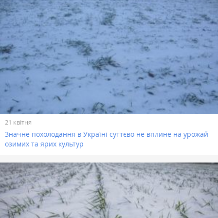
21 квітня
Значне похолодання в Україні суттєво не вплине на урожай
озимих та ярих культур