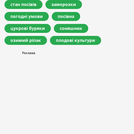
стан посівів
заморозки
погодні умови
посівна
цукрові буряки
соняшник
озимий ріпак
плодові культури