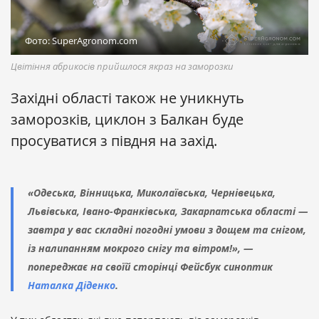
Фото: SuperAgronom.com
Цвітіння абрикосів прийшлося якраз на заморозки
Західні області також не уникнуть
заморозків, циклон з Балкан буде
просуватися з півдня на захід.
«Одеська, Вінницька, Миколаївська, Чернівецька,
Львівська, Івано-Франківська, Закарпатська області —
завтра у вас складні погодні умови з дощем та снігом,
із налипанням мокрого снігу та вітром!», —
попереджає на своїй сторінці Фейсбук синоптик
Наталка Діденко
.