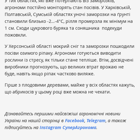
У тих областях, які вже потерпають віз заморозків,
агрономи постійно моніторять стан посівів. У Харківській,
Полтавській, Сумській областях уночі заморозки на ґрунті
становили близько -2…-4°С, рілля промерзла як мінімум на
1 см. Сходи цукрового буряка та соняшника подекуди
пожовкли.
У Херсонській області мокрий сніг та заморозки пошкодили
посіви озимого ріпаку. Агрономи готуються виводити
рослини із стресу, як тільки стане тепліше. Втім, досвідчені
виробники прогнозують, що великих втрат врожаю не
буде, навіть якщо ріпак частково виляже.
Гірше з плодовими деревами, майже у всіх областях кажуть,
що абрикосів у цьому році вже можна не чекати.
Дізнавайтесь першими найсвіжіші агрономічні новини
України на нашій сторінці в
Facebook
,
Telegram
, а також
підписуйтесь на
Instagram СуперАгронома
.