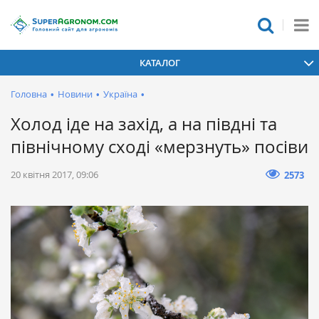
КАТАЛОГ
Головна
•
Новини
•
Україна
•
Холод іде на захід, а на півдні та
північному сході «мерзнуть» посіви
20 квітня 2017, 09:06
2573