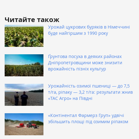
Читайте також
Урожай цукрових буряків в Німеччині
буде найгіршим з 1990 року
Ґрунтова посуха в деяких районах
Дніпропетровщини може знизити
врожайність пізніх культур
Урожайність озимої пшениці — до 7,5
т/га, ріпаку — 3,2 т/га: результати жнив
«ТАС Агро» на Півдні
«Контінентал Фармерз Груп» удвічі
збільшить площі під озимим ріпаком