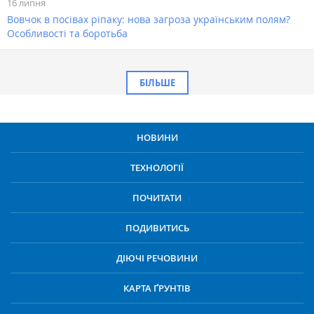
16 липня
Вовчок в посівах ріпаку: нова загроза українським полям?
Особливості та боротьба
БІЛЬШЕ
НОВИНИ
ТЕХНОЛОГІЇ
ПОЧИТАТИ
ПОДИВИТИСЬ
ДІЮЧІ РЕЧОВИНИ
КАРТА ҐРУНТІВ