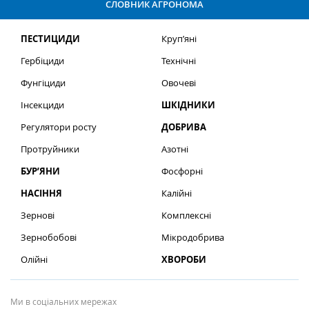
СЛОВНИК АГРОНОМА
ПЕСТИЦИДИ
Круп’яні
Гербіциди
Технічні
Фунгіциди
Овочеві
Інсекциди
ШКІДНИКИ
Регулятори росту
ДОБРИВА
Протруйники
Азотні
БУР’ЯНИ
Фосфорні
НАСІННЯ
Калійні
Зернові
Комплексні
Зернобобові
Мікродобрива
Олійні
ХВОРОБИ
Ми в соціальних мережах