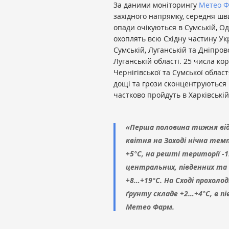
За даними моніторингу
Метео 
західного напрямку, середня шви
опади очікуються в Сумській, Од
охоплять всю Східну частину Укр
Сумській, Луганській та Дніпров
Луганській області. 25 числа к
Чернігівської та Сумської област
дощі та грози сконцентруються 
частково пройдуть в Харківській
«Перша половина тижня від
квітня на Заході нічна тем
+5°С, на решті території -
центральних, південних та
+8…+19°С. На Сході прохол
ґрунту складе +2…+4°С, в п
Метео Фарм.