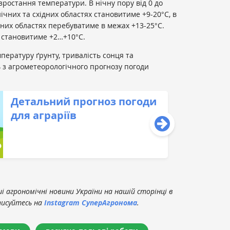
 зростання температури. В нічну пору від 0 до
ічних та східних областях становитиме +9-20°С, в
ьних областях перебуватиме в межах +13-25°С.
 становитиме +2…+10°С.
пературу ґрунту, тривалість сонця та
ь з агрометеорологічного прогнозу погоди
Детальний прогноз погоди
для аграріїв
 агрономічні новини України на нашій сторінці в
писуйтесь на
Instagram СуперАгронома
.