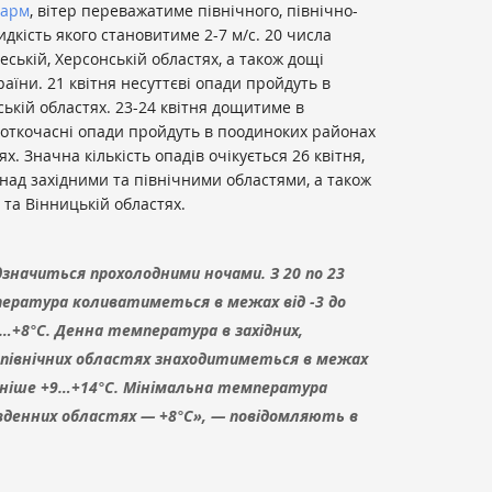
Фарм
, вітер переважатиме північного, північно-
дкість якого становитиме 2-7 м/с. 20 числа
еській, Херсонській областях, а також дощі
аїни. 21 квітня несуттєві опади пройдуть в
ській областях. 23-24 квітня дощитиме в
ороткочасні опади пройдуть в поодиноких районах
ях. Значна кількість опадів очікується 26 квітня,
над західними та північними областями, а також
 та Вінницькій областях.
значиться прохолодними ночами. З 20 по 23
пература коливатиметься в межах від -3 до
1…+8°С. Денна температура в західних,
 північних областях знаходитиметься в межах
одніше +9…+14°С. Мінімальна температура
івденних областях — +8°С», — повідомляють в