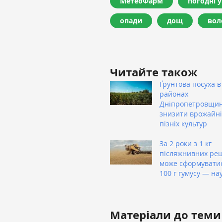
МетеоФарм
погодні 
опади
дощ
вол
Читайте також
Ґрунтова посуха в
районах
Дніпропетровщи
знизити врожайні
пізніх культур
За 2 роки з 1 кг
післяжнивних ре
може сформувати
100 г гумусу — на
Матеріали до теми