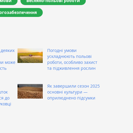
умови
весняно-польові роботи
огозабезпечення
 деяких
Погодні умови
ускладнюють польові
ни може
роботи, особливо захист
сть
та підживлення рослин
Як завершили сезон 2025
шток
основні культури —
ся до
оприлюднено підсумки
уковці