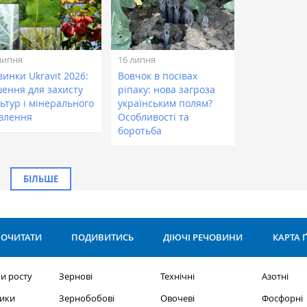
липня
16 липня
инки Ukravit 2026:
Вовчок в посівах
шення для захисту
ріпаку: нова загроза
ьтур і мінерального
українським полям?
влення
Особливості та
боротьба
БІЛЬШЕ
ОЧИТАТИ
ПОДИВИТИСЬ
ДІЮЧІ РЕЧОВИНИ
КАРТА 
и росту
Зернові
Технічні
Азотні
ики
Зернобобові
Овочеві
Фосфорні