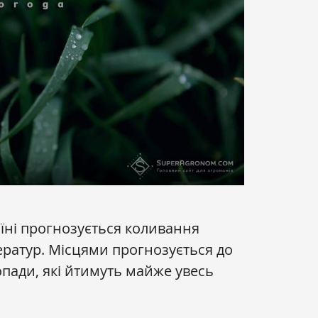
їні прогнозується коливання
ератур. Місцями прогнозується до
опади, які йтимуть майже увесь