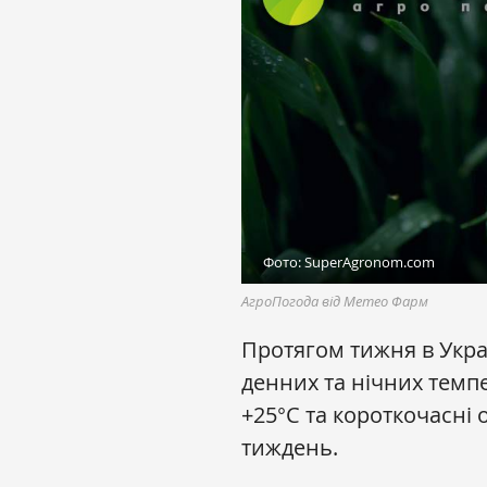
Фото: SuperAgronom.com
АгроПогода від Метео Фарм
Протягом тижня в Укра
денних та нічних темп
+25°С та короткочасні 
тиждень.