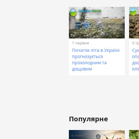
1 червня
6 т
Початок літа в Україні
Сум
прогнозується
опа
прохолодним та
до
дощовим
кл
Популярне