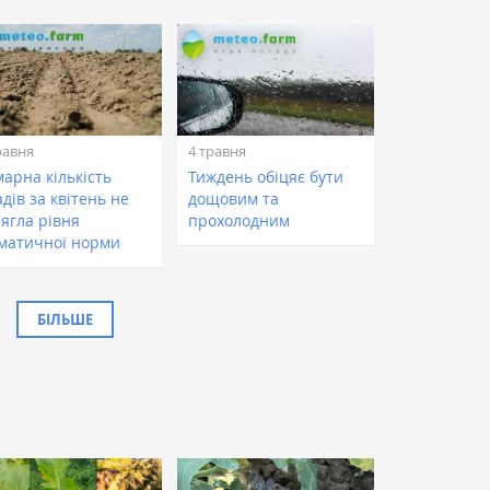
равня
4 травня
арна кількість
Тиждень обіцяє бути
дів за квітень не
дощовим та
сягла рівня
прохолодним
іматичної норми
БІЛЬШЕ