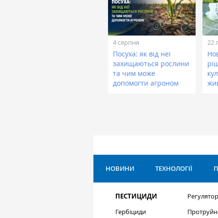
4 серпня
22 
Посуха: як від неї
Нов
захищаються рослини
рі
та чим може
кул
допомогти агроном
жи
НОВИНИ
ТЕХНОЛОГІЇ
П
ПЕСТИЦИДИ
Регулятор
Гербіциди
Протруйн