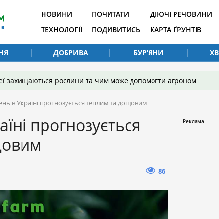
НОВИНИ
ПОЧИТАТИ
ДІЮЧІ РЕЧОВИНИ
ТЕХНОЛОГІЇ
ПОДИВИТИСЬ
КАРТА ҐРУНТІВ
НЯ
ДОБРИВА
БУР’ЯНИ
Х
 неї захищаються рослини та чим може допомогти агроном
ень в Україні прогнозується теплим та дощовим
аїні прогнозується
щовим
86