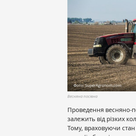
Фото: SuperAgronom.com
Весняна посівна
Проведення весняно-п
залежить від різких ко
Тому, враховуючи стан