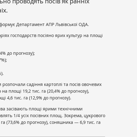
льно проводять посів як ранніх
іх.
формує Департамент АПР Львівської ОДА.
горіях господарств посіяно ярих культур на площі
,4% до прогнозу);
7%);
).
и розпочали садіння картоплі та посів овочевих
 на площі 19,2 тис. га (20,4% до прогнозу),
і 4,6 тис. га (12,9% до прогнозу).
тва засівають площі ярими технічними
овлять 1/4 усіх посівних площ. Зокрема, цукрового
 га (73,6% до прогнозу), соняшника — 6,9 тис. га