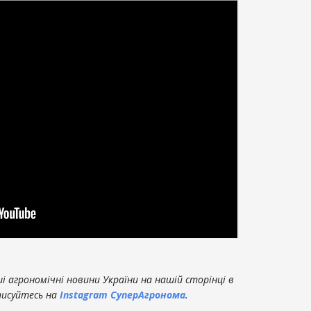
 агрономічні новини України на нашій сторінці в
писуйтесь на
Instagram СуперАгронома
.