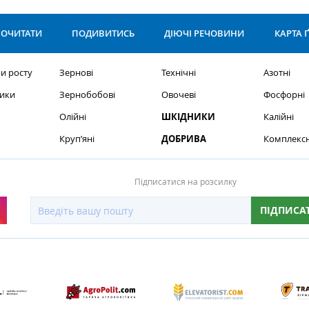
ОЧИТАТИ
ПОДИВИТИСЬ
ДІЮЧІ РЕЧОВИНИ
КАРТА 
и росту
Зернові
Технічні
Азотні
ики
Зернобобові
Овочеві
Фосфорні
Олійні
ШКІДНИКИ
Калійні
Круп’яні
ДОБРИВА
Комплексн
Підписатися на розсилку
ПІДПИСА