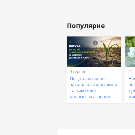
Популярне
4 серпня
22 
Посуха: як від неї
Нов
захищаються рослини
рі
та чим може
кул
допомогти агроном
жи