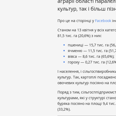
аграрії області парале
культур, так і більш пізн
Про це на сторінці у
Facebook
ін
Станом на 13 квітня у всіх кате
81,5 тис. га (20,6%) з них:
пшениці — 15,7 тис. га (56
ячменю — 11,5 тис. га (51,
вівса — 8,6 тис. га (65,6%);
гороху — 0,27 тис. га (12,6%
І населення, і сільгоспвиробник
культур. Так, картоплі посаджено
овочевих культур посіяно на площ
Поряд з тим, сільгосппідприємс
культурами, які у структурі стан
буряка посіяно на площі 9,4 тис.
(33,2%).