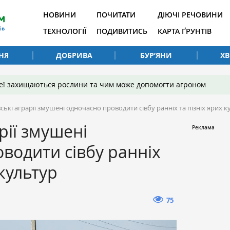
НОВИНИ
ПОЧИТАТИ
ДІЮЧІ РЕЧОВИНИ
ТЕХНОЛОГІЇ
ПОДИВИТИСЬ
КАРТА ҐРУНТІВ
НЯ
ДОБРИВА
БУР’ЯНИ
Х
 неї захищаються рослини та чим може допомогти агроном
ські аграрії змушені одночасно проводити сівбу ранніх та пізніх ярих к
рії змушені
водити сівбу ранніх
 культур
75