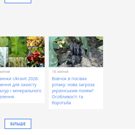
липня
16 липня
инки Ukravit 2026:
Вовчок в посівах
шення для захисту
ріпаку: нова загроза
ьтур і мінерального
українським полям?
влення
Особливості та
боротьба
БІЛЬШЕ