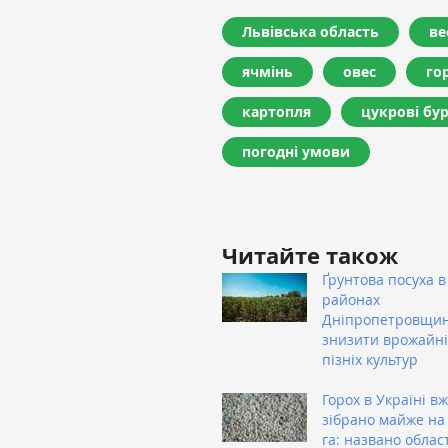
Львівська область
ве
ячмінь
овес
го
картопля
цукрові бу
погодні умови
Читайте також
Ґрунтова посуха в
районах
Дніпропетровщи
знизити врожайні
пізніх культур
Горох в Україні в
зібрано майже на 
га: названо облас