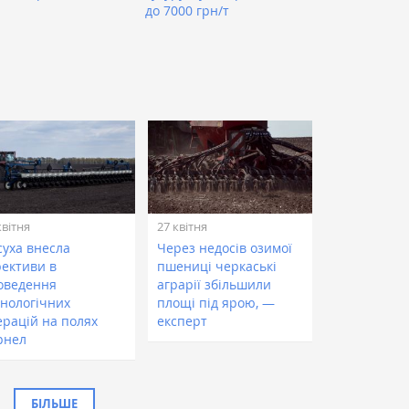
до 7000 грн/т
квітня
27 квітня
суха внесла
Через недосів озимої
рективи в
пшениці черкаські
оведення
аграрії збільшили
хнологічних
площі під ярою, —
ерацій на полях
експерт
рнел
БІЛЬШЕ