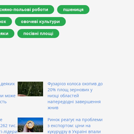
сняно-польові роботи
пшениця
рох
овочеві культури
ряки
посівні площі
 деяких
Фузаріоз колоса охопив до
20% площ зернових у
ни може
низці областей
сть
напередодні завершення
жнив
же
Ринок реагує на проблеми
262 тис.
з експортом: ціни на
ті-лідери
кукурудзу в Україні впали