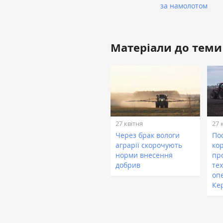
за намолотом
Матеріали до теми
27 квітня
27 
Через брак вологи
По
аграрії скорочують
ко
норми внесення
пр
добрив
те
оп
Ке