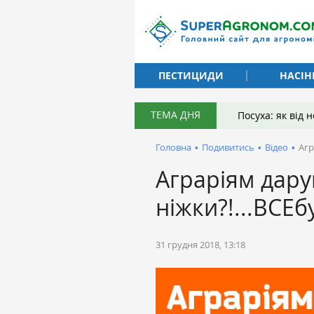
ПЕСТИЦИДИ
НАСІН
ТЕМА ДНЯ
Посуха: як від
Головна
•
Подивитись
•
Відео
•
Агр
Аграріям дар
ніжки?!...ВСЕ
31 грудня 2018, 13:18