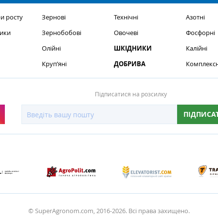
и росту
Зернові
Технічні
Азотні
ики
Зернобобові
Овочеві
Фосфорні
Олійні
ШКІДНИКИ
Калійні
Круп’яні
ДОБРИВА
Комплексн
Підписатися на розсилку
ПІДПИСА
© SuperAgronom.com, 2016-2026. Всі права захищено.