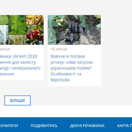
липня
16 липня
инки Ukravit 2026:
Вовчок в посівах
шення для захисту
ріпаку: нова загроза
ьтур і мінерального
українським полям?
влення
Особливості та
боротьба
БІЛЬШЕ
ОЧИТАТИ
ПОДИВИТИСЬ
ДІЮЧІ РЕЧОВИНИ
КАРТА 