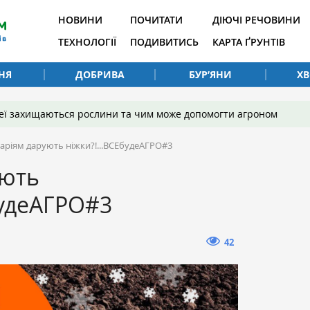
НОВИНИ
ПОЧИТАТИ
ДІЮЧІ РЕЧОВИНИ
ТЕХНОЛОГІЇ
ПОДИВИТИСЬ
КАРТА ҐРУНТІВ
НЯ
ДОБРИВА
БУР’ЯНИ
Х
 неї захищаються рослини та чим може допомогти агроном
аріям дарують ніжки?!...ВСЕбудеАГРО#3
ують
будеАГРО#3
42