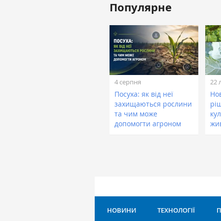
Популярне
4 серпня
22 
Посуха: як від неї
Нов
захищаються рослини
рі
та чим може
кул
допомогти агроном
жи
НОВИНИ
ТЕХНОЛОГІЇ
П