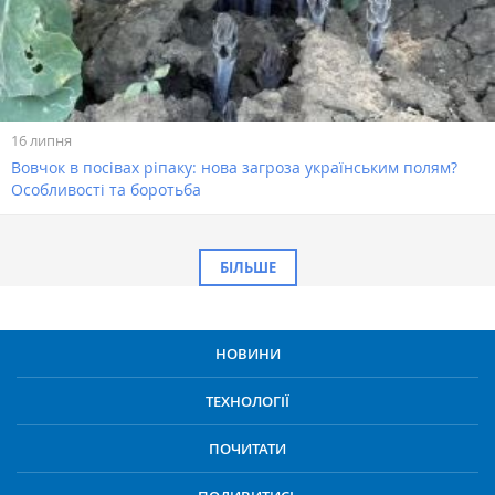
16 липня
Вовчок в посівах ріпаку: нова загроза українським полям?
Особливості та боротьба
БІЛЬШЕ
НОВИНИ
ТЕХНОЛОГІЇ
ПОЧИТАТИ