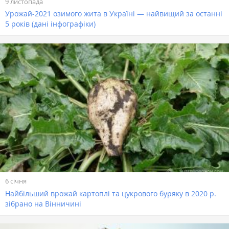
9 листопада
Урожай-2021 озимого жита в Україні — найвищий за останні
5 років (дані інфографіки)
6 січня
Найбільший врожай картоплі та цукрового буряку в 2020 р.
зібрано на Вінничині