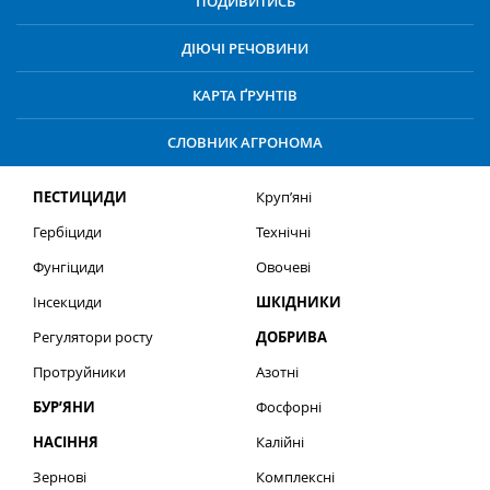
ПОДИВИТИСЬ
ДІЮЧІ РЕЧОВИНИ
КАРТА ҐРУНТІВ
СЛОВНИК АГРОНОМА
ПЕСТИЦИДИ
Круп’яні
Гербіциди
Технічні
Фунгіциди
Овочеві
Інсекциди
ШКІДНИКИ
Регулятори росту
ДОБРИВА
Протруйники
Азотні
БУР’ЯНИ
Фосфорні
НАСІННЯ
Калійні
Зернові
Комплексні