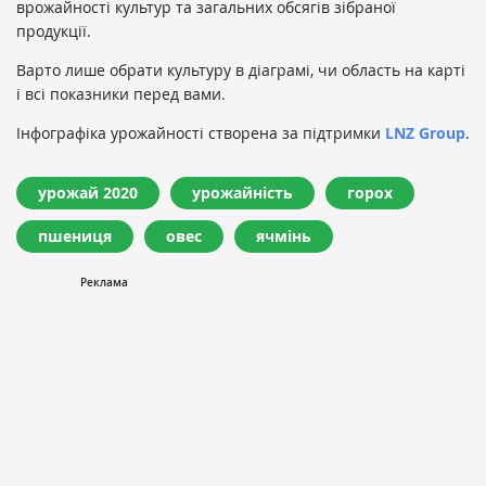
врожайності культур та загальних обсягів зібраної
продукції.
Варто лише обрати культуру в діаграмі, чи область на карті
і всі показники перед вами.
Інфографіка урожайності створена за підтримки
LNZ Group
.
урожай 2020
урожайність
горох
пшениця
овес
ячмінь