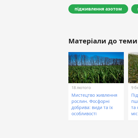
підживлення азотом
Матеріали до теми
18 лютого
9 б
Мистецтво живлення
Пі
рослин. Фосфорні
пш
добрива: види та їх
та
особливості
міс