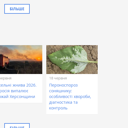
БІЛЬШЕ
червня
18 червня
кельні жнива 2026.
Пероноспороз
 росія випалює
соняшнику:
ожай Херсонщини
особливості хвороби,
діагностика та
контроль
БІЛЬШЕ