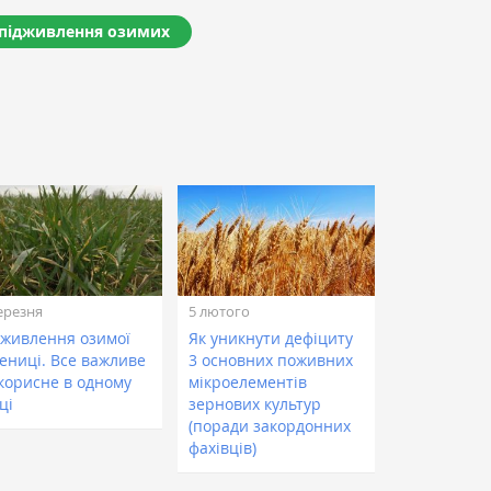
підживлення озимих
ерезня
5 лютого
дживлення озимої
Як уникнути дефіциту
ениці. Все важливе
3 основних поживних
 корисне в одному
мікроелементів
ці
зернових культур
(поради закордонних
фахівців)