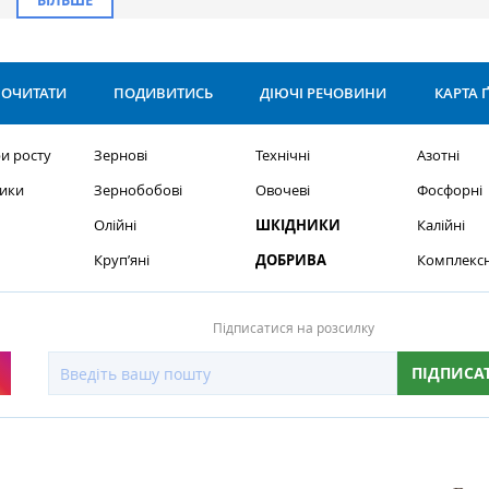
ОЧИТАТИ
ПОДИВИТИСЬ
ДІЮЧІ РЕЧОВИНИ
КАРТА 
и росту
Зернові
Технічні
Азотні
ики
Зернобобові
Овочеві
Фосфорні
Олійні
ШКІДНИКИ
Калійні
Круп’яні
ДОБРИВА
Комплексн
Підписатися на розсилку
ПІДПИСА