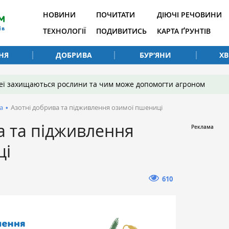
НОВИНИ
ПОЧИТАТИ
ДІЮЧІ РЕЧОВИНИ
ТЕХНОЛОГІЇ
ПОДИВИТИСЬ
КАРТА ҐРУНТІВ
НЯ
ДОБРИВА
БУР’ЯНИ
Х
 неї захищаються рослини та чим може допомогти агроном
а
•
Азотні добрива та підживлення озимої пшениці
а та підживлення
ці
610