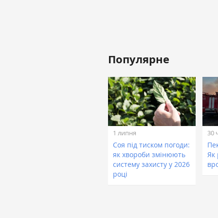
Популярне
1 липня
30 
Соя під тиском погоди:
Пе
як хвороби змінюють
Як
систему захисту у 2026
вр
році