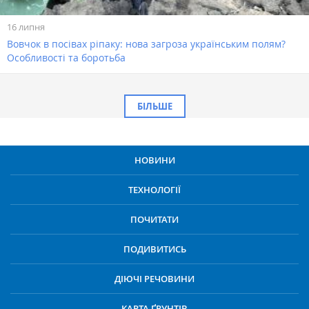
16 липня
Вовчок в посівах ріпаку: нова загроза українським полям?
Особливості та боротьба
БІЛЬШЕ
НОВИНИ
ТЕХНОЛОГІЇ
ПОЧИТАТИ
ПОДИВИТИСЬ
ДІЮЧІ РЕЧОВИНИ
КАРТА ҐРУНТІВ