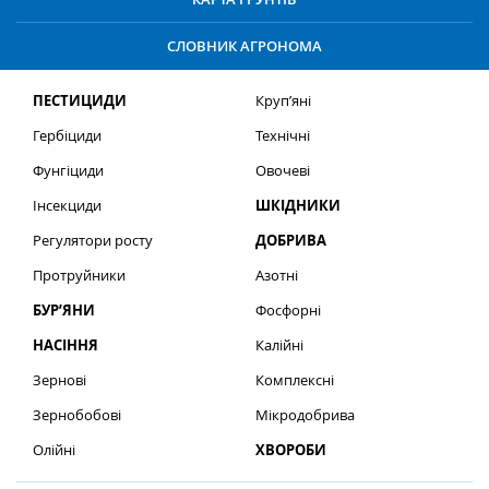
СЛОВНИК АГРОНОМА
ПЕСТИЦИДИ
Круп’яні
Гербіциди
Технічні
Фунгіциди
Овочеві
Інсекциди
ШКІДНИКИ
Регулятори росту
ДОБРИВА
Протруйники
Азотні
БУР’ЯНИ
Фосфорні
НАСІННЯ
Калійні
Зернові
Комплексні
Зернобобові
Мікродобрива
Олійні
ХВОРОБИ