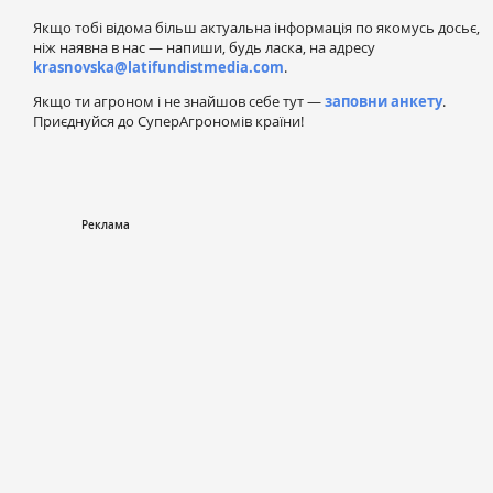
Якщо тобі відома більш актуальна інформація по якомусь досьє,
ніж наявна в нас — напиши, будь ласка, на адресу
krasnovska@latifundistmedia.com
.
Якщо ти агроном і не знайшов себе тут —
заповни анкету
.
Приєднуйся до СуперАгрономів країни!