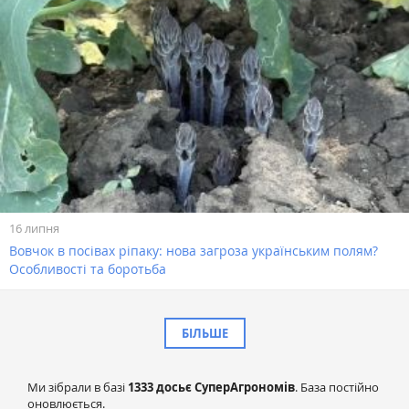
16 липня
Вовчок в посівах ріпаку: нова загроза українським полям?
Особливості та боротьба
БІЛЬШЕ
Ми зібрали в базі
1333 досьє СуперАгрономів
. База постійно
оновлюється.