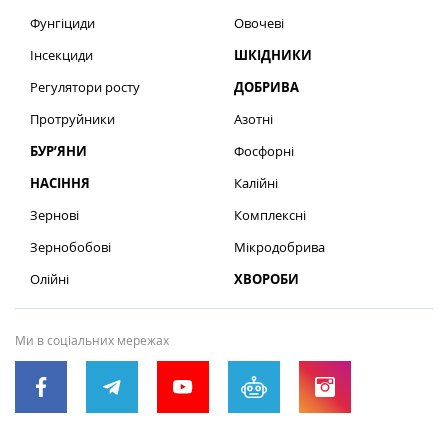
Фунгіциди
Овочеві
Інсекциди
ШКІДНИКИ
Регулятори росту
ДОБРИВА
Протруйники
Азотні
БУР’ЯНИ
Фосфорні
НАСІННЯ
Калійні
Зернові
Комплексні
Зернобобові
Мікродобрива
Олійні
ХВОРОБИ
Ми в соціальних мережах