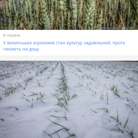
8 червня
У волинських агрономів стан культур задовільний, проте
чекають на дощі