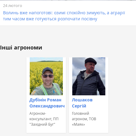
24 лютого
Волинь вже напоготові: озимі спокійно зимують, а аграрії
тим часом вже готуються розпочати посівну
Інші агрономи
Дубінін Роман
Лошаков
Олександрович
Сергій
Агроном-
Головний
консультант, ПП
агроном, ТОВ
"Західний Буг"
«Маяк»