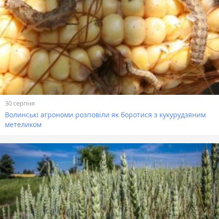
30 серпня
Волинські агрономи розповіли як боротися з кукурудзяним
метеликом