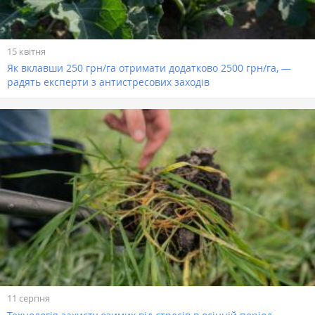
15 квітня
Як вклавши 250 грн/га отримати додатково 2500 грн/га, —
радять експерти з антистресових заходів
11 серпня