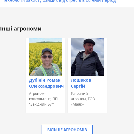
Технологія захисту озимих від стресів в осінній період
Інші агрономи
Дубінін Роман
Лошаков
Олександрович
Сергій
Агроном-
Головний
консультант, ПП
агроном, ТОВ
"Західний Буг"
«Маяк»
БІЛЬШЕ АГРОНОМІВ