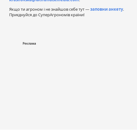
Якщо ти агроном і не знайшов себе тут —
заповни анкету
.
Приєднуйся до СуперАгрономів країни!