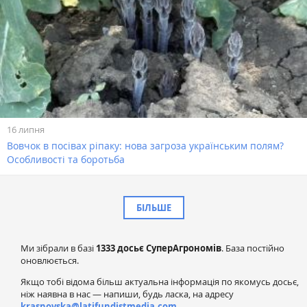
16 липня
Вовчок в посівах ріпаку: нова загроза українським полям?
Особливості та боротьба
БІЛЬШЕ
Ми зібрали в базі
1333 досьє СуперАгрономів
. База постійно
оновлюється.
Якщо тобі відома більш актуальна інформація по якомусь досьє,
ніж наявна в нас — напиши, будь ласка, на адресу
krasnovska@latifundistmedia.com
.