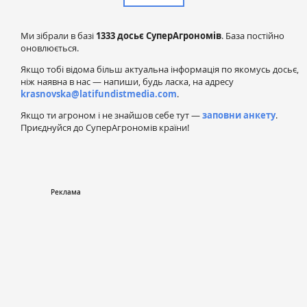
Ми зібрали в базі
1333 досьє СуперАгрономів
. База постійно
оновлюється.
Якщо тобі відома більш актуальна інформація по якомусь досьє,
ніж наявна в нас — напиши, будь ласка, на адресу
krasnovska@latifundistmedia.com
.
Якщо ти агроном і не знайшов себе тут —
заповни анкету
.
Приєднуйся до СуперАгрономів країни!