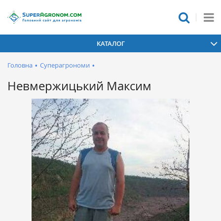
КАТАЛОГ
Головна
•
Суперагрономи
•
Невмержицький Максим