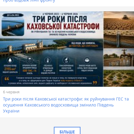
6 червня
Три роки після Каховської катастрофи: як руйнування ГЕС та
осушення Каховського водосховища змінило Південь
України
БІЛЬШЕ