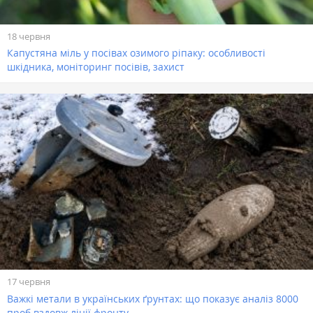
18 червня
Капустяна міль у посівах озимого ріпаку: особливості
шкідника, моніторинг посівів, захист
17 червня
Важкі метали в українських ґрунтах: що показує аналіз 8000
проб вздовж лінії фронту