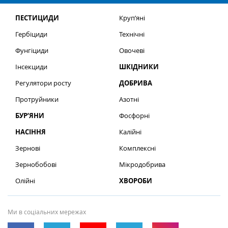
ПЕСТИЦИДИ
Круп’яні
Гербіциди
Технічні
Фунгіциди
Овочеві
Інсекциди
ШКІДНИКИ
Регулятори росту
ДОБРИВА
Протруйники
Азотні
БУР’ЯНИ
Фосфорні
НАСІННЯ
Калійні
Зернові
Комплексні
Зернобобові
Мікродобрива
Олійні
ХВОРОБИ
Ми в соціальних мережах