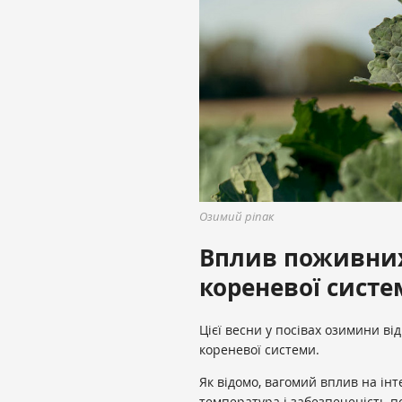
Озимий ріпак
Вплив поживних
кореневої сист
Цієї весни у посівах озимини в
кореневої системи.
Як відомо, вагомий вплив на ін
температура і забезпеченість