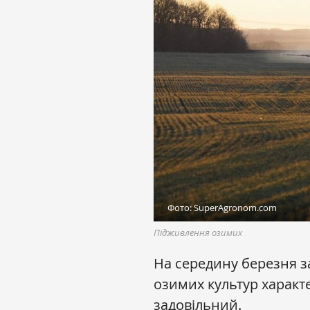
Фото: SuperAgronom.com
Підживлення озимих
На середину березня за
озимих культур характ
задовільний.