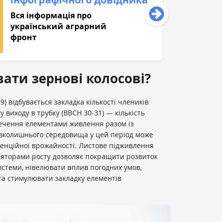
Вся інформація про
український аграрний
фронт
ати зернові колосові?
9) відбувається закладка кількості члеників
у виходу в трубку (BBCH 30-31) — кількість
зпечення елементами живлення разом із
колишнього середовища у цей період може
тенційної врожайності. Листове підживлення
уляторами росту дозволяє покращити розвиток
системи, нівелювати вплив погодних умов,
та стимулювати закладку елементів