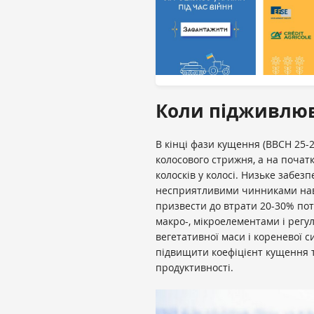
Коли підживлюв
В кінці фази кущення (BBCH 25-2
колосового стрижня, а на початк
колосків у колосі. Низьке забе
несприятливими чинниками нав
призвести до втрати 20-30% по
макро-, мікроелементами і рег
вегетативної маси і кореневої 
підвищити коефіцієнт кущення 
продуктивності.