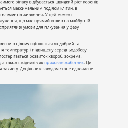
озимого ріпаку відбувається швидкий ріст коренів
ується максимальним поділом клітин, в
є елементів живлення. У цей момент
алуження, що має прямий вплив на майбутній
сприятливі умови для гілкування у фазу
ї весни в цілому оцінюється як добрий та
ння температур і підвищену середньодобову
постерігається розвиток хвороб, зокрема,
у
, а також шкідників як
прихованохоботник
. Це
я захисту. Доцільним заходом стане одночасне