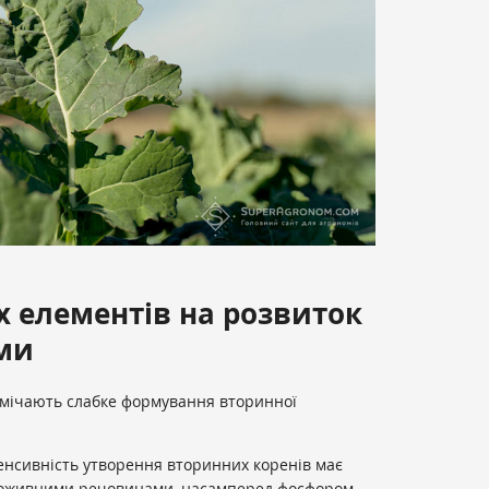
 елементів на розвиток
еми
ідмічають слабке формування вторинної
тенсивність утворення вторинних коренів має
 поживними речовинами, насамперед фосфором.