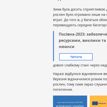
Зима була досить сприятливою дл
рослин було отримано лише на 
втрат. До того ж, у багатьох обл
перевищують середню багаторіч
Посівна-2023: забезпече
ресурсами, виклики та
нюанси
Читати
доволі слабкому стані через не
Наразі відбулося відновлення ве
березня відзначилися різким п
рослин, тому саме зараз слушни
потепління.