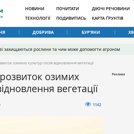
НОВИНИ
ПОЧИТАТИ
ДІЮЧІ РЕЧОВИНИ
ТЕХНОЛОГІЇ
ПОДИВИТИСЬ
КАРТА ҐРУНТІВ
НЯ
ДОБРИВА
БУР’ЯНИ
Х
 неї захищаються рослини та чим може допомогти агроном
виток озимих культур після відновлення вегетації
 розвиток озимих
відновлення вегетації
н
1142