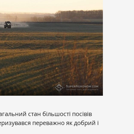
гальний стан більшості посівів
еризувався переважно як добрий і