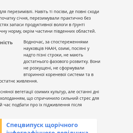
я перезимівлі. Навіть ті посіви, де повні сходи
початку січня, перезимували практично без
астях запаси продуктивної вологи в ґрунті
ну норму, окрім частини південних областей.
Водночас, за спостереженнями
ність
науковців НААН, озимі, посіяні у
надто пізні строки, не мають
достатнього фазового розвитку. Вони
не розкущені, не сформували
вторинної кореневої системи та в
достатнє живлення.
сняної вегетації озимих культур, але останні дні
охолоданням, що спричинило сильний стрес для
й час подбати про їх підживлення після
Спецвипуск щорічного
інфографічного довідника