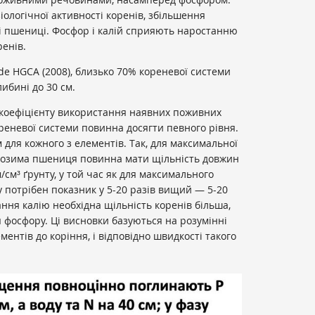
іологічної активності коренів, збільшення
і пшениці. Фосфор і калій сприяють наростанню
ренів.
de HGCA (2008), близько 70% кореневої системи
ибині до 30 см.
коефіцієнту використання наявних поживних
ореневої системи повинна досягти певного рівня.
 для кожного з елементів. Так, для максимальної
, озима пшениця повинна мати щільність довжин
м/см
³
ґрунту, у той час як для максимального
 потрібен показник у 5-20 разів вищий — 5-20
ання калію необхідна щільність коренів більша,
я фосфору. Ці висновки базуються на розумінні
ментів до коріння, і відповідно швидкості такого