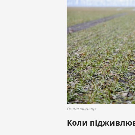
Озима пшениця
Коли підживлюв