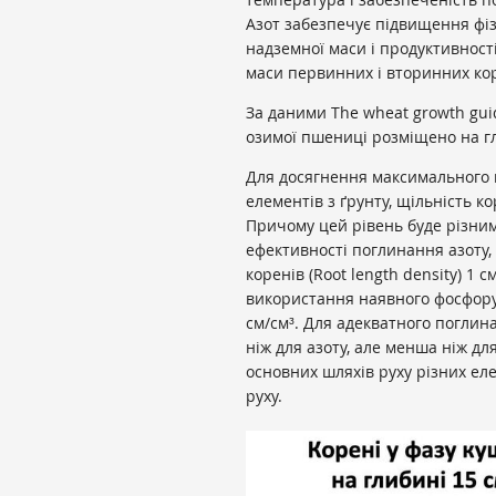
Азот забезпечує підвищення фіз
надземної маси і продуктивност
маси первинних і вторинних ко
За даними The wheat growth gui
озимої пшениці розміщено на гл
Для досягнення максимального 
елементів з ґрунту, щільність к
Причому цей рівень буде різним
ефективності поглинання азоту
коренів (Root length density) 1 с
використання наявного фосфору
см/см
³
. Для адекватного поглин
ніж для азоту, але менша ніж дл
основних шляхів руху різних еле
руху.