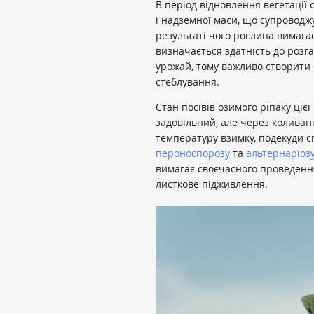
В період відновлення вегетації 
і надземної маси, що супроводж
результаті чого рослина вимага
визначається здатність до розг
урожай, тому важливо створити 
стеблування.
Стан посівів озимого ріпаку ціє
задовільний, але через колива
температуру взимку, подекуди с
пероноспорозу
та
альтернаріоз
вимагає своєчасного проведенн
листкове підживлення.