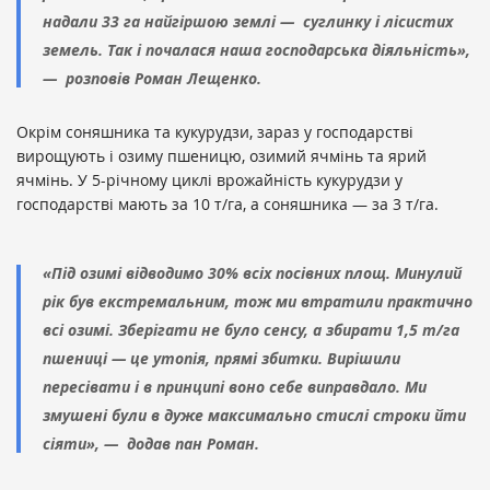
надали 33 га найгіршою землі — суглинку і лісистих
земель. Так і почалася наша господарська діяльність»,
— розповів Роман Лещенко.
Окрім соняшника та кукурудзи, зараз у господарстві
вирощують і озиму пшеницю, озимий ячмінь та ярий
ячмінь. У 5-річному циклі врожайність кукурудзи у
господарстві мають за 10 т/га, а соняшника — за 3 т/га.
«Під озимі відводимо 30% всіх посівних площ. Минулий
рік був екстремальним, тож ми втратили практично
всі озимі. Зберігати не було сенсу, а збирати 1,5 т/га
пшениці — це утопія, прямі збитки. Вирішили
пересівати і в принципі воно себе виправдало. Ми
змушені були в дуже максимально стислі строки йти
сіяти», — додав пан Роман.