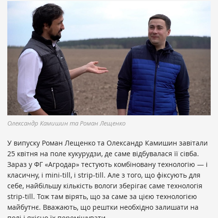
Олександр Камишин та Роман Лещенко
У випуску Роман Лещенко та Олександр Камишин завітали
25 квітня на поле кукурудзи, де саме відбувалася її сівба.
Зараз у ФГ «Агродар» тестують комбіновану технологію — і
класичну, і mini-till, і strip-till. Але з того, що фіксують для
себе, найбільшу кількість вологи зберігає саме технологія
strip-till. Тож там вірять, що за саме за цією технологією
майбутнє. Вважають, що рештки необхідно залишати на
полі і якісно їх перемішувати.