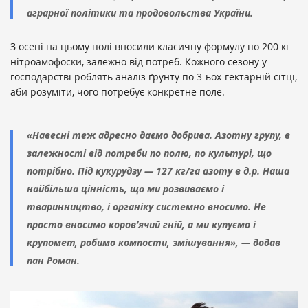
аграрної політики та продовольства України.
З осені на цьому полі вносили класичну формулу по 200 кг
нітроамофоски, залежно від потреб. Кожного сезону у
господарстві роблять аналіз ґрунту по 3-ьох-гектарній сітці,
аби розуміти, чого потребує конкретне поле.
«Навесні теж адресно даємо добрива. Азотну групу, в
залежності від потреби по полю, по культурі, що
потрібно. Під кукурудзу — 127 кг/га азоту в д.р. Наша
найбільша цінність, що ми розвиваємо і
тваринництво, і органіку системно вносимо. Не
просто вносимо коров’ячий гній, а ми купуємо і
крупомет, робимо компости, змішування», — додав
пан Роман.