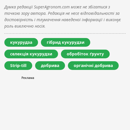
Думка редакції SuperAgronom.com може не збігатися з
точкою зору автора. Редакція не несе відповідальності за
достовірність і тлумачення наведеної інформації і виконує
роль виключно носія.
кукурудза
гібрид кукурудзи
селекція кукурудзи
обробіток ґрунту
Strip-till
добрива
органічні добрива