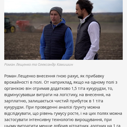
Роман Лещенко та Олександр Камишин
Роман Лещенко внесення гною рахує, як прибавку
врожайності в полі. От наприклад, якщо на одному полі з
органікою він отримав додатково 1,5 т/га кукурудзи, то,
відмінусувавши витрати на логістику, на внесення, на
зарплатню, залишається чистий прибуток в 1 т/га
кукурудзи. При проведенні аналізі ґрунту можна
відслідкувати, що рівень гумусу росте, і на цих полях можна
застосувати інтенсивну технологію вирощування, при
цьому витратити менше добрив нітратних, азотних на 1 га