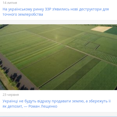
14 липня
На українському ринку ЗЗР з’явились нові деструктори для
точного землеробства
23 червня
Українці не будуть відразу продавати землю, а збережуть її
як депозит, — Роман Лещенко