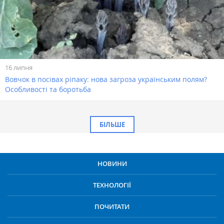
16 липня
Вовчок в посівах ріпаку: нова загроза українським полям?
Особливості та боротьба
БІЛЬШЕ
НОВИНИ
ТЕХНОЛОГІЇ
ПОЧИТАТИ