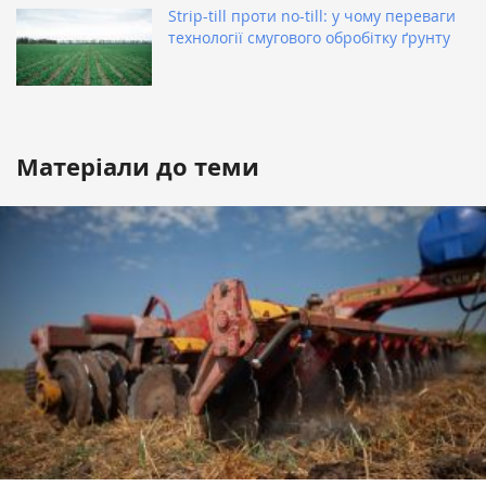
Strip-till проти no-till: у чому переваги
технології смугового обробітку ґрунту
Матеріали до теми