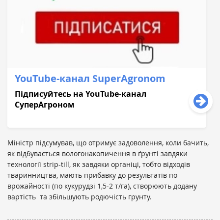
YouTube-кaнaл SuperAgronom
Підписуйтесь нa YouTube-кaнaл
СуперAгроном
Міністр підсумував, що отримує задоволення, коли бачить,
як відбувається вологонакопичення в ґрунті завдяки
технології strip-till, як завдяки органіці, тобто відходів
тваринництва, мають прибавку до результатів по
врожайності (по кукурудзі 1,5-2 т/га), створюють додану
вартість та збільшують родючість грунту.