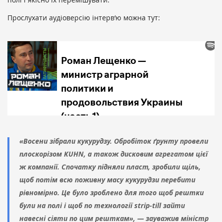
Прослухати аудіоверсію інтерв‘ю можна тут:
«Восени зібрали кукурудзу. Обробіток ґрунту провели
плоскорізом KUHN, а також дисковим агрегатом цієї
ж компанії. Спочатку підняли пласт, зробили щіль,
щоб потім всю поживну масу кукурудзи перебити
рівномірно. Це було зроблено для того щоб рештки
були на полі і щоб по технології strip-till зайти
навесні сіяти по цим решткам», — зауважив міністр