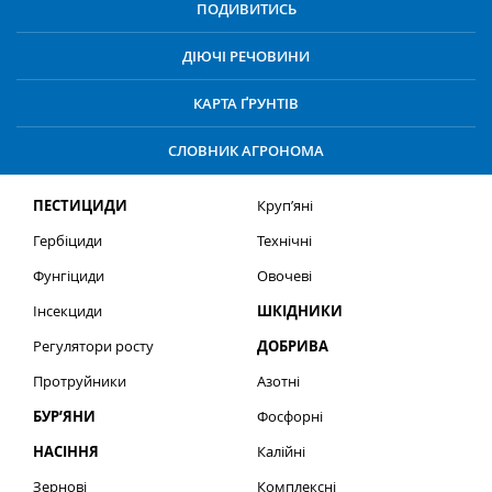
ПОДИВИТИСЬ
ДІЮЧІ РЕЧОВИНИ
КАРТА ҐРУНТІВ
СЛОВНИК АГРОНОМА
ПЕСТИЦИДИ
Круп’яні
Гербіциди
Технічні
Фунгіциди
Овочеві
Інсекциди
ШКІДНИКИ
Регулятори росту
ДОБРИВА
Протруйники
Азотні
БУР’ЯНИ
Фосфорні
НАСІННЯ
Калійні
Зернові
Комплексні