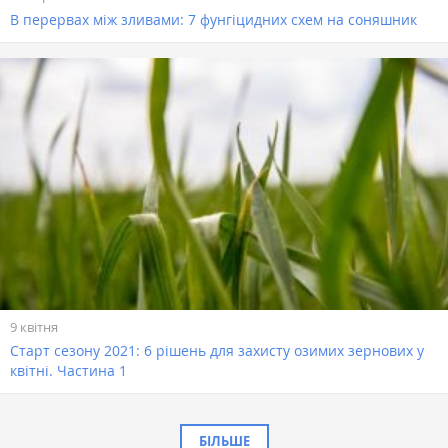
В перервах між зливами: 7 фунгіцидних схем на соняшник
9 квітня
Старт сезону 2021: 6 рішень для захисту озимих зернових у
квітні. Частина 1
БІЛЬШЕ