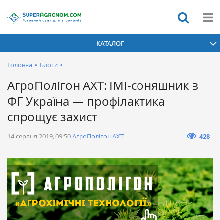
КАТАЛОГ
Головна
•
Блоги
•
АгроПолігон АХТ: ІМІ-соняшник в
ФГ Україна — профілактика
спрощує захист
14 серпня 2019, 09:50
АгроПолігон АХТ
428