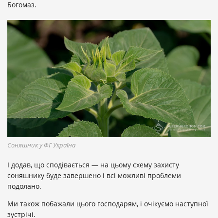
Богомаз.
Соняшник у ФГ Україна
І додав, що сподівається — на цьому схему захисту
соняшнику буде завершено і всі можливі проблеми
подолано.
Ми також побажали цього господарям, і очікуємо наступної
зустрічі.