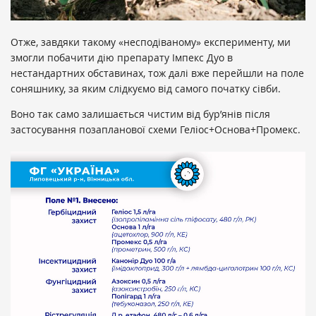
Отже, завдяки такому «несподіваному» експерименту, ми
змогли побачити дію препарату Імпекс Дуо в
нестандартних обставинах, тож далі вже перейшли на поле
соняшнику, за яким слідкуємо від самого початку сівби.
Воно так само залишається чистим від бур’янів після
застосування позапланової схеми Геліос+Основа+Промекс.