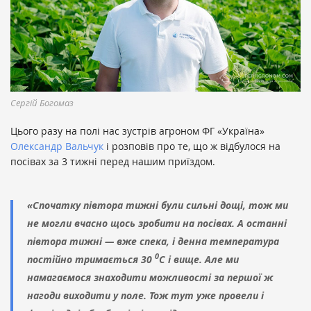
Сергій Богомаз
Цього разу на полі нас зустрів агроном ФГ «Україна»
Олександр Вальчук
і розповів про те, що ж відбулося на
посівах за 3 тижні перед нашим приїздом.
«Спочатку півтора тижні були сильні дощі, тож ми
не могли вчасно щось зробити на посівах. А останні
півтора тижні — вже спека, і денна температура
0
постійно тримається 30
С і вище. Але ми
намагаємося знаходити можливості за першої ж
нагоди виходити у поле. Тож тут уже провели і