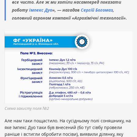
все чисто. Але ж ми хотіли насамперед показати
роботу
Імпекс Дуо
», — нагадав
Сергій Богомаз
,
головний агроном компанії «Агрохімічні технології».
Схема захисту поля №2
Але нам таки пощастило. На сусідньому полі соняшнику, на
яке Імпекс Дуо таки був внесений (бо тут сівбу провели
раніше і встигли обробити посіви), виявили ділянку, яку