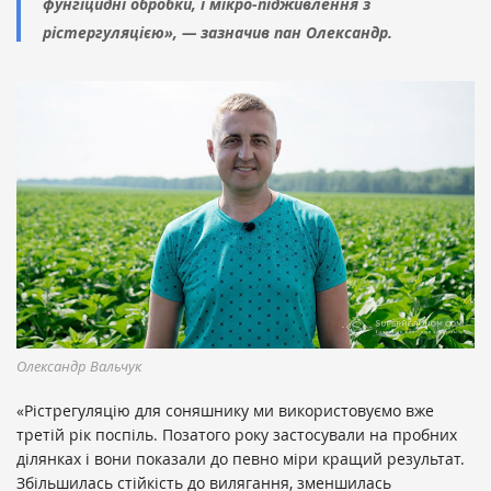
фунгіцидні обробки, і мікро-підживлення з
рістергуляцією», — зазначив пан Олександр.
Олександр Вальчук
«Рістрегуляцію для соняшнику ми використовуємо вже
третій рік поспіль. Позатого року застосували на пробних
ділянках і вони показали до певно міри кращий результат.
Збільшилась стійкість до вилягання, зменшилась