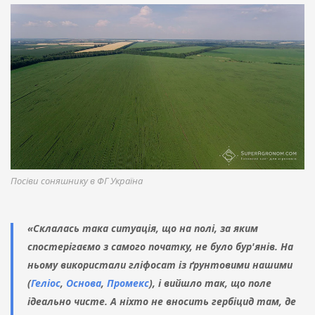
Посіви соняшнику в ФГ Україна
«Склалась така ситуація, що на полі, за яким
спостерігаємо з самого початку, не було бур'янів. На
ньому використали гліфосат із ґрунтовими нашими
(
Геліос
,
Основа
,
Промекс
), і вийшло так, що поле
ідеально чисте. А ніхто не вносить гербіцид там, де