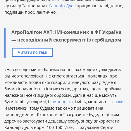
артилерії», препарат
Канонір Дуо
спрацював на відмінно,
подіявши профілактично.
АгроПолігон АХТ: ІМІ-соняшник в ФГ Україна
— несподіваний експеримент із гербіцидом
Читати по темі
«На сьогодні ми не бачимо на посівах жодних ушкоджень
від чортополохівки. Не спостерігається і попелиця, про
можливість появи якої говорили минулого разу. Адже я
бачив її наявність в інших господарствах, що не зробили
належної інсектицидної обробки. Далі в нас ще можуть
бути інші лускокрилі, і
шипоноска
, і міль, можливо —
совки
й метелики, тому будемо так само працювати на
випередження. Якщо значної загрози не буде, то цілком
доречно застосувати дешевшу схему, знову використати
Канонір Дуо в нормі 100-150 г/га», — зауважив Сергій