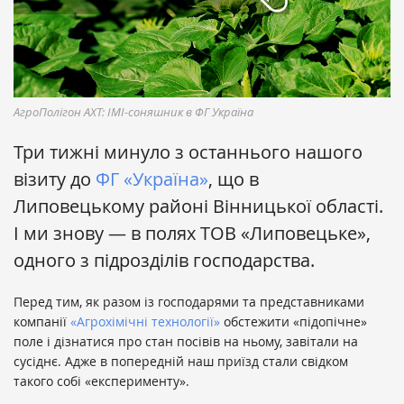
АгроПолігон АХТ: ІМІ-соняшник в ФГ Україна
Три тижні минуло з останнього нашого
візиту до
ФГ «Україна»
, що в
Липовецькому районі Вінницької області.
І ми знову — в полях ТОВ «Липовецьке»,
одного з підрозділів господарства.
Перед тим, як разом із господарями та представниками
компанії
«Агрохімічні технології»
обстежити «підопічне»
поле і дізнатися про стан посівів на ньому, завітали на
сусіднє. Адже в попередній наш приїзд стали свідком
такого собі «експерименту».