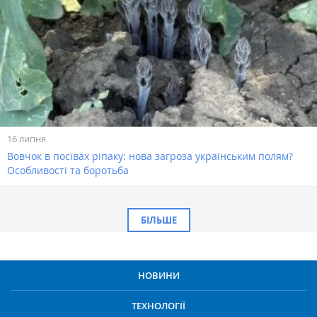
16 липня
Вовчок в посівах ріпаку: нова загроза українським полям?
Особливості та боротьба
БІЛЬШЕ
НОВИНИ
ТЕХНОЛОГІЇ