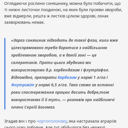
Оглядаючи рослини соняшнику, можна було побачити, що
ті нижні листочки поодинокі, на яких були прояви хвороби,
вже відмерли, решта ж листків цілком здорові, ознак
захворювань немає.
«Зараз соняшник підходить до такої фази, коли вже
цілеспрямовано треба боротися з найбільшою
проблемною хворобою, а в даній зоні — це
склеротинія. Проти цього збудника ми
використовуємо д.р. карбендазим і флутріафол.
Відповідно, препарати
Карбезим
у нормі 1 л/га і
Флутривіт
у нормі 0,5 л/га. Така схема за останні
роки спостереження працює досить добре,тож
використаємо її й тут», — розповів про найближчі
плани Сергій Богомаз.
Згадав він і про
чортополохівку
, яка настрахала аграріїв
цього року добряче. Але тут обійшлося без «важкої