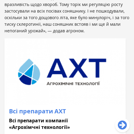
вразливість щодо хвороб. Тому торік ми регуляцію росту
застосували на всіх посівах соняшнику. І не пошкодували,
оскільки за того дощового літа, яке було минулоріч, і за того
тиску склеротинії, наш соняшник встояв і ми ще й мали
непоганий урожай», — додав агроном.
Всі препарати АХТ
Всі препарати компанії
«Агрохімчні технології»