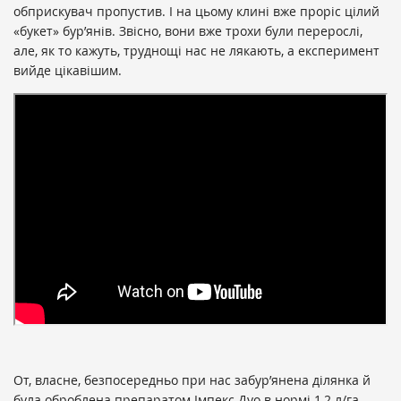
обприскувач пропустив. І на цьому клині вже проріс цілий
«букет» бур’янів. Звісно, вони вже трохи були перерослі,
але, як то кажуть, труднощі нас не лякають, а експеримент
вийде цікавішим.
От, власне, безпосередньо при нас забур’янена ділянка й
була оброблена препаратом Імпекс Дуо в нормі 1,2 л/га.