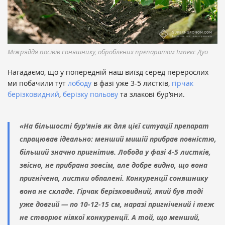
Міжряддя посівів соняшнику, оброблених препаратом Імпекс Дуо
Нагадаємо, що у попередній наш виїзд серед перерослих
ми побачили тут
лободу
в фазі уже 3-5 листків,
гірчак
берізковидний
,
берізку польову
та злакові бур’яни.
«На більшості бур’янів як для цієї ситуації препарат
спрацював ідеально: менший мишій прибрав повністю,
більший значно пригнітив. Лобода у фазі 4-5 листків,
звісно, не прибрана зовсім, але добре видно, що вона
пригнічена, листки обпалені. Конкуренції соняшнику
вона не складе. Гірчак берізковидний, який був тоді
уже довгий — по 10-12-15 см, наразі пригнічений і теж
не створює ніякої конкуренції. А той, що менший,