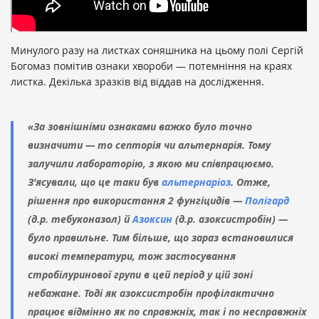
Минулого разу на листках соняшника на цьому полі Сергій
Богомаз помітив ознаки хвороби — потемніння на краях
листка. Декілька зразків від віддав на дослідження.
«За зовнішніми ознаками важко було точно
визначити — то септорія чи альтернарія. Тому
залучили лабораторію, з якою ми співпрацюємо.
З’ясували, що це таки був
альтернаріоз
. Отже,
рішення про використання 2 фунгіцидів —
Полігард
(д.р. тебуконазол) й
Азоксин
(д.р. азоксистробін) —
було правильне. Тим більше, що зараз встановилися
високі температури, тож застосування
стробілуринової групи в цей період у цій зоні
небажане. Тоді як азоксистробін профілактично
працює відмінно як по справжніх, так і по несправжніх