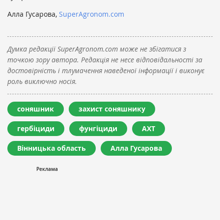
Алла Гусарова,
SuperAgronom.com
Думка редакції SuperAgronom.com може не збігатися з
точкою зору автора. Редакція не несе відповідальності за
достовірність і тлумачення наведеної інформації і виконує
роль виключно носія.
соняшник
захист соняшнику
гербіциди
фунгіциди
АХТ
Вінницька область
Алла Гусарова