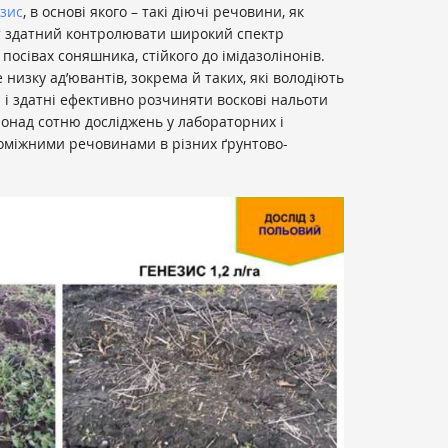
зис
, в основі якого – такі діючі речовини, як
ат здатний контролювати широкий спектр
 посівах соняшника, стійкого до імідазолінонів.
низку ад’ювантів, зокрема й таких, які володіють
і здатні ефективно розчиняти воскові нальоти
понад сотню досліджень у лабораторних і
поміжними речовинами в різних ґрунтово-