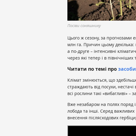
Посіви соняшнику
Цього ж сезону, за прогнозами е
млн га. Причин цьому декілька: 
а по-друге – інтенсивні клімати
через які тепер і в північніших
Читати по темі про
засоби
Клімат змінюється, що здебільшо
страждають від посухи, нестачі 
всі рослини такі «вибагливі» – 
Вже незабаром на полях поряд 
лобода та інші. Серед важливих
внесення післясходових гербіци