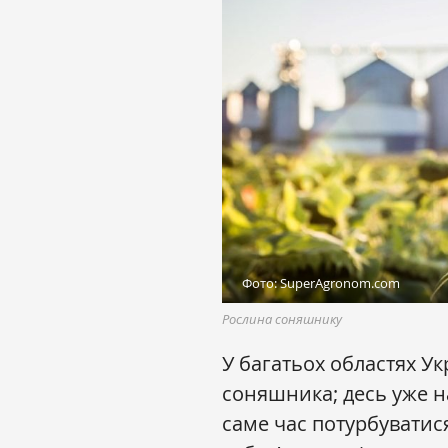
Фото: SuperAgronom.com
Рослина соняшнику
У багатьох областях Ук
соняшника; десь уже н
саме час потурбуватися