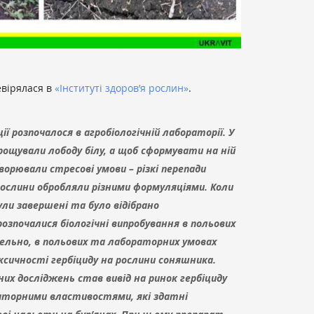
евірялася в
«Інституті здоров’я рослин»
.
ї розпочалося в агробіологічній лабораторії. У
ощували лободу білу, а щоб сформувати на ній
ворювали стресові умови – різкі перепади
ослини обробляли різними формуляціями. Коли
ли завершені та було відібрано
озпочалися біологічні випробування в польових
алельно, в польових та лабораторних умовах
сичності гербіциду на рослини соняшника.
х досліджень став вивід на ринок гербіциду
раторними властивостями, які здатні