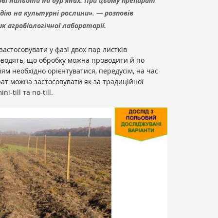
ві нальоти на бур’янах. При цьому препарат
дію на культурні рослини». — розповів
к агробіологічної лабораторії.
стосовувати у фазі двох пар листків
оводять, що обробку можна проводити й по
ріям необхідно орієнтуватися, передусім, на час
рат можна застосовувати як за традиційної
-till та no-till.