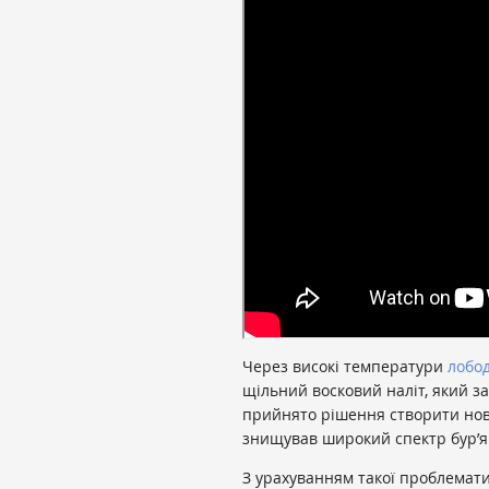
Через високі температури
лобод
щільний восковий наліт, який з
прийнято рішення створити нов
знищував широкий спектр бур’ян
З урахуванням такої проблемат