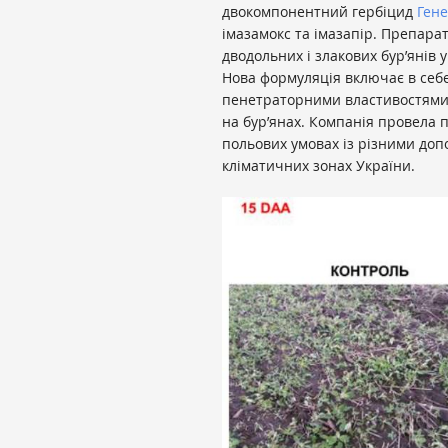
двокомпонентний гербіцид
Гене
імазамокс та імазапір. Препар
дводольних і злакових бур’янів у
Нова формуляція включає в себе 
пенетраторними властивостями 
на бур’янах. Компанія провела 
польових умовах із різними до
кліматичних зонах України.