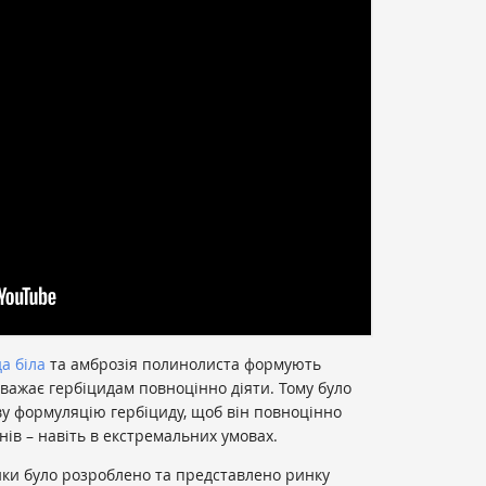
а біла
та амброзія полинолиста формують
аважає гербіцидам повноцінно діяти. Тому було
у формуляцію гербіциду, щоб він повноцінно
ів – навіть в екстремальних умовах.
ики було розроблено та представлено ринку