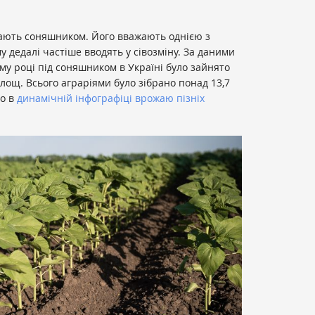
вають соняшником. Його вважають однією з
 дедалі частіше вводять у сівозміну. За даними
му році під соняшником в Україні було зайнято
лощ. Всього аграріями було зібрано понад 13,7
о в
динамічній інфографіці врожаю пізніх