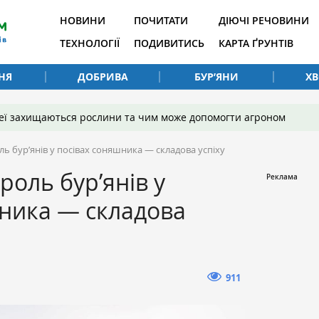
НОВИНИ
ПОЧИТАТИ
ДІЮЧІ РЕЧОВИНИ
ТЕХНОЛОГІЇ
ПОДИВИТИСЬ
КАРТА ҐРУНТІВ
НЯ
ДОБРИВА
БУР’ЯНИ
Х
 неї захищаються рослини та чим може допомогти агроном
ь бур’янів у посівах соняшника — складова успіху
роль бур’янів у
шника — складова
911