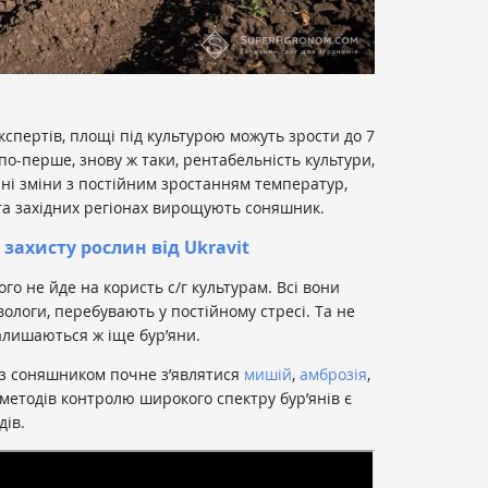
кспертів, площі під культурою можуть зрости до 7
по-перше, знову ж таки, рентабельність культури,
чні зміни з постійним зростанням температур,
 та західних регіонах вирощують соняшник.
 захисту рослин від Ukravit
го не йде на користь с/г культурам. Всі вони
вологи, перебувають у постійному стресі. Та не
залишаються ж іще бур’яни.
із соняшником почне з’являтися
мишій
,
амброзія
,
 методів контролю широкого спектру бур’янів є
дів.