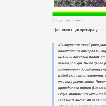
Дія препарату Генезис
Ефективність дії препарату пер
«Тестування нової формуляці
кліматичних камерах ми вир
щільний восковий наліт, ст
температури. Після цього р
лабораторні дослідження бу
найефективніші варіанти, р
умовах у різних зонах. Пар
проводилася оцінка фітоток
Результатом цих масштабни
Генезис із високими пенет