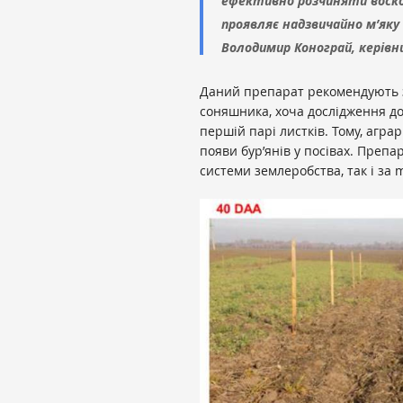
ефективно розчиняти воско
проявляє надзвичайно м’яку 
Володимир Конограй, керівни
Даний препарат рекомендують за
соняшника, хоча дослідження д
першій парі листків. Тому, агра
появи бур’янів у посівах. Препа
системи землеробства, так і за mini