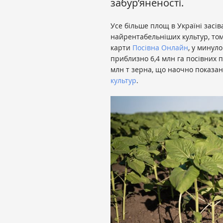
забур’яненості.
Усе більше площ в Україні засі
найрентабельніших культур, тому
карти
Посівна Онлайн
,
у минуло
приблизно 6,4 млн га посівних п
млн т зерна, що наочно показан
культур
.