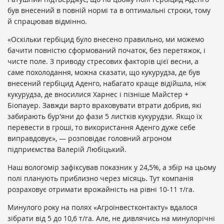
був внесений в повній нормі та в оптимальні строки, тому
й спрацював відмінно.
«Оскільки гербіцид було внесено правильно, ми можемо
бачити повністю сформований початок, без перетяжок, і
чисте поле. З приводу стресових факторів цієї весни, а
саме похолодання, можна сказати, що кукурудза, де був
внесений гербіцид Аденго, набагато краще відійшла, ніж
кукурудза, де вносилися Харнес і пізніше Майстер +
Біопауер. Завжди варто враховувати втрати добрив, які
забирають бур'яни до фази 5 листків кукурудзи. Якщо їх
перевести в гроші, то використання Аденго дуже себе
виправдовує», — розповідає головний агроном
підприємства Валерій Любіцький.
Наш вологомір зафіксував показник у 24,5%, а збір на цьому
полі планують приблизно через місяць. Тут компанія
розраховує отримати врожайність на рівні 10-11 т/га.
Минулого року на полях «Агроінвестконтакту» вдалося
зібрати від 5 до 10,6 т/га. Але, не дивлячись на минулорічні