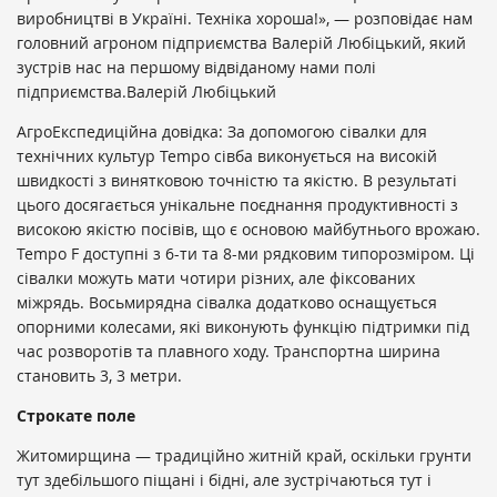
виробництві в Україні. Техніка хороша!», — розповідає нам
головний агроном підприємства Валерій Любіцький, який
зустрів нас на першому відвіданому нами полі
підприємства.Валерій Любіцький
АгроЕкспедиційна довідка: За допомогою сівалки для
технічних культур Tempo сівба виконується на високій
швидкості з винятковою точністю та якістю. В результаті
цього досягається унікальне поєднання продуктивності з
високою якістю посівів, що є основою майбутнього врожаю.
Tempo F доступні з 6-ти та 8-ми рядковим типорозміром. Ці
сівалки можуть мати чотири різних, але фіксованих
міжрядь. Восьмирядна сівалка додатково оснащується
опорними колесами, які виконують функцію підтримки під
час розворотів та плавного ходу. Транспортна ширина
становить 3, 3 метри.
Строкате поле
Житомирщина — традиційно житній край, оскільки грунти
тут здебільшого піщані і бідні, але зустрічаються тут і