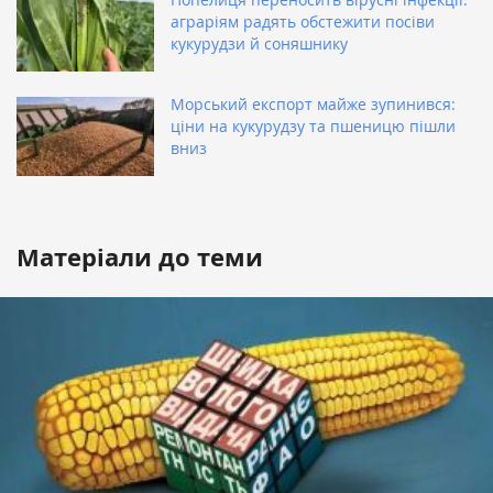
аграріям радять обстежити посіви
кукурудзи й соняшнику
Морський експорт майже зупинився:
ціни на кукурудзу та пшеницю пішли
вниз
Матеріали до теми