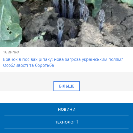
16 липня
Вовчок в посівах ріпаку: нова загроза українським полям?
Особливості та боротьба
БІЛЬШЕ
НОВИНИ
ТЕХНОЛОГІЇ