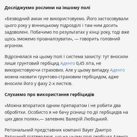
Досліджуємо рослини на іншому полі
«Безводний аміак не використовуємо. Його застосовували
цього року у вінницькому підрозділі і там ним досить
задоволені. Побачимо по результатах у кінці року, тоді вже
щось зможемо проаналізувати», — говорить головний
агроном.
Відрізнялася на цьому полі і система захисту: тут вносили
лише грунтовий гербіцид
Аденго
0,45 л/га, не
використовуючи страхових. Але у цьому випадку
Аденго
можна назвати грунтово-страховим гербіцидом, адже
вносили його у фазу 2-х листків.
Слухаємо про використання гербіцидів
«Можна впоратися одним препаратом і не робити два
обробітки. Особисто я не бачу різниці по дії гербіцидів на
цих двох полях»,— запевняє Валерій Любіцький.
Регіональний представник компанії Bayer Дмитро
Ратушний підтверджує, що на цьому полі гербіцид Аденго