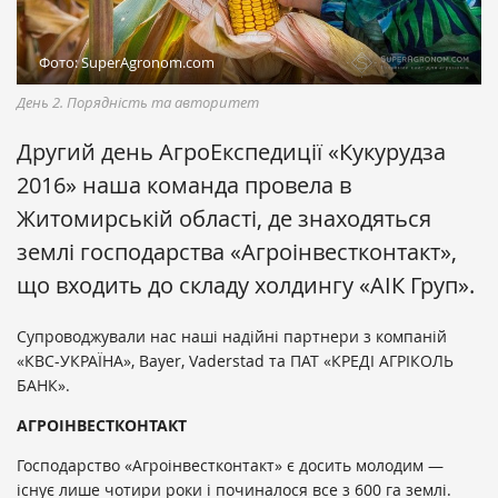
Фото: SuperAgronom.com
День 2. Порядність та авторитет
Другий день АгроЕкспедиції «Кукурудза
2016» наша команда провела в
Житомирській області, де знаходяться
землі господарства «Агроінвестконтакт»,
що входить до складу холдингу «АІК Груп».
Супроводжували нас наші надійні партнери з компаній
«КВС-УКРАЇНА», Bayer, Vaderstad та ПАТ «КРЕДІ АГРІКОЛЬ
БАНК».
АГРОІНВЕСТКОНТАКТ
Господарство «Агроінвестконтакт» є досить молодим —
існує лише чотири роки і починалося все з 600 га землі.