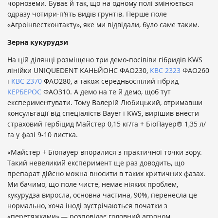
чорноземи. Буває й так, що на одному полі змінюється
одразу чотири-п’ять видів грунтів. Перше поле
«Агроінвестконтакту», яке ми відвідали, було саме таким.
Зерна кукурудзи
На цій ділянці розміщено три демо-посівіви гібридів KWS
лінійки UNIQUEDENT КАНЬЙОНС ФАО230,
КВС 2323
ФАО260
і
КВС 2370
ФАО280, а також середньоспілий гібрид
КЕРБЕРОС
ФАО310. А демо на те й демо, щоб тут
експериментувати. Тому Валерій Любицький, отримавши
консультації від спеціаліств Bayer і KWS, вирішив внести
страховий гербіцид Майстер 0,15 кг/га + БіоПауер® 1,35 л/
га у фазі 9-10 листка.
«Майстер + Біопауер впоралися з практичної точки зору.
Такий невеликий експеримент ще раз доводить, що
препарат дійсно можна вносити в таких критичних фазах.
Ми бачимо, що поле чисте, немає ніяких проблем,
кукурудза виросла, основна частина, 90%, перенесла це
нормально, хоча іноді зустрічаються початки з
«перетяжками»,— розповідає головний агроном.