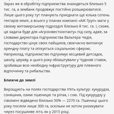
Зараз же в обробітку підприємства знаходяться близько 5
тис. га, а зембанк продовжує постійно розширюватися.
Лише цього року тут планують приєднати ще кілька сотень
гектарів землі, а всього у планах компанії «АІК Груп» мати у
своєму житомирському підрозділі близько 8 тис. га. І, схоже,
ця задача буде для «Агроінвестконтакту» під силу, адже, за
словами директора підприємства Вальтера Чедія,
господарство цінує своїх пайщиків, своєчасно виплачує
орендну плату та опікується соціальною сферою.
Наприклад, підприємство підтримує місцевий дитсадок,
школу, церкву, а цього року облаштували у Чуднові ставок,
зробивши всю необхідну інфраструктуру для пляжного
відпочинку та рибальства.
Ближче до землі
Вирощують на полях господарства п’ять культур: кукурудза,
соняшник, озимі пшеницю та ріпак, і сою. Під кукурудзу у
сівозміні відведено близько 50% — 2270 га. Пшениці цього
року посіяли лише 300 га, оскільки не хотіли ризикувати
через посушливе літо, як у 2015 році.