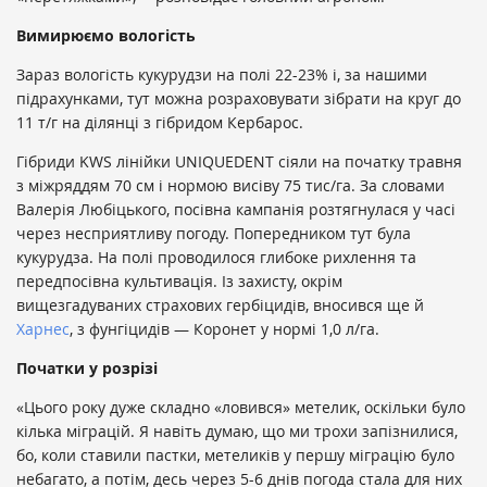
Вимирюємо вологість
Зараз вологість кукурудзи на полі 22-23% і, за нашими
підрахунками, тут можна розраховувати зібрати на круг до
11 т/г на ділянці з гібридом Кербарос.
Гібриди KWS лінійки UNIQUEDENT сіяли на початку травня
з міжряддям 70 см і нормою висіву 75 тис/га. За словами
Валерія Любіцького, посівна кампанія розтягнулася у часі
через несприятливу погоду. Попередником тут була
кукурудза. На полі проводилося глибоке рихлення та
передпосівна культивація. Із захисту, окрім
вищезгадуваних страхових гербіцидів, вносився ще й
Харнес
, з фунгіцидів — Коронет у нормі 1,0 л/га.
Початки у розрізі
«Цього року дуже складно «ловився» метелик, оскільки було
кілька міграцій. Я навіть думаю, що ми трохи запізнилися,
бо, коли ставили пастки, метеликів у першу міграцію було
небагато, а потім, десь через 5-6 днів погода стала для них