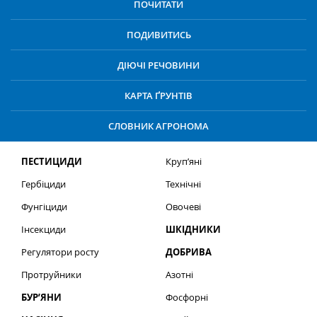
ПОЧИТАТИ
ПОДИВИТИСЬ
ДІЮЧІ РЕЧОВИНИ
КАРТА ҐРУНТІВ
СЛОВНИК АГРОНОМА
ПЕСТИЦИДИ
Круп’яні
Гербіциди
Технічні
Фунгіциди
Овочеві
Інсекциди
ШКІДНИКИ
Регулятори росту
ДОБРИВА
Протруйники
Азотні
БУР’ЯНИ
Фосфорні