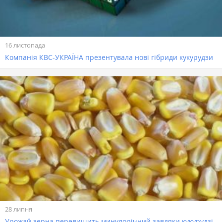
16 листопада
Компанія КВС-УКРАЇНА презентувала нові гібриди кукурудзи
28 липня
Урожай зерна перевищить минулорічний завдяки кукурудзі