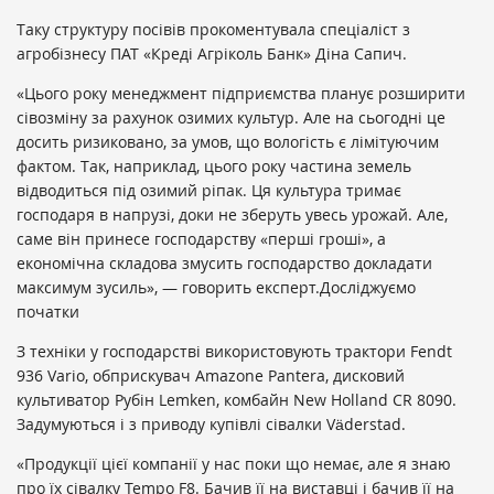
Таку структуру посівів прокоментувала спеціаліст з
агробізнесу ПАТ «Креді Агріколь Банк» Діна Сапич.
«Цього року менеджмент підприємства планує розширити
сівозміну за рахунок озимих культур. Але на сьогодні це
досить ризиковано, за умов, що вологість є лімітуючим
фактом. Так, наприклад, цього року частина земель
відводиться під озимий ріпак. Ця культура тримає
господаря в напрузі, доки не зберуть увесь урожай. Але,
саме він принесе господарству «перші гроші», а
економічна складова змусить господарство докладати
максимум зусиль», — говорить експерт.Досліджуємо
початки
З техніки у господарстві використовують трактори Fendt
936 Vario, обприскувач Amazone Pantera, дисковий
культиватор Рубін Lemken, комбайн New Holland CR 8090.
Задумуються і з приводу купівлі сівалки Väderstad.
«Продукції цієї компанії у нас поки що немає, але я знаю
про їх сівалку Tempo F8. Бачив її на виставці і бачив її на