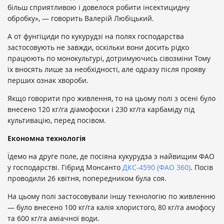
більш сприятливою і довелося робити інсектицидну
обробку», — говорить Валерій Любіцький.
А от фунгіциди по кукурудзі на полях господарства
застосовують не завжди, оскільки вони досить рідко
працюють по монокультурі, дотримуючись сівозміни Тому
їх вносять лише за необхідності, але одразу після прояву
перших ознак хвороби.
Якщо говорити про живлення, то на цьому полі з осені було
внесено 120 кг/га діамофоски і 230 кг/га карбаміду під
культивацію, перед посівом.
Економна технологія
Їдемо на друге поле, де посіяна кукурудза з найвищим ФАО
у господарстві. Гібрид Монсанто
ДКС-4590 (ФАО 360)
. Посів
проводили 26 квітня, попередником була соя.
На цьому полі застосовували іншу технологію по живленню
— було внесено 100 кг/га калія хлористого, 80 кг/га амофосу
та 600 кг/га аміачної води.