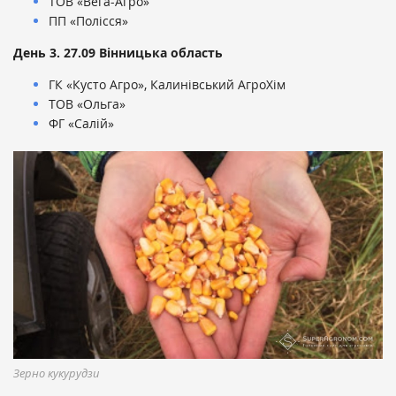
ТОВ «Вега-Агро»
ПП «Полісся»
День 3. 27.09 Вінницька область
ГК «Кусто Агро», Калинівський АгроХім
ТОВ «Ольга»
ФГ «Салій»
Зерно кукурудзи