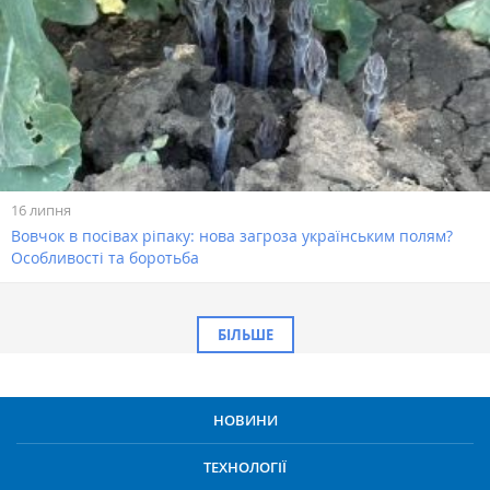
16 липня
Вовчок в посівах ріпаку: нова загроза українським полям?
Особливості та боротьба
БІЛЬШЕ
НОВИНИ
ТЕХНОЛОГІЇ