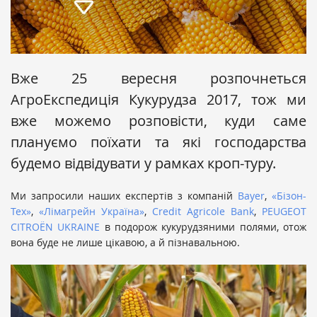
Вже 25 вересня розпочнеться
АгроЕкспедиція Кукурудза 2017, тож ми
вже можемо розповісти, куди саме
плануємо поїхати та які господарства
будемо відвідувати у рамках кроп-туру.
Ми запросили наших експертів з компаній
Bayer
,
«Бізон-
Тех»
,
«Лімагрейн Україна»
,
Credit Agricole Bank
,
PEUGEOT
CITROЁN UKRAINE
в подорож кукурудзяними полями, отож
вона буде не лише цікавою, а й пізнавальною.