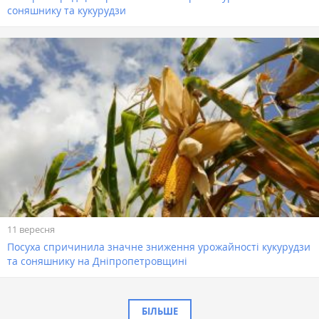
соняшнику та кукурудзи
11 вересня
Посуха спричинила значне зниження урожайності кукурудзи
та соняшнику на Дніпропетровщині
БІЛЬШЕ