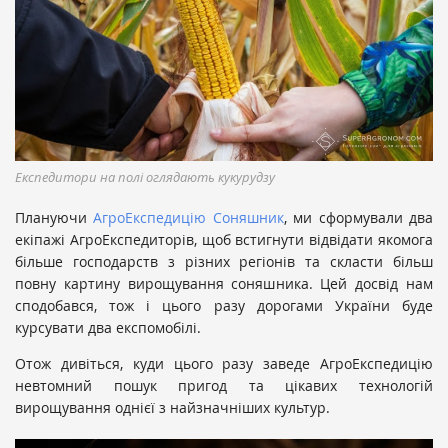
Експедитори на полі оглядають кукурудзу
Плануючи
АгроЕкспедицію Соняшник
, ми сформували два
екіпажі АгроЕкспедиторів, щоб встигнути відвідати якомога
більше господарств з різних регіонів та скласти більш
повну картину вирощування соняшника. Цей досвід нам
сподобався, тож і цього разу дорогами України буде
курсувати два експомобілі.
Отож дивіться, куди цього разу заведе АгроЕкспедицію
невтомний пошук пригод та цікавих технологій
вирощування однієї з найзначніших культур.