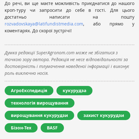
До речі, ви ще маєте можливість приєднатися до нашого
кроп-туру чи запросити до себе в гості. Для цього
достатньо написати на пошту
rozvadovskaya@latifundistmedia.com
, або прямо у
коментарях. До скорої зустрічі!
Думка редакції SuperAgronom.com може не збігатися з
точкою зору автора. Редакція не несе відповідальності за
достовірність і тлумачення наведеної інформації і виконує
роль виключно носія.
АгроЕкспедиція
кукурудза
технологія вирощування
вирощування кукурудзи
захист кукурудзи
Бізон-Тех
BASF