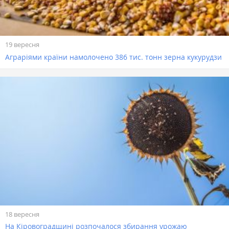
19 вересня
Аграріями країни намолочено 386 тис. тонн зерна кукурудзи
18 вересня
На Кіровоградщині розпочалося збирання урожаю