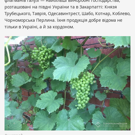
флагманів галузі — найбільші виноробні господарства,
розташовані на півдні України та в Закарпатті: Князя
Трубецького, Таврія, Одесавинтрест, Шабо, Котнар, Коблево,
Чорноморська Перлина. Їхня продукція добре відома не
тільки в Україні, а й за кордоном.