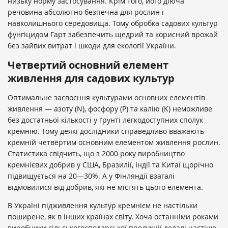
низьку норму застосування. Крім того, його діюча
речовина абсолютно безпечна для рослин і
навколишнього середовища. Тому обробка садових культур
фунгіцидом Гарт забезпечить щедрий та корисний врожай
без зайвих витрат і шкоди для екології України.
Четвертий основний елемент
живлення для садових культур
Оптимальне засвоєння культурами основних елементів
живлення — азоту (N), фосфору (P) та калію (K) неможливе
без достатньої кількості у ґрунті легкодоступних сполук
кремнію. Тому деякі дослідники справедливо вважають
кремній четвертим основним елементом живлення рослин.
Статистика свідчить, що з 2000 року виробництво
кремнієвих добрив у США, Бразилії, Індії та Китаї щорічно
підвищується на 20—30%. А у Фінляндії взагалі
відмовилися від добрив, які не містять цього елемента.
В Україні підживлення культур кремнієм не настільки
поширене, як в інших країнах світу. Хоча останніми роками
виробники сільськогосподарської продукції дедалі частіше