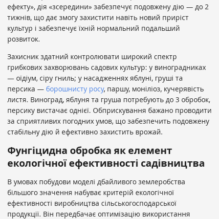
ефекту», дія «зсередини» забезпечує подовжену дію — до 2
тижнів, що дає змогу захистити навіть новий приріст
культур і забезпечує їхній нормальний подальший
розвиток.
Захисник здатний контролювати широкий спектр
грибкових захворювань садових культур: у виноградниках
— оїдіум, сіру гниль; у насадженнях яблуні, груші та
персика —
борошнисту росу
, паршу, моніліоз, кучерявість
листя. Виноград, яблуня та груша потребують до 3 обробок,
персику вистачає однієї. Обприскування бажано проводити
за сприятливих погодних умов, що забезпечить подовжену
стабільну дію й ефективно захистить врожай.
Фунгіцидна обробка як елемент
екологічної ефективності садівництва
В умовах побудови моделі дбайливого землеробства
більшого значення набуває критерій екологічної
ефективності виробництва сільськогосподарської
продукції. Він передбачає оптимізацію використання