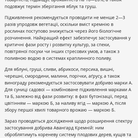
подовжує термін зберігання яблук та груш.
Підживлення рекомендується проводити не менше 2—3
разів упродовж вегетації, оскільки вміст кремнію в
рослинах поступово знижується через його біологічне
розчинення. Найкращий ефект забезпечує застосування у
критичні фази росту і розвитку культур, за спеки,
повітряної посухи чи інших стресових умов, а також з
поливною водою в системах краплинного поливу.
Для яблуні, груші, сливи, абрикоси, персика, вишні,
черешні, смородини, малини, порічки, аґрусу, а також
винограду рекомендується застосовувати добриво марки А.
Для суниці садової — комбіноване підживлення марками А
та Б, залежно від фази розвитку: в фазі бутонізації, перед
цвітінням — маркою Б, за наливу ягід — маркою А, після
збору першої хвилі товарного врожаю — маркою Б.
Зараз проводяться дослідження щодо розширення спектру
застосування добрива Авангард Кремній: ним
оброблятимуть кореневу систему плодових дерев, кущів та