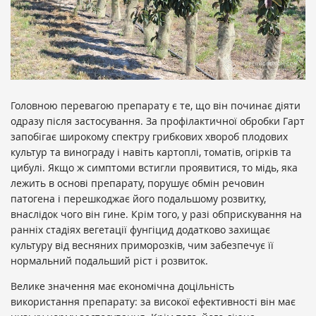
Головною перевагою препарату є те, що він починає діяти
одразу після застосування. За профілактичної обробки Гарт
запобігає широкому спектру грибкових хвороб плодових
культур та винограду і навіть картоплі, томатів, огірків та
цибулі. Якщо ж симптоми встигли проявитися, то мідь, яка
лежить в основі препарату, порушує обмін речовин
патогена і перешкоджає його подальшому розвитку,
внаслідок чого він гине. Крім того, у разі обприскування на
ранніх стадіях вегетації фунгіцид додатково захищає
культуру від весняних приморозків, чим забезпечує її
нормальний подальший ріст і розвиток.
Велике значення має економічна доцільність
використання препарату: за високої ефективності він має