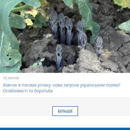
16 липня
Вовчок в посівах ріпаку: нова загроза українським полям?
Особливості та боротьба
БІЛЬШЕ