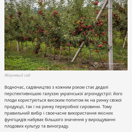
Яблуневий сад
Водночас, садівництво з кожним роком стає дедалі
перспективнішою галуззю української агроіндустрії: його
плоди користуються високим попитом як на ринку свіжої
продукції, так і на ринку переробної сировини. Тому
правильний вибір і своєчасне використання якісних
фунгіцидів набуває більшого значення у вирощуванні
плодових культур та винограду.