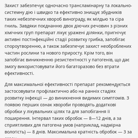
Захист забезпечує одночасно трансламінарну та локально-
системну дію і швидко та ефективно знищує збудників
таких небезпечних хвороб винограду, як мілдью та сіра
гниль. Завдяки поєднанню двох діючих речовин з різних
хімічних груп препарат лікує уражені ділянки, пригнічує
активні постінфекційні стадії розвитку грибка, запобігає
спороутворенню, а також забезпечує захист необроблених
частин рослини та нового приросту. Крім того, він
запобігає виникненню резистентності у патогенів, що дає
змогу використовувати його багаторазово без втрати
ефективності.
Для максимальної ефективності препарат рекомендується
застосовувати профілактично або на ранніх стадіях
розвитку інфекції — до виникнення видимих симптомів. З
появою перших ознак хвороби проводять додаткові
обробки у лікувальних цілях та для запобігання її
поширення. Інтервал таких обробок — 8—12 днів, а за
сприятливих для патогена умов (наприклад, надмірна
вологість) — 8 днів. Максимальна кратність обробок — 3 за