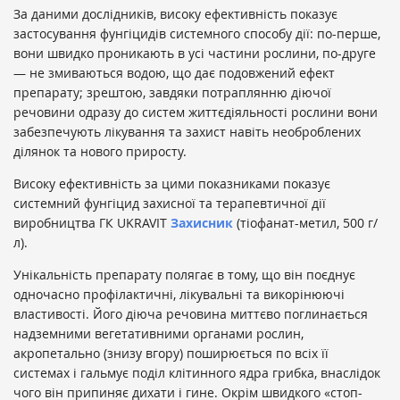
За даними дослідників, високу ефективність показує
застосування фунгіцидів системного способу дії: по-перше,
вони швидко проникають в усі частини рослини, по-друге
— не змиваються водою, що дає подовжений ефект
препарату; зрештою, завдяки потраплянню діючої
речовини одразу до систем життєдіяльності рослини вони
забезпечують лікування та захист навіть необроблених
ділянок та нового приросту.
Високу ефективність за цими показниками показує
системний фунгіцид захисної та терапевтичної дії
виробництва ГК UKRAVIT
Захисник
(тіофанат-метил, 500 г/
л).
Унікальність препарату полягає в тому, що він поєднує
одночасно профілактичні, лікувальні та викорінюючі
властивості. Його діюча речовина миттєво поглинається
надземними вегетативними органами рослин,
акропетально (знизу вгору) поширюється по всіх її
системах і гальмує поділ клітинного ядра грибка, внаслідок
чого він припиняє дихати і гине. Окрім швидкого «стоп-