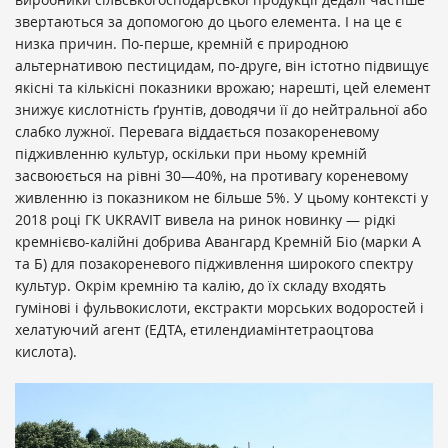
звертаються за допомогою до цього елемента. І на це є
низка причин. По-перше, кремній є природною
альтернативою пестицидам, по-друге, він істотно підвищує
якісні та кількісні показники врожаю; нарешті, цей елемент
знижує кислотність ґрунтів, доводячи її до нейтральної або
слабко лужної. Перевага віддається позакореневому
підживленню культур, оскільки при ньому кремній
засвоюється на рівні 30—40%, на противагу кореневому
живленню із показником не більше 5%. У цьому контексті у
2018 році ГК UKRAVIT вивела на ринок новинку — рідкі
кремнієво-калійні добрива Авангард Кремній Біо (марки А
та Б) для позакореневого підживлення широкого спектру
культур. Окрім кремнію та калію, до їх складу входять
гумінові і фульвокислоти, екстракти морських водоростей і
хелатуючий агент (ЕДТА, етилендиамінтетраоцтова
кислота).