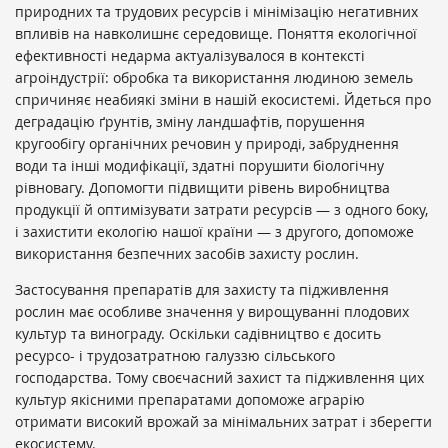
природних та трудових ресурсів і мінімізацію негативних
впливів на навколишнє середовище. Поняття екологічної
ефективності недарма актуалізувалося в контексті
агроіндустрії: обробка та використання людиною земель
спричиняє неабиякі зміни в нашій екосистемі. Йдеться про
деградацію ґрунтів, зміну ландшафтів, порушення
кругообігу органічних речовин у природі, забруднення
води та інші модифікації, здатні порушити біологічну
рівновагу. Допомогти підвищити рівень виробництва
продукції й оптимізувати затрати ресурсів — з одного боку,
і захистити екологію нашої країни — з другого, допоможе
використання безпечних засобів захисту рослин.
Застосування препаратів для захисту та підживлення
рослин має особливе значення у вирощуванні плодових
культур та винограду. Оскільки садівництво є досить
ресурсо- і трудозатратною галуззю сільського
господарства. Тому своєчасний захист та підживлення цих
культур якісними препаратами допоможе аграрію
отримати високий врожай за мінімальних затрат і зберегти
екосистему.