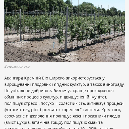
Виноградники
Авангард Кремній Біо широко використовується у
вирощуванні плодових і ягідних культур, а також винограду.
Це унікальне добриво забезпечує краще проходження
обмінних процесів культур, підвищує їхній імунітет,
поліпшує стресо-, посухо- і солестійкість, активізує процеси
фотосинтезу, ріст і розвиток кореневої системи. Крім того,
своєчасне підживлення поліпшує якісні показники плодів
(вміст цукрів, вітамінів тощо), поліпшує їх смак та
товарність, підвищує врожайність на 10—20%, а також