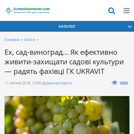
КАТАЛОГ
Головна
•
Блоги
•
Ех, сад-виноград… Як ефективно
живити-захищати садові культури
— радять фахівці ГК UKRAVIT
11 липня 2018, 13:00
Думка експерта
1093