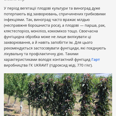
У період вегетації плодові культури та виноград дуже
потерпають від захворювань, спричинених грибковими
інфекціями. Так, виноград часто вражає мілдью
(несправжня борошниста роса), а плодові — парша, рак,
клястеспоріоз, моніліоз, коккомікоз тощо. Своєчасна
фунгіцидна обробка може не лише вилікувати ці
захворювання, а й навіть запобігти їм. Для цього
рекомендується застосовувати фунгіциди, які поєднують
лікувальну та профілактичну дію. Такими
характеристиками володіє контактний фунгіцид
Гарт
виробництва ГК UKRAVIT (гідроксид міді, 770 г/кг).