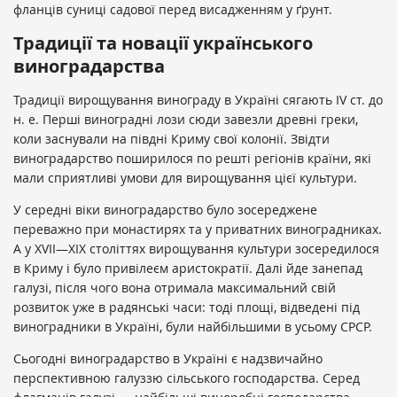
фланців суниці садової перед висадженням у ґрунт.
Традиції та новації українського
виноградарства
Традиції вирощування винограду в Україні сягають IV ст. до
н. е. Перші виноградні лози сюди завезли древні греки,
коли заснували на півдні Криму свої колонії. Звідти
виноградарство поширилося по решті регіонів країни, які
мали сприятливі умови для вирощування цієї культури.
У середні віки виноградарство було зосереджене
переважно при монастирях та у приватних виноградниках.
А у XVII—XIX століттях вирощування культури зосередилося
в Криму і було привілеєм аристократії. Далі йде занепад
галузі, після чого вона отримала максимальний свій
розвиток уже в радянські часи: тоді площі, відведені під
виноградники в Україні, були найбільшими в усьому СРСР.
Сьогодні виноградарство в Україні є надзвичайно
перспективною галуззю сільського господарства. Cеред