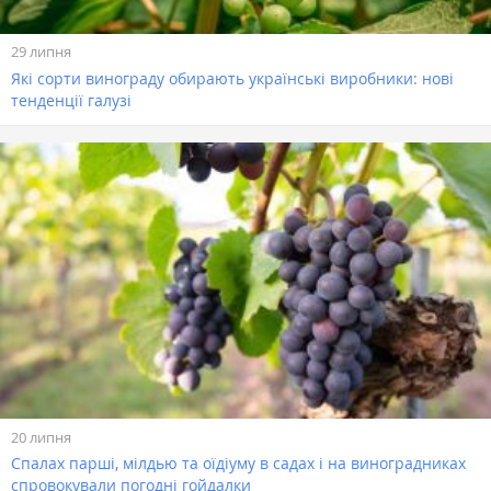
29 липня
Які сорти винограду обирають українські виробники: нові
тенденції галузі
20 липня
Спалах парші, мілдью та оїдіуму в садах і на виноградниках
спровокували погодні гойдалки