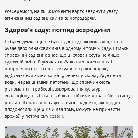
Розберемося, на які ж моменти варто звернути увагу
вітчизняним садівникам та виноградарям.
Здоров’я саду: погляд зсередини
Побутує думка, що не буває двох однакових садів, як і не
буває двох однакових днів в одному й тому ж саду. І тільки
справжній садівник знає, що ці слова несуть не лише
художній зміст. В умовах глобального потепління і
погіршення екологічної ситуації в країні щороку
відбуваються зміни клімату, рельєфу, складу ґрунтів та
води. Через ці зміни патогени, що спричинюють
різноманітні грибкові захворювання культур,
еволюціонують і стають більш стійкими до засобів захисту
рослин. Як наслідок, сади та виноградники, які щедро
плодоносили ще рік чи два тому, можуть не принести
врожай у поточному сезоні.