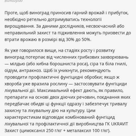
Виноград
Проте, щоб виноград приносив гарний врожай і прибуток,
необхідно ретельно дотримуватись технології
вирощування. За даними дослідників, несвоєчасний або
неправильний захист та підживлення можуть призвести до
втрати врожаю в розмірі від 30% до 50%.
Як уже говорилося вище, на стадіях росту і розвитку
виноград потерпає від численних грибкових захворювань
— мілдью (або хибна борошниста роса), сіра та біла гнилі,
оїдіум, антракноз. Щоб їх уникнути, рекомендують
проводити профілактичні фунгіцидні обробки; якщо ж
хвороба уже вразила рослину — застосовувати фунгіциди
лікувальної дії. Максимальний ефект дають, як правило,
препарати на основі двох діючих речовин, поєднання яких
передбачає обидві ці функції одразу і забезпечує тривалу
захисну та лікувальну дію на культуру. Цим
характеристикам відповідає комбінований фунгіцид
лікувальної та профілактичної дії виробництва ГК UKRAVIT
Захист (цимоксаніл 250 г/кг + металаксил 100 г/кг).