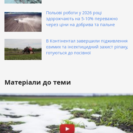
Польові роботи у 2026 році
здорожчають на 5-10% переважно
через ціни на добрива та пальне
В Контінентал завершили підживлення
озимих та інсектицидний захист ріпаку,
готуються до посівної
Матеріали до теми