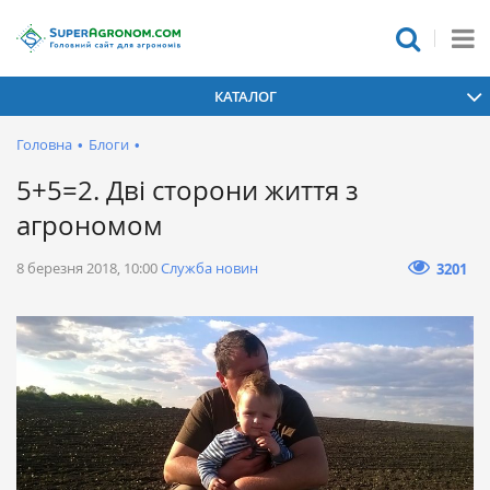
КАТАЛОГ
Головна
•
Блоги
•
5+5=2. Дві сторони життя з
агрономом
8 березня 2018, 10:00
Служба новин
3201