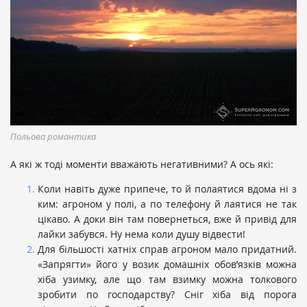
Польова романтика
А які ж тоді моменти вважають негативними? А ось які:
Коли навіть дуже припече, то й полаятися вдома ні з
ким: агроном у полі, а по телефону й лаятися не так
цікаво. А доки він там повернеться, вже й привід для
лайки забувся. Ну нема коли душу відвести!
Для більшості хатніх справ агроном мало придатний.
«Запрягти» його у возик домашніх обов’язків можна
хіба узимку, але що там взимку можна толкового
зробити по господарству? Сніг хіба від порога