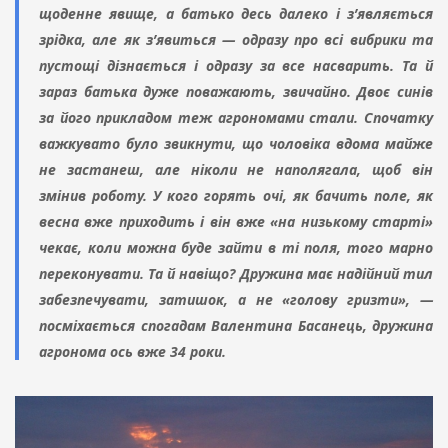
щоденне явище, а батько десь далеко і з’являється
зрідка, але як з’явиться — одразу про всі вибрики та
пустощі дізнається і одразу за все насварить. Та й
зараз батька дуже поважають, звичайно. Двоє синів
за його прикладом теж агрономами стали. Спочатку
важкувато було звикнути, що чоловіка вдома майже
не застанеш, але ніколи не наполягала, щоб він
змінив роботу. У кого горять очі, як бачить поле, як
весна вже приходить і він вже «на низькому старті»
чекає, коли можна буде зайти в ті поля, того марно
переконувати. Та й навіщо? Дружина має надійний тил
забезпечувати, затишок, а не «голову гризти», —
посміхається спогадам Валентина Басанець, дружина
агронома ось вже 34 роки.