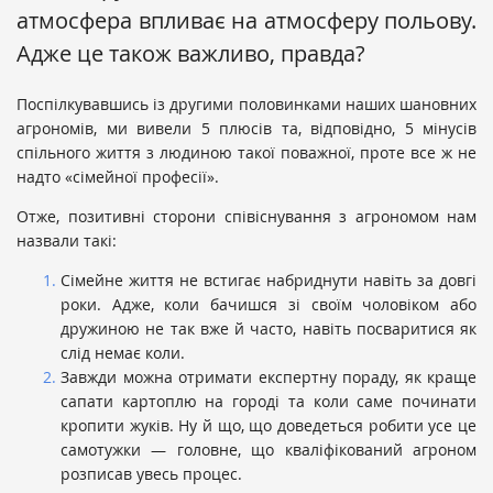
атмосфера впливає на атмосферу польову.
Адже це також важливо, правда?
Поспілкувавшись із другими половинками наших шановних
агрономів, ми вивели 5 плюсів та, відповідно, 5 мінусів
спільного життя з людиною такої поважної, проте все ж не
надто «сімейної професії».
Отже, позитивні сторони співіснування з агрономом нам
назвали такі:
Сімейне життя не встигає набриднути навіть за довгі
роки. Адже, коли бачишся зі своїм чоловіком або
дружиною не так вже й часто, навіть посваритися як
слід немає коли.
Завжди можна отримати експертну пораду, як краще
сапати картоплю на городі та коли саме починати
кропити жуків. Ну й що, що доведеться робити усе це
самотужки — головне, що кваліфікований агроном
розписав увесь процес.