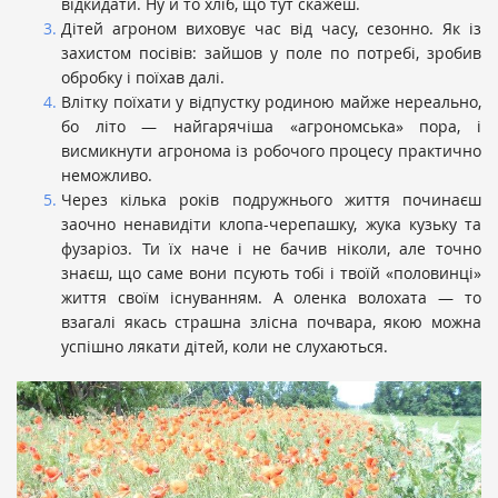
відкидати. Ну й то хліб, що тут скажеш.
Дітей агроном виховує час від часу, сезонно. Як із
захистом посівів: зайшов у поле по потребі, зробив
обробку і поїхав далі.
Влітку поїхати у відпустку родиною майже нереально,
бо літо — найгарячіша «агрономська» пора, і
висмикнути агронома із робочого процесу практично
неможливо.
Через кілька років подружнього життя починаєш
заочно ненавидіти клопа-черепашку, жука кузьку та
фузаріоз. Ти їх наче і не бачив ніколи, але точно
знаєш, що саме вони псують тобі і твоїй «половинці»
життя своїм існуванням. А оленка волохата — то
взагалі якась страшна злісна почвара, якою можна
успішно лякати дітей, коли не слухаються.