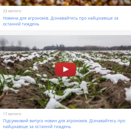
23 лютого
Новини для агрономів. Дізнавайтесь про найцікавіше за
останній тиждень
17 лютого
Підсумковий випуск новин для агрономів. Дізнавайтесь про
найцікавіше за останній тиждень