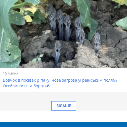
16 липня
Вовчок в посівах ріпаку: нова загроза українським полям?
Особливості та боротьба
БІЛЬШЕ