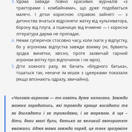
Удома завжди повно красивих журналів «з
тракторами і комбайнами», що дуже подобається
малечі. І дітки корисною справою зайняті — з
дитинства вчаться відрізняти жатку від культиватора,
борону від плуга, а пшеницю від ячменю — і корисна
література дарма не пропадає.
Немає суперечок стосовно часу, коли їхати у відпустку,
бо у агронома відпустка завжди взимку (ні, бувають
зрідка винятки, звісно, проте зазвичай гарний
агроном влітку про відпочинок і не мріє).
Діти кожного разу, як бачать «блудного батька»,
тішаться так, неначе їм мішок з цукерками показали
(якщо впізнають одразу, звичайно).
«Чоловік-агроном — то навіть дуже непогано. Завжди
можна порадитись, які троянди краще висадити та
як доглядати і за трояндами, і за морквою. А ще –
діти, доки малі були, батька за великий авторитет
вважали. Адже мама завжди поряд, це таке зрозуміле