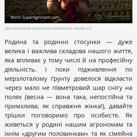
Фото: SuperAgronom.com
Два покоління агрономів оглядають посіви сої
Родина та родинні стосунки — дуже
велика і важлива складова нашого життя,
яка впливає у тому числі й на професійну
діяльність. І поки підживлення по
мерзлоталому ґрунту довелося відкласти
через мало не півметровий шар снігу на
полях (весна — вона така, непостійна та
примхлива, як справжня жінка!), давайте
трішки поговоримо про особисте. Як
живеться у родині нашим агрономам та
їхнім «другим половинкам» та як сімейна