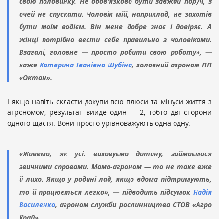
свою половинку. Не обов'язково бути завжди поруч, з
очей не спускати. Чоловік мій, наприклад, не захотів
бути моїм водієм. Він мене добре знає і довіряє. А
жінці потрібно вести себе правильно з чоловіками.
Взагалі, головне — просто робити свою роботу», —
каже
Катерина Іванівна Шубіна
, головний агроном ПП
«Октан».
І якщо навіть скласти докупи всю плюси та мінуси життя з
агрономом, результат вийде один — 2, тобто дві сторони
одного щастя. Вони просто урівноважують одна одну.
«Живемо, як усі: виховуємо дитину, займаємося
звичними справами. Мама-агроном — то не таке вже
й лихо. Якщо у родині лад, якщо вдома підтримують,
то й працюється легко», — підводить підсумок
Надія
Василенко
, агроном служби рослинництва СТОВ «Агро
Край».