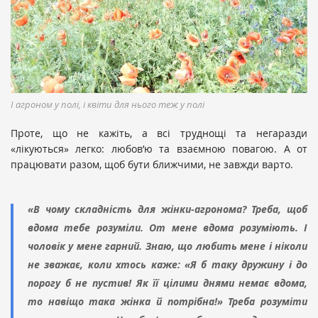
І агроном у полі, і квіти для нього теж у полі
Проте, що не кажіть, а всі труднощі та негаразди
«лікуються» легко: любов’ю та взаємною повагою. А от
працювати разом, щоб бути ближчими, не завжди варто.
«В чому складність для жінки-агронома? Треба, щоб
вдома тебе розуміли. От мене вдома розуміють. І
чоловік у мене гарний. Знаю, що любить мене і ніколи
не зважає, коли хтось каже: «Я б таку дружину і до
порогу б не пустив! Як її цілими днями немає вдома,
то навіщо така жінка й потрібна!» Треба розуміти