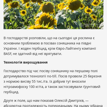
В господарстві розповіли, що на сьогодні ця рослина є
основним проблемою в посівах соняшника на півдні
України. І жоден гербіцид, крім Євро-Лайтингу компанії
BASF, не здатний від неї врятувати.
Технологія вирощування
Господарство під час посіву соняшнику на першому полі
дотримувалося технології no-till. Посів провели 25 березня
з нормою висіву 55 тис./га. Із добрив тут вносили
нітроамофоску 100 кг/га, а також застосовували ґрунтовий
гербіцид.
Друге ж поле, що нам показав Олексій Дмитрієв, —
абсолютна протилежність попередньому. На ньому зібрана