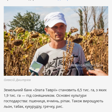
Олексій Дмитрієв
Земельний банк «Злата Таврії» становить 6,5 тис. га, з яких
1,9 тис. га — під соняшником. Основні культури
господарства: пшениця, ячмінь, ріпак. Також вирощують
льон, табак, кукурудзу, гречку, рис.