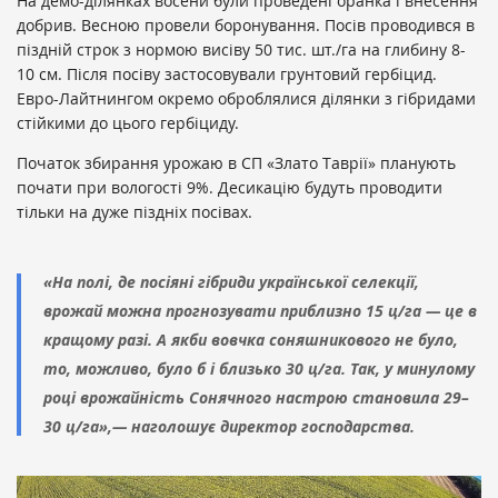
На демо-ділянках восени були проведені оранка і внесення
добрив. Весною провели боронування. Посів проводився в
піздній строк з нормою висіву 50 тис. шт./га на глибину 8-
10 см. Після посіву застосовували грунтовий гербіцид.
Евро-Лайтнингом окремо оброблялися ділянки з гібридами
стійкими до цього гербіциду.
Початок збирання урожаю в СП «Злато Таврії» планують
почати при вологості 9%. Десикацію будуть проводити
тільки на дуже піздніх посівах.
«На полі, де посіяні гібриди української селекції,
врожай можна прогнозувати приблизно 15 ц/га — це в
кращому разі. А якби вовчка соняшникового не було,
то, можливо, було б і близько 30 ц/га. Так, у минулому
році врожайність Сонячного настрою становила 29–
30 ц/га»,— наголошує директор господарства.