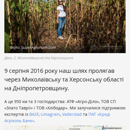
Фото: SuperAgronom.com
День 2. Миколаївщина та Херсонщина
9 серпня 2016 року наш шлях пролягав
через Миколаївську та Херсонську області
на Дніпропетровщину.
А це 950 км та 3 господарства: АТФ «Агро-Діло», ТОВ СП
«Злато Таврії» і ТОВ «Хлібодар». Ми залучилися підтримкою
експертів із
BASF
,
Limagrain
,
Vaderstad
та
ПАТ «Креді
Агріколь Банк»
.