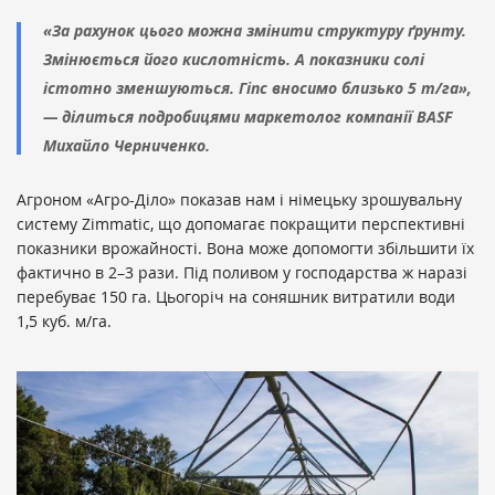
«За рахунок цього можна змінити структуру ґрунту.
Змінюється його кислотність. А показники солі
істотно зменшуються. Гіпс вносимо близько 5 т/га»,
— ділиться подробицями маркетолог компанії BASF
Михайло Черниченко.
Агроном «Агро-Діло» показав нам і німецьку зрошувальну
систему Zimmatic, що допомагає покращити перспективні
показники врожайності. Вона може допомогти збільшити їх
фактично в 2–3 рази. Під поливом у господарства ж наразі
перебуває 150 га. Цьогоріч на соняшник витратили води
1,5 куб. м/га.