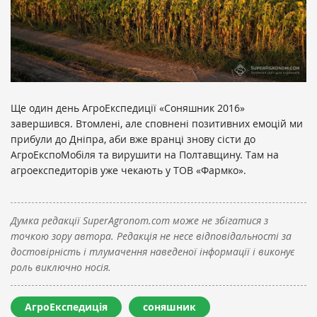
Ще один день АгроЕкспедиції «Соняшник 2016»
завершився. Втомлені, але сповнені позитивних емоцій ми
прибули до Дніпра, аби вже вранці знову сісти до
АгроЕкспоМобіля та вирушити на Полтавщину. Там на
агроекспедиторів уже чекають у ТОВ «Фармко».
Думка редакції SuperAgronom.com може не збігатися з
точкою зору автора. Редакція не несе відповідальності за
достовірність і тлумачення наведеної інформації і виконує
роль виключно носія.
АгроЕкспедиція
соняшник