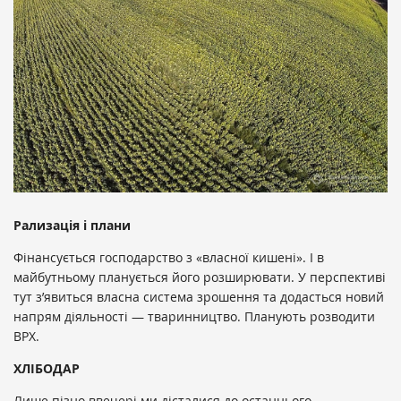
Рализація і плани
Фінансується господарство з «власної кишені». І в
майбутньому планується його розширювати. У перспективі
тут з’явиться власна система зрошення та додасться новий
напрям діяльності — тваринництво. Планують розводити
ВРХ.
ХЛІБОДАР
Лише пізно ввечері ми дісталися до останнього