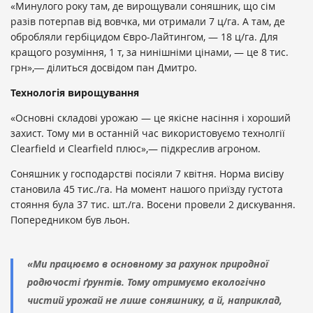
«Минулого року там, де вирощували соняшник, що сім
разів потерпав від вовчка, ми отримали 7 ц/га. А там, де
обробляли гербіцидом Євро-Лайтингом, — 18 ц/га. Для
кращого розуміння, 1 т, за нинішніми цінами, — це 8 тис.
грн»,― ділиться досвідом пан Дмитро.
Технологія вирощування
«Основні складові урожаю — це якісне насіння і хороший
захист. Тому ми в останній час використовуємо технолгії
Clearfield и Clearfield плюс»,— підкреслив агроном.
Соняшник у господарстві посіяли 7 квітня. Норма висіву
становила 45 тис./га. На момент нашого приїзду густота
стояння була 37 тис. шт./га. Восени провели 2 дискування.
Попередником був льон.
«Ми працюємо в основному за рахунок природної
родючості ґрунтів. Тому отримуємо екологічно
чистий урожай не лише соняшнику, а й, наприклад,