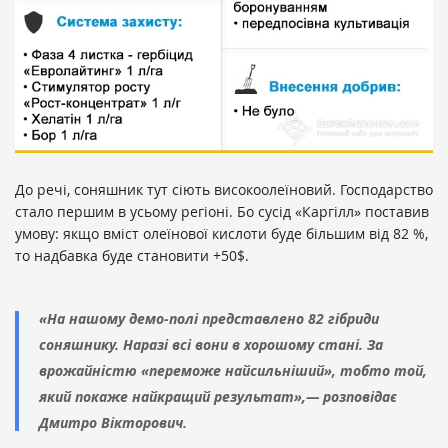
До речі, соняшник тут сіють високоолеїновий. Господарство
стало першим в усьому регіоні. Бо сусід «Каргілл» поставив
умову: якщо вміст олеїнової кислоти буде більшим від 82 %,
то надбавка буде становити +50$.
«На нашому демо-полі представлено 82 гібриди
соняшнику. Наразі всі вони в хорошому стані. За
врожайністю «переможе найсильніший», тобто той,
який покаже найкращий результат»,— розповідає
Дмитро Вікторович.