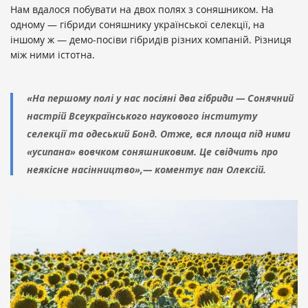
Нам вдалося побувати на двох полях з соняшником. На
одному — гібриди соняшнику української селекції, на
іншому ж — демо-посіви гібридів різних компаній. Різниця
між ними істотна.
«На першому полі у нас посіяні два гібриди — Сонячний
настрій Всеукраїнського наукового інституту
селекції та одеський Бонд. Отже, вся площа під ними
«усипана» вовчком соняшниковим. Це свідчить про
неякісне насінництво»,— коментує пан Олексій.