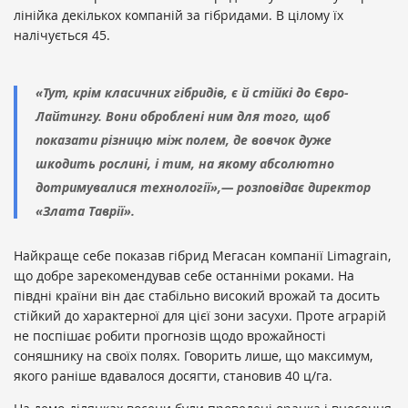
лінійка декількох компаній за гібридами. В цілому їх
налічується 45.
«Тут, крім класичних гібридів, є й стійкі до Євро-
Лайтингу. Вони оброблені ним для того, щоб
показати різницю між полем, де вовчок дуже
шкодить рослині, і тим, на якому абсолютно
дотримувалися технології»,— розповідає директор
«Злата Таврії».
Найкраще себе показав гібрид Мегасан компанії Limagrain,
що добре зарекомендував себе останніми роками. На
півдні країни він дає стабільно високий врожай та досить
стійкий до характерної для цієї зони засухи. Проте аграрій
не поспішає робити прогнозів щодо врожайності
соняшнику на своїх полях. Говорить лише, що максимум,
якого раніше вдавалося досягти, становив 40 ц/га.