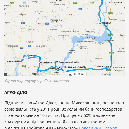
Карта маршруту АгроЕкспедиторів
АГРО-ДІЛО
Підприємство «Агро-Діло», що на Миколаївщині, розпочало
свою діяльність у 2011 році. Земельний банк господарства
становить майже 10 тис. га. При цьому 60% цих земель
знаходиться під зрошенням. Як зазначив агроном
відділення Грейгове АТФ «Агро-Діло»
Володимир Єламов
,