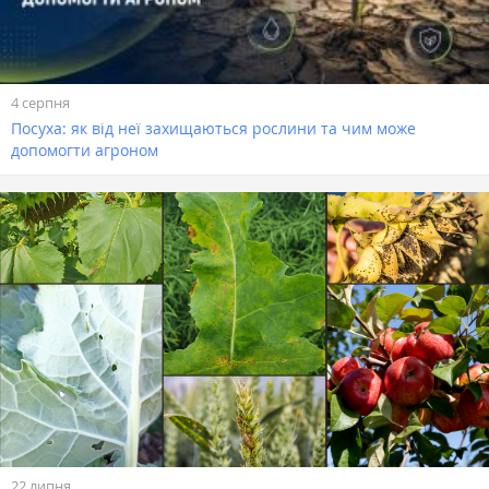
4 серпня
Посуха: як від неї захищаються рослини та чим може
допомогти агроном
22 липня