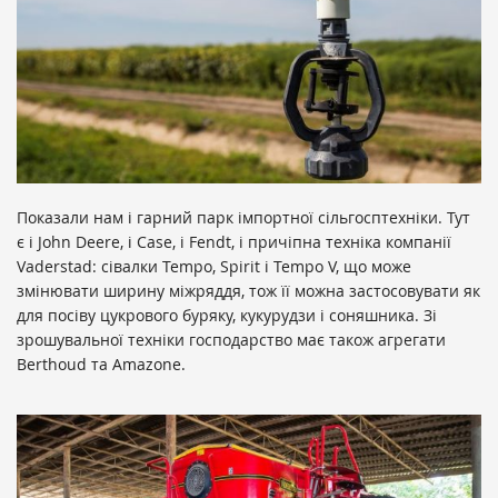
Показали нам і гарний парк імпортної сільгосптехніки. Тут
є і John Deere, і Case, і Fendt, і причіпна техніка компанії
Vaderstad: сівалки Tempo, Spirit і Tempo V, що може
змінювати ширину міжряддя, тож її можна застосовувати як
для посіву цукрового буряку, кукурудзи і соняшника. Зі
зрошувальної техніки господарство має також агрегати
Berthoud та Amazone.