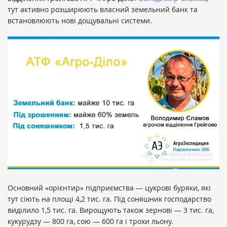
тут активно розширюють власний земельний банк та
встановлюють нові дощувальні системи.
Основний «орієнтир» підприємства ― цукрові буряки, які
тут сіють на площі 4,2 тис. га. Під соняшник господарство
виділило 1,5 тис. га. Вирощують також зернові — 3 тис. га,
кукурудзу — 800 га, сою — 600 га і трохи льону.