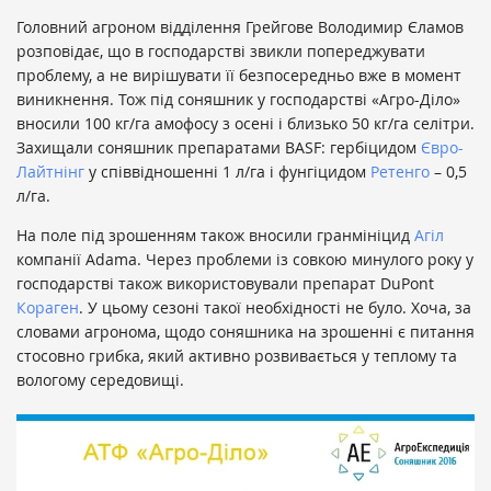
Головний агроном відділення Грейгове Володимир Єламов
розповідає, що в господарстві звикли попереджувати
проблему, а не вирішувати її безпосередньо вже в момент
виникнення. Тож під соняшник у господарстві «Агро-Діло»
вносили 100 кг/га амофосу з осені і близько 50 кг/га селітри.
Захищали соняшник препаратами BASF: гербіцидом
Євро-
Лайтнінг
у співвідношенні 1 л/га і фунгіцидом
Ретенго
– 0,5
л/га.
На поле під зрошенням також вносили гранмініцид
Агіл
компанії Adama. Через проблеми із совкою минулого року у
господарстві також використовували препарат DuPont
Кораген
. У цьому сезоні такої необхідності не було. Хоча, за
словами агронома, щодо соняшника на зрошенні є питання
стосовно грибка, який активно розвивається у теплому та
вологому середовищі.