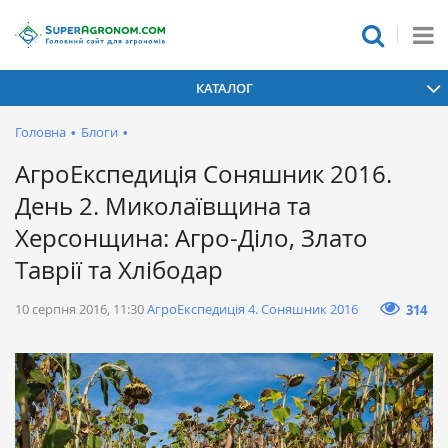
КАТАЛОГ
Головна
•
Блоги
•
АгроЕкспедиція Соняшник 2016.
День 2. Миколаївщина та
Херсонщина: Агро-Діло, Злато
Таврії та Хлібодар
10 серпня 2016, 11:30
АгроЕкспедиція 4. Соняшник 2016
314