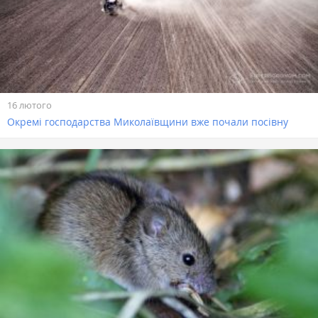
16 лютого
Окремі господарства Миколаївщини вже почали посівну