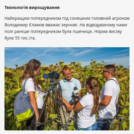
Технологія вирощування
Найкращим попередником під соняшник головний агроном
Володимир Єламов вважає зернові. На відвідуваному нами
полі раніше попередником була пшениця. Норма висіву
була 55 тис./га.