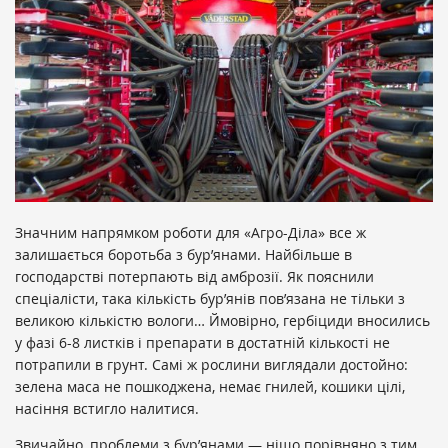
Значним напрямком роботи для «Агро-Діла» все ж
залишається боротьба з бур’янами. Найбільше в
господарстві потерпають від амброзії. Як пояснили
спеціалісти, така кількість бур’янів пов’язана не тільки з
великою кількістю вологи… Ймовірно, гербіциди вносились
у фазі 6-8 листків і препарати в достатній кількості не
потрапили в грунт. Самі ж рослини виглядали достойно:
зелена маса не пошкоджена, немає гнилей, кошики цілі,
насіння встигло налитися.
Звичайно, проблеми з бур’янами — ніщо порівняно з тим,