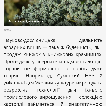
Фото: SuperAgronom.com
Кіноа
Науково-дослідницька діяльність
аграрних вишів — така ж буденність, як і
продаж книжок у книжкових крамницях.
Проте деякі університети підходять до цієї
справи не формально, а навіть дуже
творчо. Наприклад, Сумський НАУ й
унікальні для України культури вирощує та
розробляє технології для їхнього
промислового вирощування, і селекцією
картоплі займається, й енергетичною