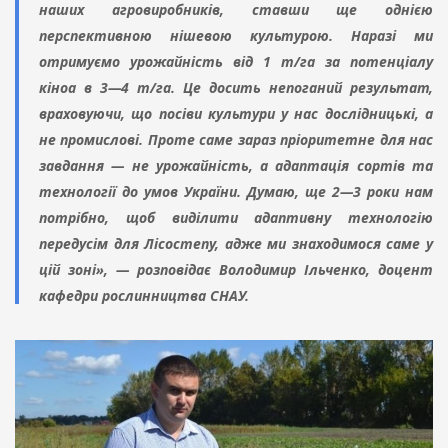
наших агровиробників, ставши ще однією
перспективною нішевою культурою. Наразі ми
отримуємо урожайність від 1 т/га за потенціалу
кіноа в 3—4 т/га. Це досить непоганий результат,
враховуючи, що посіви культури у нас дослідницькі, а
не промислові. Проте саме зараз пріоритетне для нас
завдання — не урожайність, а адаптація сортів та
технології до умов України. Думаю, ще 2—3 роки нам
потрібно, щоб виділити адаптивну технологію
передусім для Лісостепу, адже ми знаходимося саме у
цій зоні», — розповідає Володимир Ільченко, доцент
кафедри рослинництва СНАУ.