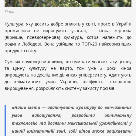
Кіноа
Культура, яку досить добре знають у світі, проте в Україні
промислово не вирощують узагалі, — кіноа, зернова
(вірніше, псевдозернова) культура, котра належить до
родини Лободові. Вона увійшла то ТОП-20 найкорисніших
продуктів світу.
Сумські науковці вирішили, що оминати увагою таку цікаву
та цінну культуру не варто, тож уже 2 роки кіноа
вирощують на дослідних ділянках університету. Адаптують
до кліматичних умов України, шліфують технологію
вирощування, розробляють систему захисту посівів.
«Наша мета — адаптувати культуру до вітчизняних
умов вирощування, розробити оптимальну
технологію та досягти максимальної урожайності у
нашій кліматичній зоні. Тоді кіноа може зацікавити