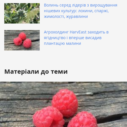
Волинь серед лідерів з вирощування
нішевих культур: лохини, спаржі,
жимолості, журавлини
Агрохолдинг HarvEast заходить в
ягідництво і вперше висадив
плантацію малини
Матеріали до теми