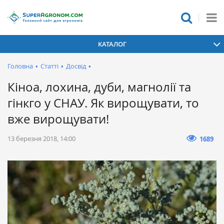
КАТАЛОГ
Головна
•
Статті
•
Досвід
•
Кіноа, лохина, дуби, магнолії та
гінкго у СНАУ. Як вирощувати, то
вже вирощувати!
13 березня 2018, 14:00
1689