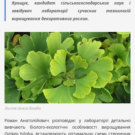
Ярощук, кандидат сільськогосподарських наук і
завідувач лабораторії сучасних технологій
вирощування декоративних рослин.
Листя гінкго білоба
Роман Анатолійович розповідає: у лабораторії детально
вивчають біолого-екологічні особливості вирощування
Ginkgo biloba, встановлюють оптимальну схему створення