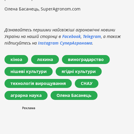
Олена Басанець, SuperAgronom.com
Дізнавайтесь першими найсвіжіші агрономічні новини
України на нашій сторінці в
Facebook
,
Telegram
, а також
підписуйтесь на
Instagram СуперАгронома
.
кіноа
лохина
виноградарство
нішеві культури
ягідні культури
технологія вирощування
СНАУ
аграрна наука
Олена Басанець