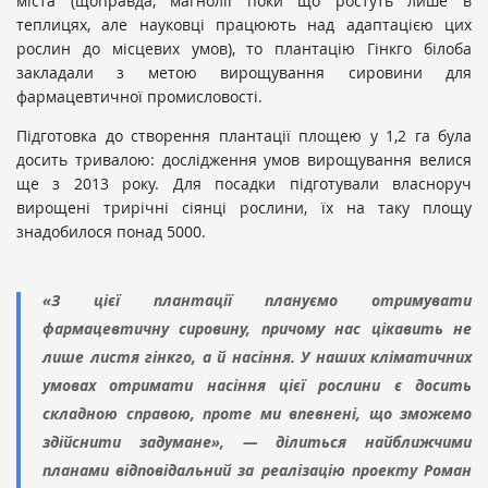
міста (щоправда, магнолії поки що ростуть лише в
теплицях, але науковці працюють над адаптацією цих
рослин до місцевих умов), то плантацію Гінкго білоба
закладали з метою вирощування сировини для
фармацевтичної промисловості.
Підготовка до створення плантації площею у 1,2 га була
досить тривалою: дослідження умов вирощування велися
ще з 2013 року. Для посадки підготували власноруч
вирощені трирічні сіянці рослини, їх на таку площу
знадобилося понад 5000.
«З цієї плантації плануємо отримувати
фармацевтичну сировину, причому нас цікавить не
лише листя гінкго, а й насіння. У наших кліматичних
умовах отримати насіння цієї рослини є досить
складною справою, проте ми впевнені, що зможемо
здійснити задумане», — ділиться найближчими
планами відповідальний за реалізацію проекту Роман