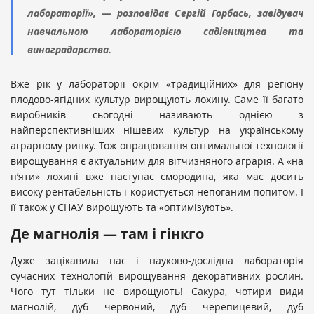
лабораторії», — розповідає Сергій Горбась, завідувач
навчальною лабораторією садівництва та
виноградарства.
Вже рік у лабораторії окрім «традиційних» для регіону
плодово-ягідних культур вирощують лохину. Саме її багато
виробників сьогодні називають однією з
найперспективніших нішевих культур на українському
аграрному ринку. Тож опрацювання оптимальної технології
вирощування є актуальним для вітчизняного аграрія. А «на
п’яти» лохині вже наступає смородина, яка має досить
високу рентабельність і користується непоганим попитом. І
її також у СНАУ вирощують та «оптимізують».
Де магнолія — там і гінкго
Дуже зацікавила нас і науково-дослідна лабораторія
сучасних технологій вирощування декоративних рослин.
Чого тут тільки не вирощують! Сакура, чотири види
магнолій, дуб червоний, дуб черепицевий, дуб