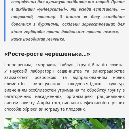
специфічних для культури шкідників та хвороб. Проте
є шкідники «універсальні», які всюди встигають, —
наприклад, попелиці. З іншого ж боку складніше
боротися з бур’янами, оскільки зареєстрованих для
кіноа гербіцидів проти дводольних просто немає», —
каже Володимир Ільченко.
«Росте-росте черешенька…»
І черешенька, і смородина, і яблуні, і груші, й навіть лохина.
У науковій лабораторії садівництва та виноградарства
займаються розробкою та відпрацюванням нових
елементів вирощування плодово-ягідних культур,
вивченням особливостей утримання та обробітку ґрунту в
багаторічних насадженнях, організацією раціональних
систем захисту. А крім того, вивчають ефективність різних
способів обрізки винограду та плодових.