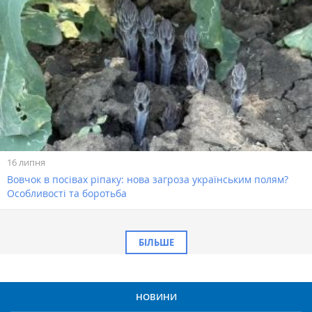
16 липня
Вовчок в посівах ріпаку: нова загроза українським полям?
Особливості та боротьба
БІЛЬШЕ
НОВИНИ