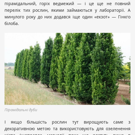
пірамідальний, горіх ведмежий — і це ще не повний
перелік тих рослин, якими займаються у лабораторії. А
минулого року до них додався іще один «екзот» — Гінкго
білоба.
Пірамідальні дуби
І якщо більшість рослин тут вирощують саме з
декоративною метою та використовують для озеленення