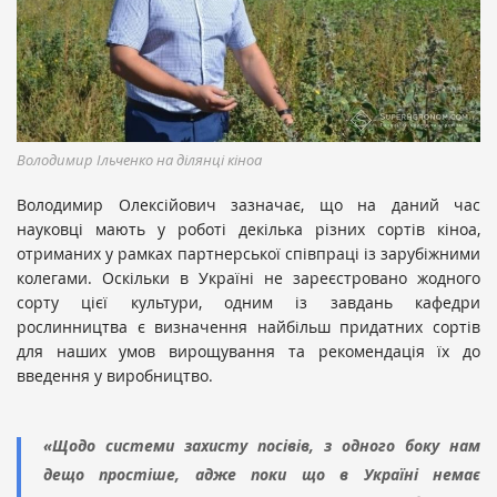
Володимир Ільченко на ділянці кіноа
Володимир Олексійович зазначає, що на даний час
науковці мають у роботі декілька різних сортів кіноа,
отриманих у рамках партнерської співпраці із зарубіжними
колегами. Оскільки в Україні не зареєстровано жодного
сорту цієї культури, одним із завдань кафедри
рослинництва є визначення найбільш придатних сортів
для наших умов вирощування та рекомендація їх до
введення у виробництво.
«Щодо системи захисту посівів, з одного боку нам
дещо простіше, адже поки що в Україні немає