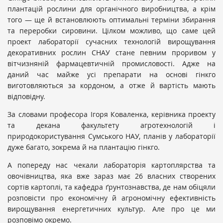
плантацій рослини для органічного виробництва, а крім
того — ще й встановлюють оптимальні терміни збирання
та переробки сировини. Цілком можливо, що саме цей
проект лабораторії сучасних технологій вирощування
декоративних рослин СНАУ стане певним проривом у
вітчизняній фармацевтичній промисловості. Адже на
даний час майже усі препарати на основі гінкго
виготовляються за кордоном, а отже й вартість мають
відповідну.
За словами професора Ігоря Коваленка, керівника проекту
та декана факультету агротехнологій і
природокористування Сумського НАУ, планів у лабораторії
дуже багато, зокрема й на плантацію гінкго.
А попереду нас чекали лабораторія картоплярства та
овочівництва, яка вже зараз має 26 власних створених
сортів картоплі, та кафедра ґрунтознавства, де нам обіцяли
розповісти про економічну й агрономічну ефективність
вирощування енергетичних культур. Але про це ми
розповімо окремо.