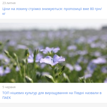
23 липня
Ціни на лохину стрімко знижуються: пропозиції вже 80 грн/
кг
5 червня
ТОП нішевих культур для вирощування на Півдні назвали в
ПАЕК