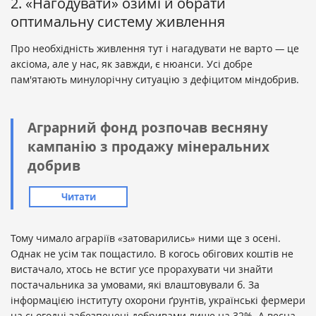
2. «Нагодувати» озимі й обрати
оптимальну систему живлення
Про необхідність живлення тут і нагадувати не варто
—
це
аксіома, але у нас, як завжди, є нюанси. Усі добре
пам'ятають минулорічну ситуацію з дефіцитом міндобрив.
Аграрний фонд розпочав весняну
кампанію з продажу мінеральних
добрив
Читати
Тому чимало аграріїв
«
затоварились
»
ними ще з осені.
Однак не усім так пощастило. В когось обігових коштів не
вистачало, хтось не встиг усе прорахувати чи знайти
постачальника за умовами, які влаштовували б. За
інформацією інституту охорони ґрунтів, українські фермери
на сьогодні забезпечені добривами лише на 32%. А весна