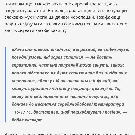
показали, що в межах виявлених ареалів запас цього
шкідника достатній. На жаль, зростає щільність популяцій
злакових мух і клопа шкідливої черепашки. Тож фахівці
радять слідкувати за своїми озимими посівами і виважено
застосовувати засоби захисту.
«Хоча для такого шкідника, наприклад, як хлібні жуки,
погодні умови, які зараз склалися, — не досить
сприятливі. Частина популяції може гинути. Також
волога підстилка не дуже сприятлива для шкідливих
черепашок, адже у ній розвиваються інфекції, які
можуть уражати частину популяції цих жуків. Та,
знову ж таки, навіть тієї частина популяції, яка
доживе до настання середньодобової температури
+15-17 °С, достатньо, щоб пошкоджувати посіви», —
додає експерт.
Варто також врахувати, що постійний моніторинг посівного