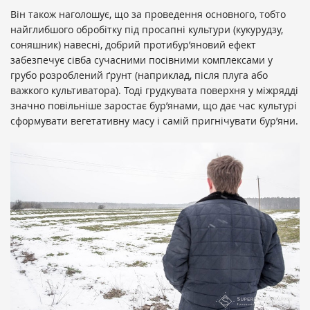
Він також наголошує, що за проведення основного, тобто
найглибшого обробітку під просапні культури (кукурудзу,
соняшник) навесні, добрий протибур’яновий ефект
забезпечує сівба сучасними посівними комплексами у
грубо розроблений ґрунт (наприклад, після плуга або
важкого культиватора). Тоді грудкувата поверхня у міжрядді
значно повільніше заростає бур’янами, що дає час культурі
сформувати вегетативну масу і самій пригнічувати бур’яни.