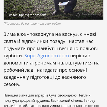
Фото: SuperAgronom.com
Підготовка до весняно-польових робіт
Зима вже «повернула на весну», січневі
свята й відпочинки позаду і настав час
подумати про майбутні весняно-польові
турботи.
SuperAgronom.com
вирішив
допомогти агрономам налаштуватися на
робочий лад і нагадати про основні
завдання у підготовці до весняного
сезону.
Нинішня зима для аграріїв була своєрідною. Теплий,
подекуди дощовий грудень. Засніжений січень. І знову
теплий лютий. Такі погодні умови та відповідні тенденції