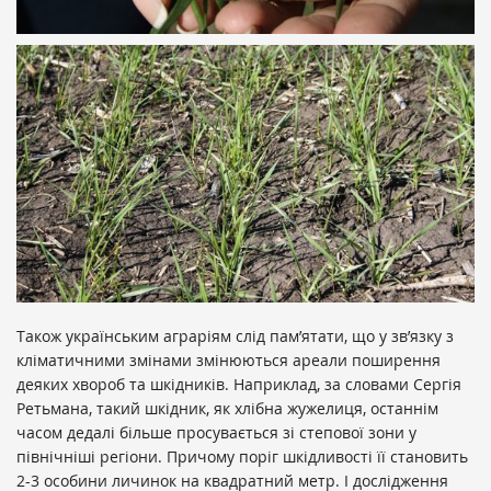
Також українським аграріям слід пам’ятати, що у зв’язку з
кліматичними змінами змінюються ареали поширення
деяких хвороб та шкідників. Наприклад, за словами Сергія
Ретьмана, такий шкідник, як хлібна жужелиця, останнім
часом дедалі більше просувається зі степової зони у
північніші регіони. Причому поріг шкідливості її становить
2-3 особини личинок на квадратний метр. І дослідження