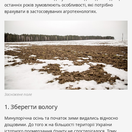
останніх років зумовлюють особливості, які потрібно
врахувати в застосовуваних агротехнологіях.
Засніжене поле
1. Зберегти вологу
Минулорічна осінь та початок зими видались відносно
дощовими. До того ж на більшості території України
істотного промерзання ґрунту не спостерігалося. Тому