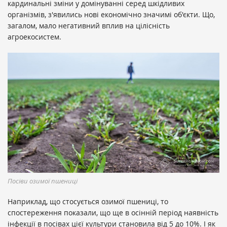
кардинальні зміни у домінуванні серед шкідливих
організмів, з'явились нові економічно значимі об'єкти. Що,
загалом, мало негативний вплив на цілісність
агроекосистем.
Посіви озимої пшениці
Наприклад, що стосується озимої пшениці, то
спостереження показали, що ще в осінній період наявність
інфекції в посівах цієї культури становила від 5 до 10%. І як