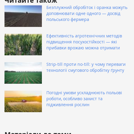
Читайте також
Безплужний обробіток і оранка можуть
доповнювати одне одного — досвід
польського фермера
Ефективність агротехнічних методів
підвищення посухостійкості — які
прибавки врожаю можна отримати
Strip-till проти no-till: у чому переваги
технології смугового обробітку ґрунту
Погодні умови ускладнюють польові
роботи, особливо захист та
підживлення рослин