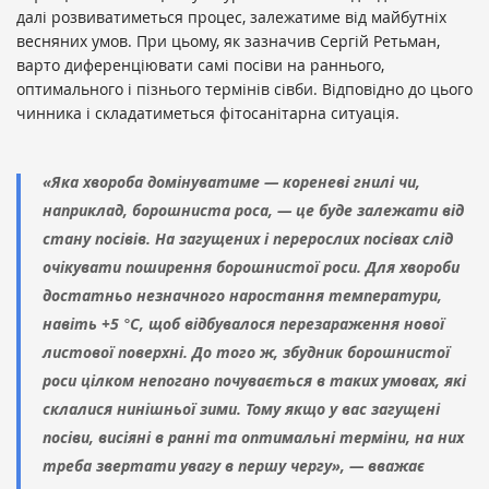
далі розвиватиметься процес, залежатиме від майбутніх
весняних умов. При цьому, як зазначив Сергій Ретьман,
варто диференціювати самі посіви на раннього,
оптимального і пізнього термінів сівби. Відповідно до цього
чинника і складатиметься фітосанітарна ситуація.
«Яка хвороба домінуватиме — кореневі гнилі чи,
наприклад, борошниста роса, — це буде залежати від
стану посівів. На загущених і перерослих посівах слід
очікувати поширення борошнистої роси. Для хвороби
достатньо незначного наростання температури,
навіть +5 °С, щоб відбувалося перезараження нової
листової поверхні. До того ж, збудник борошнистої
роси цілком непогано почувається в таких умовах, які
склалися нинішньої зими. Тому якщо у вас загущені
посіви, висіяні в ранні та оптимальні терміни, на них
треба звертати увагу в першу чергу», — вважає