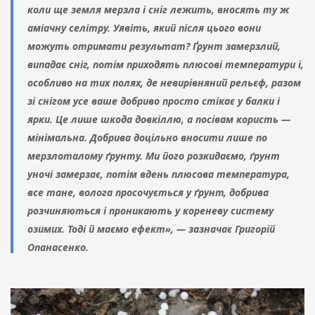
коли ще земля мерзла і сніг лежить, вносять ту ж
аміачну селітру. Уявіть, який після цього вони
можуть отримати результат? Ґрунт замерзлий,
випадає сніг, потім приходять плюсові температури і,
особливо на тих полях, де невирівняний рельєф, разом
зі снігом усе ваше добриво просто стікає у балки і
ярки. Це лише шкода довкіллю, а посівам користь —
мінімальна. Добрива доцільно вносити лише по
мерзлоталому ґрунту. Ми його розкидаємо, ґрунт
уночі замерзає, потім вдень плюсова температура,
все тане, волога просочується у ґрунт, добрива
розчиняються і проникають у кореневу систему
озимих. Тоді й маємо ефект», — зазначає Григорій
Опанасенко.