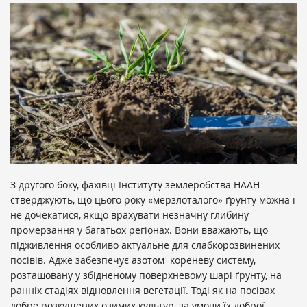
З другого боку, фахівці Інституту землеробства НААН
стверджують, що цього року «мерзлоталого» ґрунту можна і
не дочекатися, якщо врахувати незначну глибину
промерзання у багатьох регіонах. Вони вважають, що
підживлення особливо актуальне для слабкорозвинених
посівів. Адже забезпечує азотом кореневу систему,
розташовану у збідненому поверхневому шарі ґрунту, на
ранніх стадіях відновлення вегетації. Тоді як на посівах
добре розкущених озимих культур, за умови їх доброї