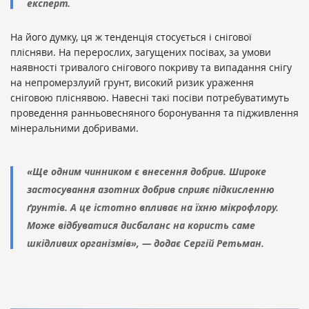
експерт.
На його думку, ця ж тенденція стосується і снігової
плісняви. На перерослих, загущених посівах, за умови
наявності тривалого снігового покриву та випадання снігу
на непромерзлуий грунт, високий ризик ураження
сніговою пліснявою. Навесні такі посіви потребуватимуть
проведення ранньовесняного боронування та підживлення
мінеральними добривами.
«Ще одним чинником є внесення добрив. Широке
застосування азотних добрив сприяє підкисленню
ґрунтів. А це істотно впливає на їхню мікрофлору.
Може відбуватися дисбаланс на користь саме
шкідливих організмів», — додає Сергій Ретьман.