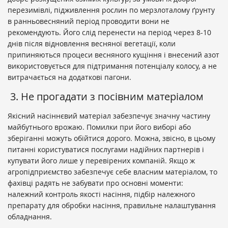
перезимівлі, підживлення рослин по мерзлоталому ґрунту
в ранньовесняний період проводити вони не
рекомендують. Його слід перенести на період через 8-10
днів після відновлення весняної вегетації, коли
припиняються процеси весняного кущіння і внесений азот
використовується для підтримання потенціалу колосу, а не
витрачається на додаткові пагони.
3. Не прогадати з посівним матеріалом
Якісний насіннєвий матеріал забезпечує значну частину
майбутнього врожаю. Помилки при його виборі або
зберіганні можуть обійтися дорого. Можна, звісно, в цьому
питанні користуватися послугами надійних партнерів і
купувати його лише у перевірених компаній. Якщо ж
агропідприємство забезпечує себе власним матеріалом, то
фахівці радять не забувати про основні моменти:
належний контроль якості насіння, підбір належного
препарату для обробки насіння, правильне налаштування
обладнання.