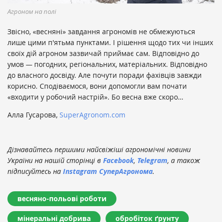
Агроном на полі
Звісно, «весняні» завдання агрономів не обмежуються
лише цими п'ятьма пунктами. І рішення щодо тих чи інших
своїх дій агроном зазвичай приймає сам. Відповідно до
умов
—
погодних, регіональних, матеріальних. Відповідно
до власного досвіду. Але почути поради фахівців завжди
корисно. Сподіваємося, вони допомогли вам почати
«входити у робочий настрій». Бо весна вже скоро…
Алла Гусарова,
SuperAgronom.com
Дізнавайтесь першими найсвіжіші агрономічні новини
України на нашій сторінці в
Facebook
,
Telegram
, а також
підписуйтесь на
Instagram СуперАгронома
.
весняно-польові роботи
мінеральні добрива
обробіток ґрунту