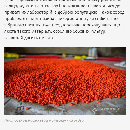
заощаджувати на аналізах і по можливості звертатися до
приватних лабораторій із доброю репутацією. Також серед
проблем експерт називає використання для сівби пізно
зібраного насіння. Вже неодноразово переконувався, що
якість такого матеріалу, особливо бобових культур,
зазвичай досить низька.
Протруєний насіннєвий матеріал кукурудзи