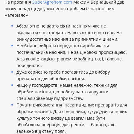
На прохання
SuperAgronom.com
Максим Бернацький дав
низку порад щодо уникнення проблем із насіннєвим
матеріалом:
Абсолютно не варто сіяти насінням, яке не
вкладається в стандарт. Навіть якщо воно своє. На
ринку достатньо насіння за прийнятним цінами.
Необхідно вибрати порядного виробника чи
постачальника насіння. Не за ціновою пропозицією.
А за кваліфікацією, рівнем виробництва, і, головне,
порядністю.
Дуже серйозно треба поставитись до вибору
препаратів для обробки насіння.
Якщо у господарстві немає належної техніки для
обробки насіння, цю роботу варто доручити
спеціалізованому підприємству.
Почати використання інсектицидних препаратів для
обробки насіння. Для соняшника, кукурудзи та інших
культур точного висіву це взагалі має бути
обов’язкова операція, для решти — бажана, але
залежно від стану поля.