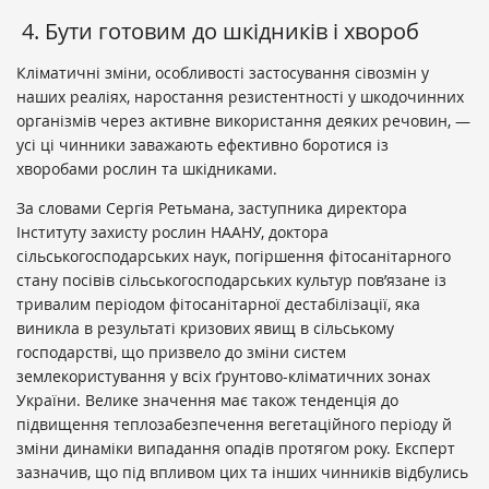
4. Бути готовим до шкідників і хвороб
Кліматичні зміни, особливості застосування сівозмін у
наших реаліях, наростання резистентності у шкодочинних
організмів через активне використання деяких речовин, —
усі ці чинники заважають ефективно боротися із
хворобами рослин та шкідниками.
За словами Сергія Ретьмана, заступника директора
Інституту захисту рослин НААНУ, доктора
сільськогосподарських наук, погіршення фітосанітарного
стану посівів сільськогосподарських культур пов’язане із
тривалим періодом фітосанітарної дестабілізації, яка
виникла в результаті кризових явищ в сільському
господарстві, що призвело до зміни систем
землекористування у всіх ґрунтово-кліматичних зонах
України. Велике значення має також тенденція до
підвищення теплозабезпечення вегетаційного періоду й
зміни динаміки випадання опадів протягом року. Експерт
зазначив, що під впливом цих та інших чинників відбулись