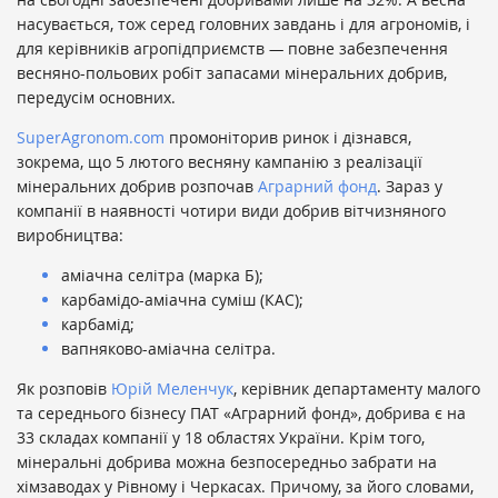
насувається, тож серед головних завдань і для агрономів, і
для керівників агропідприємств
—
повне забезпечення
весняно-польових робіт запасами мінеральних добрив,
передусім основних.
SuperAgronom.com
промоніторив ринок і дізнався,
зокрема, що 5 лютого весняну кампанію з реалізації
мінеральних добрив розпочав
Аграрний фонд
. Зараз у
компанії в наявності чотири види добрив вітчизняного
виробництва:
аміачна селітра (марка Б);
карбамідо-аміачна суміш (КАС);
карбамід;
вапняково-аміачна селітра.
Як розповів
Юрій Меленчук
, керівник департаменту малого
та середнього бізнесу ПАТ «Аграрний фонд», добрива є на
33 складах компанії у 18 областях України. Крім того,
мінеральні добрива можна безпосередньо забрати на
хімзаводах у Рівному і Черкасах. Причому, за його словами,