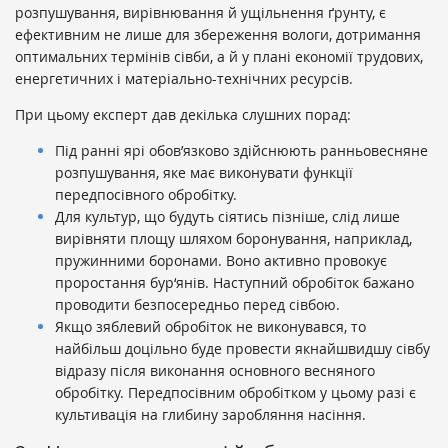
розпушування, вирівнювання й ущільнення ґрунту, є
ефективним не лише для збереження вологи, дотримання
оптимальних термінів сівби, а й у плані економії трудових,
енергетичних і матеріально-технічних ресурсів.
При цьому експерт дав декілька слушних порад:
Під ранні ярі обов’язково здійснюють ранньовесняне
розпушування, яке має виконувати функції
передпосівного обробітку.
Для культур, що будуть сіятись пізніше, слід лише
вирівняти площу шляхом боронування, наприклад,
пружинними боронами. Воно активно провокує
проростання бур‘янів. Наступний обробіток бажано
проводити безпосередньо перед сівбою.
Якщо зяблевий обробіток не виконувався, то
найбільш доцільно буде провести якнайшвидшу сівбу
відразу після виконання основного весняного
обробітку. Передпосівним обробітком у цьому разі є
культивація на глибину заробляння насіння.