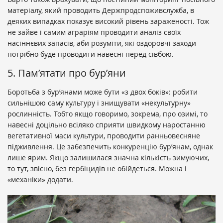
матеріалу, який проводить Держпродспоживслужба, в
деяких випадках показує високий рівень зараженості. Тож
не зайве і самим аграріям проводити аналіз своїх
насіннєвих запасів, аби розуміти, які оздоровчі заходи
потрібно буде проводити навесні перед сівбою.
5. Пам’ятати про бур’яни
Боротьба з бур’янами може бути «з двох боків»: робити
сильнішою саму культуру і знищувати «некультурну»
рослинність. Тобто якщо говоримо, зокрема, про озимі, то
навесні доцільно всіляко сприяти швидкому наростанню
вегетативної маси культури, проводити ранньовесняне
підживлення. Це забезпечить конкуренцію бур’янам, однак
лише ярим. Якщо залишилася значна кількість зимуючих,
то тут, звісно, без гербіцидів не обійдеться. Можна і
«механіки» додати.