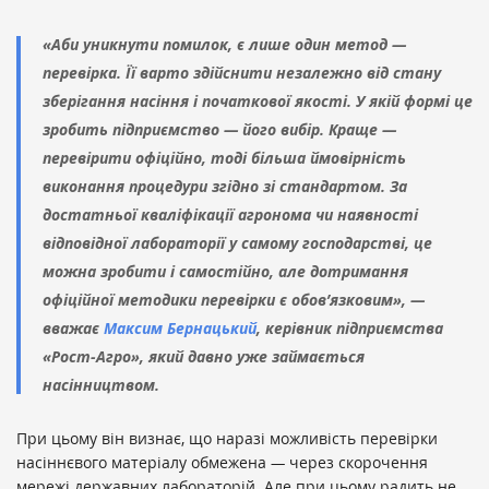
«Аби уникнути помилок, є лише один метод —
перевірка. Її варто здійснити незалежно від стану
зберігання насіння і початкової якості. У якій формі це
зробить підприємство — його вибір. Краще —
перевірити офіційно, тоді більша ймовірність
виконання процедури згідно зі стандартом. За
достатньої кваліфікації агронома чи наявності
відповідної лабораторії у самому господарстві, це
можна зробити і самостійно, але дотримання
офіційної методики перевірки є обов’язковим», —
вважає
Максим Бернацький
, керівник підприємства
«Рост-Агро», який давно уже займається
насінництвом.
При цьому він визнає, що наразі можливість перевірки
насіннєвого матеріалу обмежена
—
через скорочення
мережі державних лабораторій. Але при цьому радить не