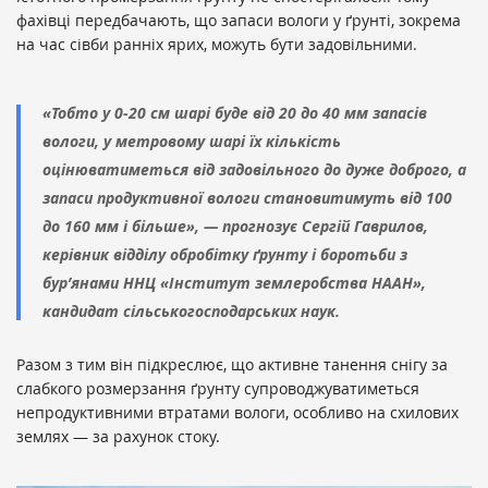
фахівці передбачають, що запаси вологи у ґрунті, зокрема
на час сівби ранніх ярих, можуть бути задовільними.
«Тобто у 0-20 см шарі буде від 20 до 40 мм запасів
вологи, у метровому шарі їх кількість
оцінюватиметься від задовільного до дуже доброго, а
запаси продуктивної вологи становитимуть від 100
до 160 мм і більше», — прогнозує Сергій Гаврилов,
керівник відділу обробітку ґрунту і боротьби з
бур’янами ННЦ «Інститут землеробства НААН»,
кандидат сільськогосподарських наук.
Разом з тим він підкреслює, що активне танення снігу за
слабкого розмерзання ґрунту супроводжуватиметься
непродуктивними втратами вологи, особливо на схилових
землях — за рахунок стоку.