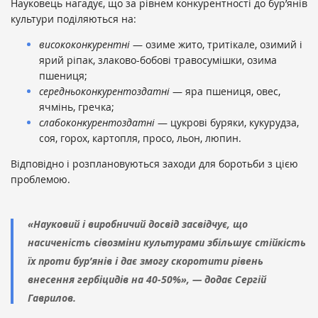
Науковець нагадує, що за рівнем конкурентності до бур’янів
культури поділяються на:
висококонкурентні
— озиме жито, тритікале, озимий і
ярий ріпак, злаково-бобові травосумішки, озима
пшениця;
середньоконкурентоздатні
— яра пшениця, овес,
ячмінь, гречка;
слабоконкурентоздатні
— цукрові буряки, кукурудза,
соя, горох, картопля, просо, льон, люпин.
Відповідно і розплановуються заходи для боротьби з цією
проблемою.
«Науковий і виробничий досвід засвідчує, що
насиченість сівозміни культурами збільшує стійкість
їх проти бур’янів і дає змогу скоротити рівень
внесення гербіцидів на 40-50%», — додає Сергій
Гаврилов.