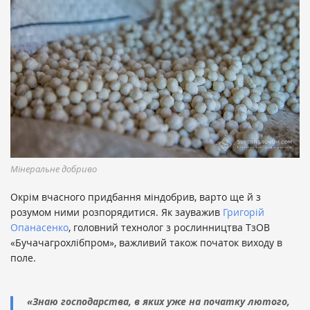
Мінеральне добриво
Окрім вчасного придбання міндобрив, варто ще й з
розумом ними розпорядитися. Як зауважив
Григорій
Опанасенко
, головний технолог з рослинництва ТзОВ
«Бучачагрохлібпром», важливий також початок виходу в
поле.
«Знаю господарства, в яких уже на початку лютого,