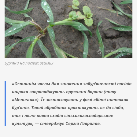
Бур'яни на посівах озимих
«Останнім часом для зниження забур’яненості посівів
широко запроваджують пружинні борони (типу
«Метелик»). Їх застосовують у фазі «білої ниточки»
бур’янів. Такий обробіток практикують як до сівби,
так і після появи сходів сільськогосподарських
культур», — стверджує Сергій Гаврилов.