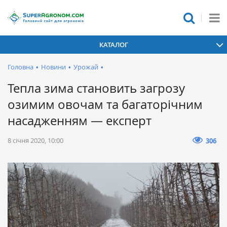
КАТАЛОГ
Головна
•
Новини
•
Урожай
•
Тепла зима становить загрозу
озимим овочам та багаторічним
насадженням — експерт
8 січня 2020, 10:00
306