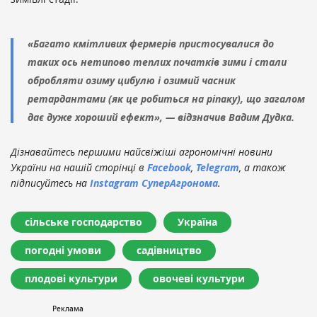
«Багато кмітливих фермерів пристосувалися до
таких ось нетипово теплих початків зими і стали
обробляти озиму цибулю і озимий часник
ретардантами (як це робиться на ріпаку), що загалом
дає дуже хороший ефект», — відзначив Вадим Дудка.
Дізнавайтесь першими найсвіжіші агрономічні новини
України на нашій сторінці в
Facebook
,
Telegram
, а також
підписуйтесь на
Instagram СуперАгронома
.
сільське господарство
Україна
погодні умови
садівництво
плодові культури
овочеві культури