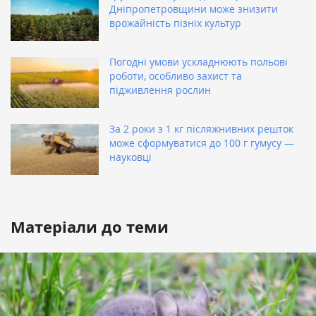
Дніпропетровщини може знизити
врожайність пізніх культур
Погодні умови ускладнюють польові
роботи, особливо захист та
підживлення рослин
За 2 роки з 1 кг післяжнивних решток
може сформуватися до 100 г гумусу —
науковці
Матеріали до теми