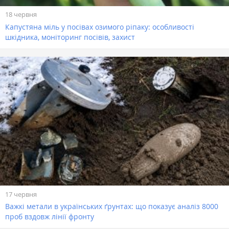
18 червня
Капустяна міль у посівах озимого ріпаку: особливості
шкідника, моніторинг посівів, захист
17 червня
Важкі метали в українських ґрунтах: що показує аналіз 8000
проб вздовж лінії фронту