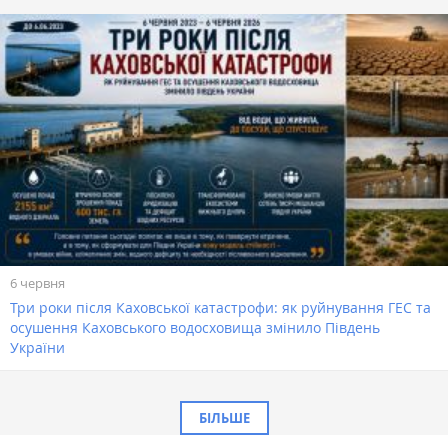
6 червня
Три роки після Каховської катастрофи: як руйнування ГЕС та
осушення Каховського водосховища змінило Південь
України
БІЛЬШЕ