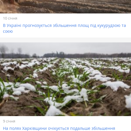
10 січня
В Україні прогнозується збільшення площ під кукурудзою та
соєю
9 січня
На полях Харківщини очікується подальше збільшення