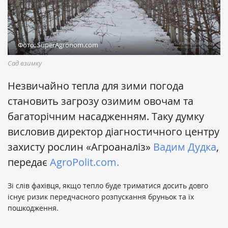
Фото: SuperAgronom.com
Сад взимку
Незвичайно тепла для зими погода
становить загрозу озимим овочам та
багаторічним насадженням. Таку думку
висловив директор діагностичного центру
захисту рослин «Агроаналіз»
Вадим Дудка
,
передає
AgroPolit.com.
Зі слів фахівця, якщо тепло буде триматися досить довго
існує ризик передчасного розпускання бруньок та їх
пошкодження.