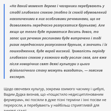
«На даний момент дерева і чагарники перебувають у
стадії глибокого спокою (тобто їх спокій обумовлений
накопиченими в них особливими речовинами, що не
дозволяють передчасно розпускатися брунькам). Але
якщо це тепло буде триматися досить довго, то
запас цих речовин рослинами буде витрачено і тоді
ризик передчасного розпускання бруньок, а значить і їх
пошкодження, буде вкрай високий. Тривалість періоду
глибокого спокою у кожного виду рослин своя, але вже
після новорічних свят деякі культури з цього
фізіологічного стану можуть виходити», — пояснив
експерт.
Щодо овочевих культур, зокрема озимого часнику і цибулі,
Вадим Дудка визнав, що «пощастило недисциплінованим
фермерам», які посіяли в дуже пізні терміни і їхні посіви не
переросли, а перебувають у найбільш сприятливій для
зимівлі стадії.