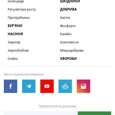
Інсекциди
ШКІДНИКИ
Регулятори росту
ДОБРИВА
Протруйники
Азотні
БУР’ЯНИ
Фосфорні
НАСІННЯ
Калійні
Зернові
Комплексні
Зернобобові
Мікродобрива
Олійні
ХВОРОБИ
Ми в соціальних мережах
Підписатися на розсилку