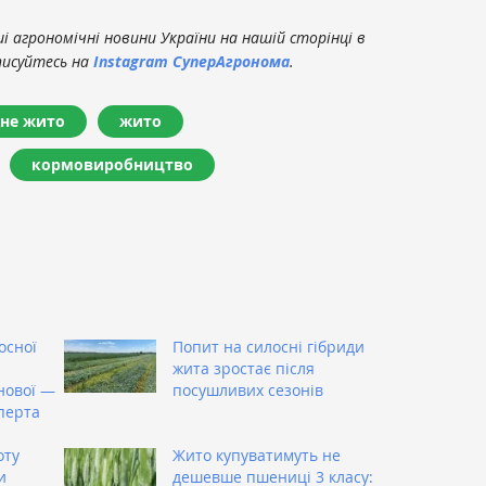
 агрономічні новини України на нашій сторінці в
писуйтесь на
Instagram СуперАгронома
.
дне жито
жито
кормовиробництво
осної
Попит на силосні гібриди
жита зростає після
нової —
посушливих сезонів
перта
оту
Жито купуватимуть не
и
дешевше пшениці 3 класу: