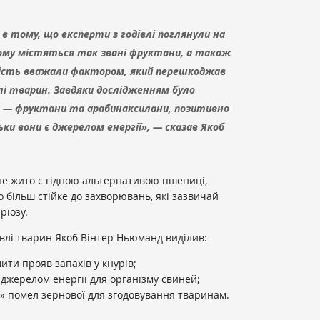
 в тому, що експерти з годівлі поглянули на
ньому містяться так звані фруктани, а також
вність вважали фактором, який перешкоджав
лі тварин. Завдяки дослідженням було
и — фруктани та арабинаксилани, позитивно
ки вони є джерелом енергії», — сказав Якоб
не жито є гідною альтернативою пшениці,
но більш стійке до захворювань, які зазвичай
ріозу.
івлі тварин Якоб Вінтер Ньюманд виділив:
ти прояв запахів у кнурів;
джерелом енергії для організму свиней;
» помел зернової для згодовування тваринам.