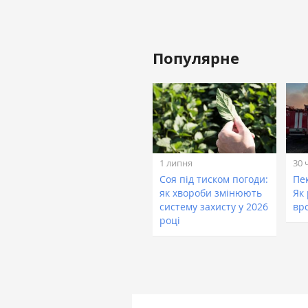
Популярне
1 липня
30 
Соя під тиском погоди:
Пе
як хвороби змінюють
Як
систему захисту у 2026
вр
році