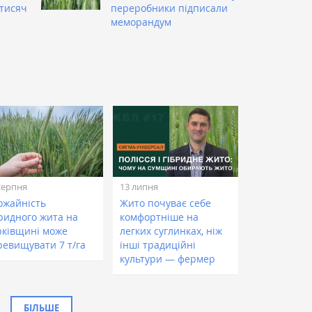
тисяч
переробники підписали
меморандум
серпня
13 липня
ожайність
Жито почуває себе
бридного жита на
комфортніше на
рківщині може
легких суглинках, ніж
ревищувати 7 т/га
інші традиційні
культури — фермер
БІЛЬШЕ