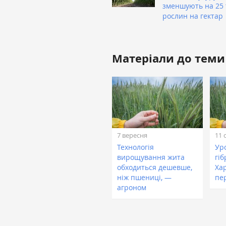
зменшують на 25 
рослин на гектар
Матеріали до теми
7 вересня
11 
Технологія
Ур
вирощування жита
гі
обходиться дешевше,
Ха
ніж пшениці, —
пе
агроном