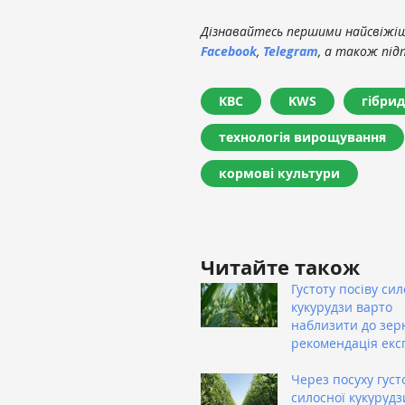
Дізнавайтесь першими найсвіжіші
Facebook
,
Telegram
, а також під
КВС
KWS
гібри
технологія вирощування
кормові культури
Читайте також
Густоту посіву сил
кукурудзи варто
наблизити до зер
рекомендація екс
Через посуху густ
силосної кукурудз