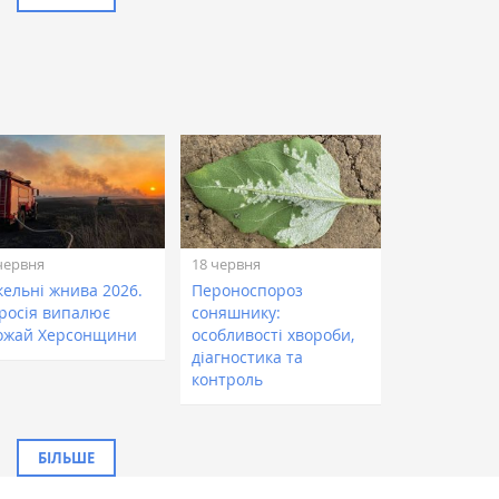
червня
18 червня
кельні жнива 2026.
Пероноспороз
 росія випалює
соняшнику:
ожай Херсонщини
особливості хвороби,
діагностика та
контроль
БІЛЬШЕ