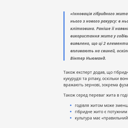
«Інновація гібридного жита
нього з нового ракурсу: в 
клітковина. Раніше її ная
використання жита у годів
виявлено, що ці 2 елемент
впливають на свиней, оскіль
Вінтер Ньюманд.
Також експерт додав, що гібрид
кукурудзі та ріпаку, оскільки во
вражають зернові, зокрема фуза
Також серед переваг жита в год
годівля житом може зменши
гібридне жито є потужним 
культура має «правильний