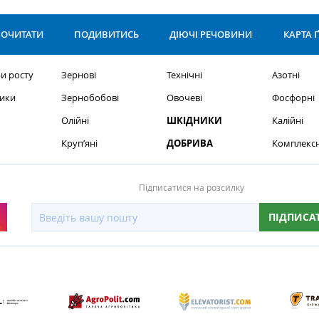
ОЧИТАТИ
ПОДИВИТИСЬ
ДІЮЧІ РЕЧОВИНИ
КАРТА 
и росту
Зернові
Технічні
Азотні
ики
Зернобобові
Овочеві
Фосфорні
Олійні
ШКІДНИКИ
Калійні
Круп’яні
ДОБРИВА
Комплексн
Підписатися на розсилку
ПІДПИСА