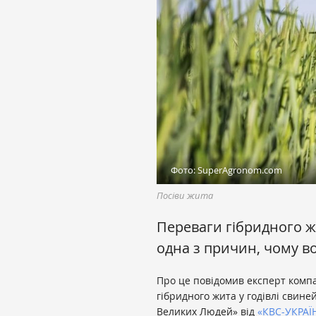
Фото: SuperAgronom.com
Посіви жита
Переваги гібридного жи
одна з причин, чому во
Про це повідомив експерт компа
гібридного жита у годівлі свин
Великих Людей» від
«КВС-УКРАЇ