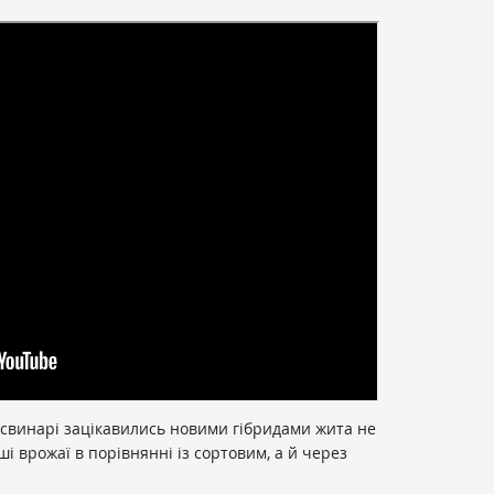
і свинарі зацікавились новими гібридами жита не
ші врожаї в порівнянні із сортовим, а й через