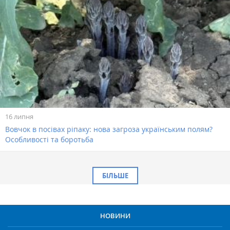
16 липня
Вовчок в посівах ріпаку: нова загроза українським полям?
Особливості та боротьба
БІЛЬШЕ
НОВИНИ