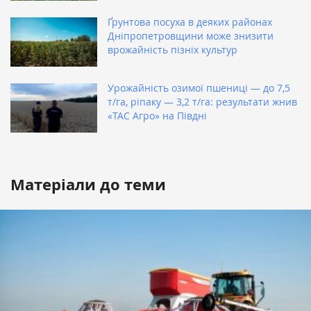
Ґрунтова посуха в деяких районах
Дніпропетровщини може знизити
врожайність пізніх культур
Урожайність озимої пшениці — до 7,5
т/га, ріпаку — 3,2 т/га: результати жнив
«ТАС Агро» на Півдні
Матеріали до теми