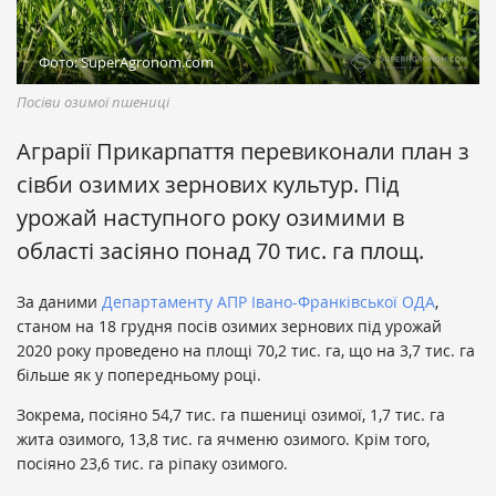
Фото: SuperAgronom.com
Посіви озимої пшениці
Аграрії Прикарпаття перевиконали план з
сівби озимих зернових культур. Під
урожай наступного року озимими в
області засіяно понад 70 тис. га площ.
За даними
Департаменту АПР Івано-Франківської ОДА
,
станом на 18 грудня посів озимих зернових під урожай
2020 року проведено на площі 70,2 тис. га, що на 3,7 тис. га
більше як у попередньому році.
Зокрема, посіяно 54,7 тис. га пшениці озимої, 1,7 тис. га
жита озимого, 13,8 тис. га ячменю озимого. Крім того,
посіяно 23,6 тис. га ріпаку озимого.