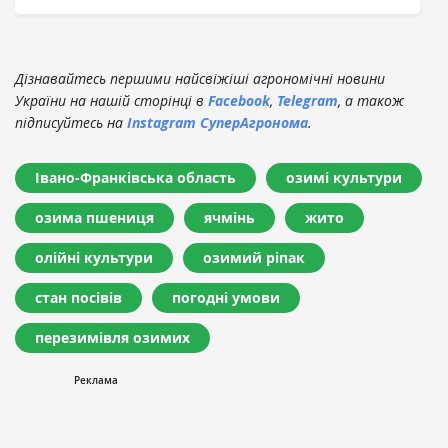
Дізнавайтесь першими найсвіжіші агрономічні новини
України на нашій сторінці в
Facebook
,
Telegram
, а також
підписуйтесь на
Instagram СуперАгронома
.
Івано-Франківська область
озимі культури
озима пшениця
ячмінь
жито
олійні культури
озимий ріпак
стан посівів
погодні умови
перезимівля озимих