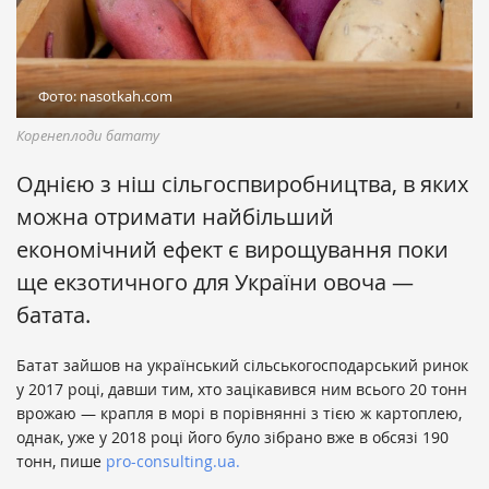
Фото: nasotkah.com
Коренеплоди батату
Однією з ніш сільгоспвиробництва, в яких
можна отримати найбільший
економічний ефект є вирощування поки
ще екзотичного для України овоча —
батата.
Батат зайшов на український сільськогосподарський ринок
у 2017 році, давши тим, хто зацікавився ним всього 20 тонн
врожаю — крапля в морі в порівнянні з тією ж картоплею,
однак, уже у 2018 році його було зібрано вже в обсязі 190
тонн, пише
pro-consulting.ua.