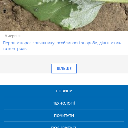
18 червня
Пероноспороз соняшнику: особливості хвороби, діагностика
та контроль
БІЛЬШЕ
НОВИНИ
ТЕХНОЛОГІЇ
ПОЧИТАТИ
ПОДИВИТИСЬ