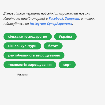
Дізнавайтесь першими найсвіжіші агрономічні новини
України на нашій сторінці в
Facebook
,
Telegram
, а також
підписуйтесь на
Instagram СуперАгронома
.
сільське господарство
Україна
нішеві культури
батат
рентабельність вирощування
технологія вирощування
сорт