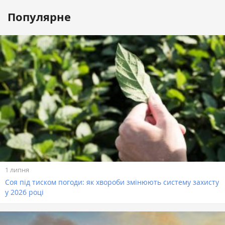
Популярне
1 липня
Соя під тиском погоди: як хвороби змінюють систему захисту
у 2026 році