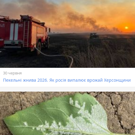
30 червня
Пекельні жнива 2026. Як росія випалює врожай Херсонщини