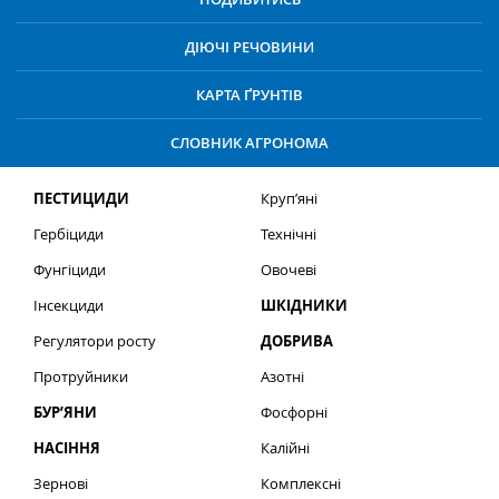
ДІЮЧІ РЕЧОВИНИ
КАРТА ҐРУНТІВ
СЛОВНИК АГРОНОМА
ПЕСТИЦИДИ
Круп’яні
Гербіциди
Технічні
Фунгіциди
Овочеві
Інсекциди
ШКІДНИКИ
Регулятори росту
ДОБРИВА
Протруйники
Азотні
БУР’ЯНИ
Фосфорні
НАСІННЯ
Калійні
Зернові
Комплексні