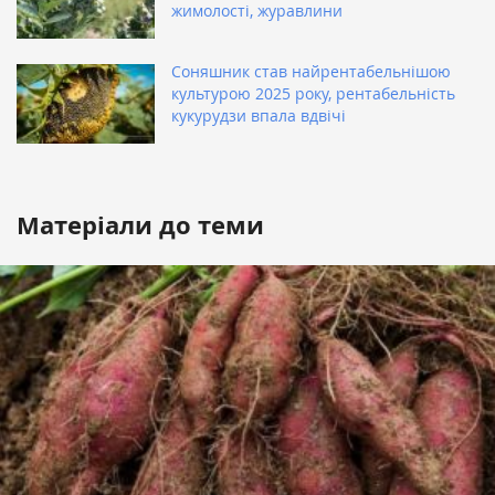
жимолості, журавлини
Соняшник став найрентабельнішою
культурою 2025 року, рентабельність
кукурудзи впала вдвічі
Матеріали до теми