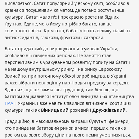
Виявляється, батат популярний у всьому світі, особливо в
країнах з посушливим кліматом, де погано ростуть інші
культури. Батат мало п'є і прекрасно росте на бідних
ґрунтах. Єдине, чого йому потрібно багато, так це
сонячного світла. Крім того, бабат містить велику кількість
антиоксидантів, глюкози, фруктози і сахарози.
Батат придатний до вирощування в умовах України,
особливо в її південних регіонах. Це заняття стає
перспективним з урахуванням розвитку попиту на батат і
на нашому внутрішньому ринку, і на ринку Євросоюзу.
Звичайно, при поточному обсязі виробництва, в Україні
важко зібрати повноцінну партію для продажу за кордон.
Здається, що це тимчасові труднощі, тим більше, що
бататом зацікавився Інститут овочівництва і баштанництва
НААН
України, і вже навіть з'явилися вітчизняні сорти цієї
культури, такі як
Вінницький
рожевий і
Дружківський
.
Традиційно, в максимальному виграші будуть ті фермери,
хто прийде на бататовий ринок в числі перших, так як з
ростом валового збору ціни на нього неминуче знизяться.