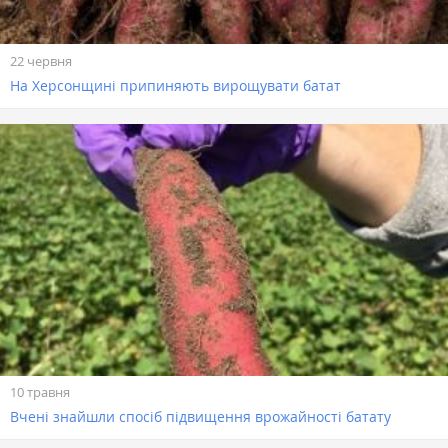
22 червня
На Херсонщині припиняють вирощувати батат
10 травня
Вчені знайшли спосіб підвищення врожайності батату