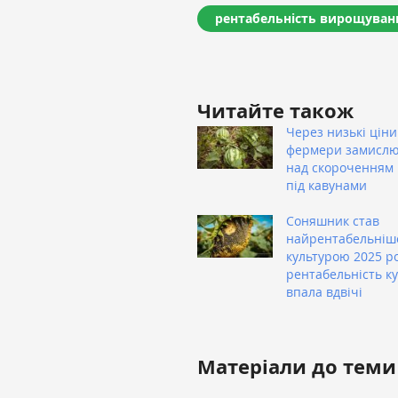
рентабельність вирощуван
Читайте також
Через низькі ціни
фермери замисл
над скороченням
під кавунами
Соняшник став
найрентабельні
культурою 2025 ро
рентабельність к
впала вдвічі
Матеріали до теми