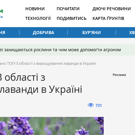
НОВИНИ
ПОЧИТАТИ
ДІЮЧІ РЕЧОВИНИ
ТЕХНОЛОГІЇ
ПОДИВИТИСЬ
КАРТА ҐРУНТІВ
НЯ
ДОБРИВА
БУР’ЯНИ
Х
 неї захищаються рослини та чим може допомогти агроном
ано ТОП-3 області з вирощування лаванди в Україні
 області з
аванди в Україні
731