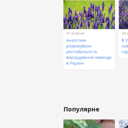
31 жовтня
24 
Аналітики
В 
розрахували
но
рентабельність
со
вирощування лаванди
в Україні
Популярне