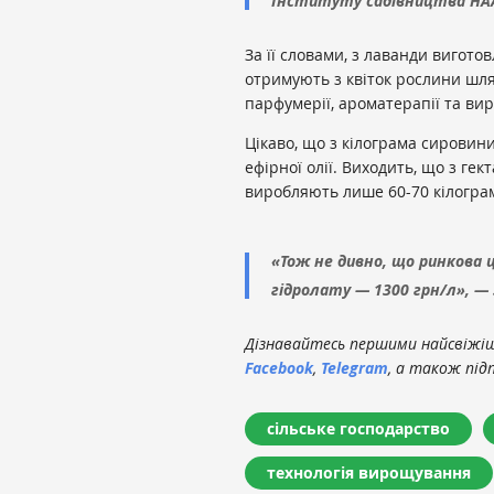
Інституту садівництва НАА
За її словами, з лаванди виготов
отримують з квіток рослини шлях
парфумерії, ароматерапії та ви
Цікаво, що з кілограма сировин
ефірної олії. Виходить, що з ге
виробляють лише 60-70 кілограмі
«Тож не дивно, що ринкова ці
гідролату — 1300 грн/л», —
Дізнавайтесь першими найсвіжіші
Facebook
,
Telegram
, а також під
сільське господарство
технологія вирощування