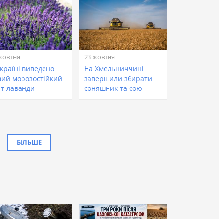
жовтня
23 жовтня
Україні виведено
На Хмельниччині
вий морозостійкий
завершили збирати
рт лаванди
соняшник та сою
БІЛЬШЕ