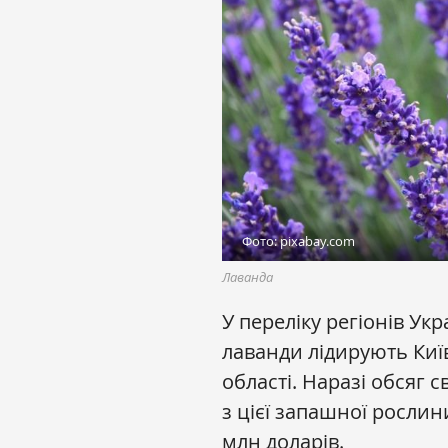
Фото: pixabay.com
Лаванда
У переліку регіонів У
лаванди лідирують Киї
області. Наразі обсяг с
з цієї запашної рослин
млн доларів.