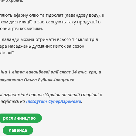
Н України.
ляють ефірну олію та гідролат (лавандову воду). Її
ом дистиляції, а застосовують таку продукції в
робництві косметики.
и лаванди можна отримати всього 12 мілілітрів
ктара насаджень духмяних квіток за сезон
в олії.
на 1 літра лавандової олії сягає 34 тис. грн, а
 зауважила Ольга Рудник-Іващенко.
 агрономічні новини України на нашій сторінці в
писуйтесь на
Instagram СуперАгронома
.
рослинництво
лаванда