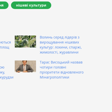
ня
нішеві культури
Волинь серед лідерів з
юються
вирощування нішевих
 площ
культур: лохини, спаржі,
жимолості, журавлини
Тарас Висоцький назвав
шою
чотири головні
ку,
пріоритети відновленого
укурудзи
Мінагрополітики