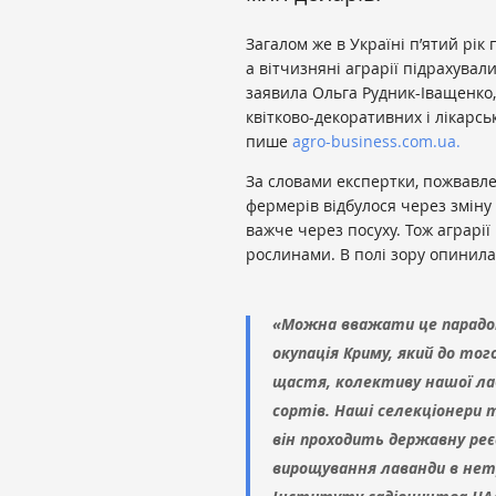
Загалом же в Україні п’ятий рік
а вітчизняні аграрії підрахувал
заявила Ольга Рудник-Іващенко,
квітково-декоративних і лікарсь
пише
agro-business.com.ua.
За словами експертки, пожвавле
фермерів відбулося через зміну
важче через посуху. Тож аграрі
рослинами. В полі зору опинила
«Можна вважати це парадо
окупація Криму, який до то
щастя, колективу нашої ла
сортів. Наші селекціонери 
він проходить державну реє
вирощування лаванди в нет