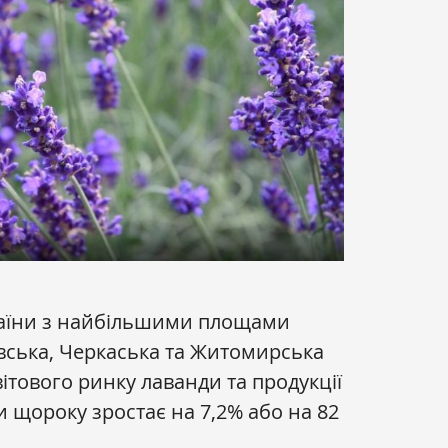
країни з найбільшими площами
вська, Черкаська та Житомирська
вітового ринку лаванди та продукції
и щороку зростає на 7,2% або на 82