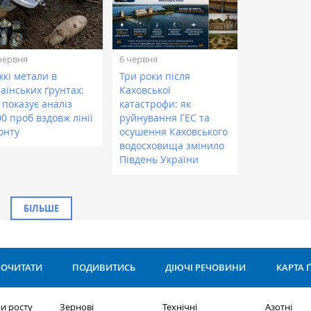
червня
6 червня
жкі метали в
Три роки після
аїнських ґрунтах:
Каховської
 показує аналіз
катастрофи: як
0 проб вздовж лінії
руйнування ГЕС та
онту
осушення Каховського
водосховища змінило
Південь України
БІЛЬШЕ
ОЧИТАТИ
ПОДИВИТИСЬ
ДІЮЧІ РЕЧОВИНИ
КАРТА 
и росту
Зернові
Технічні
Азотні