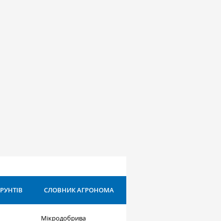
ҐРУНТІВ
СЛОВНИК АГРОНОМА
Мікродобрива