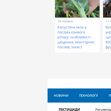
18 червня
17 
Капустяна міль у
Ва
посівах озимого
укр
ріпаку: особливості
що
шкідника, моніторинг
800
посівів, захист
фр
НОВИНИ
ТЕХНОЛОГІЇ
П
ПЕСТИЦИДИ
Регулятор