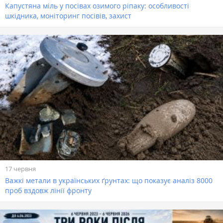
Капустяна міль у посівах озимого ріпаку: особливості
шкідника, моніторинг посівів, захист
17 червня
Важкі метали в українських ґрунтах: що показує аналіз 8000
проб вздовж лінії фронту