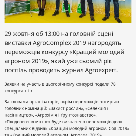
29 жовтня об 13:00 на головній сцені
виставки AgroComplex 2019 нагородять
переможців конкурсу «Кращий молодий
агроном 2019», який уже сьомий рік
поспіль проводить журнал Agroexpert.
Заявки на участь в цьогорічному конкурсі подали 78
конкурсантів.
За словами організаторів, окрім переможців чотирьох
головних номінацій: «Захист рослин», «Селекція і
насінництво», «Агрохімія і ґрунтознавство»,
«Плодоовочівництво» буде визначено переможців двох
спеціальних відзнак «Кращий молодий агроном. Соя 2019»
та «Кращий молодий агроном. Агроледі 2019».