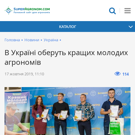
КАТАЛОГ
Головна
•
Новини
•
Україна
•
В Україні оберуть кращих молодих
агрономів
17 жовтня 2019, 11:10
114