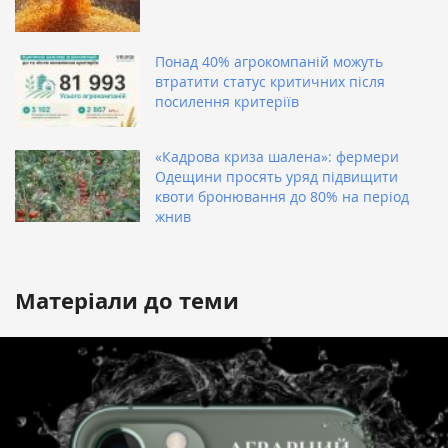
Понад 40% агрокомпаній можуть
втратити статус критичних після
посилення критеріїв
«Кадрова криза шалена»: фермери
Одещини просять уряд підвищити
квоти бронювання до 80% на період
жнив
Матеріали до теми