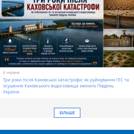
6 червня
Три роки після Каховської катастрофи: як руйнування ГЕС та
осушення Каховського водосховища змінило Південь
України
БІЛЬШЕ