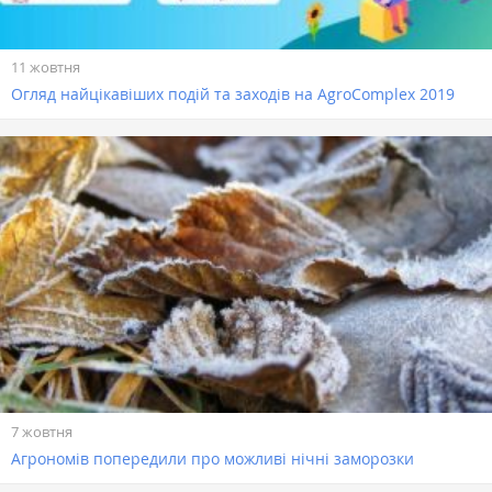
11 жовтня
Огляд найцікавіших подій та заходів на AgroComplex 2019
7 жовтня
Агрономів попередили про можливі нічні заморозки