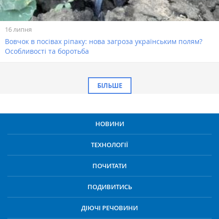
16 липня
Вовчок в посівах ріпаку: нова загроза українським полям?
Особливості та боротьба
БІЛЬШЕ
НОВИНИ
ТЕХНОЛОГІЇ
ПОЧИТАТИ
ПОДИВИТИСЬ
ДІЮЧІ РЕЧОВИНИ