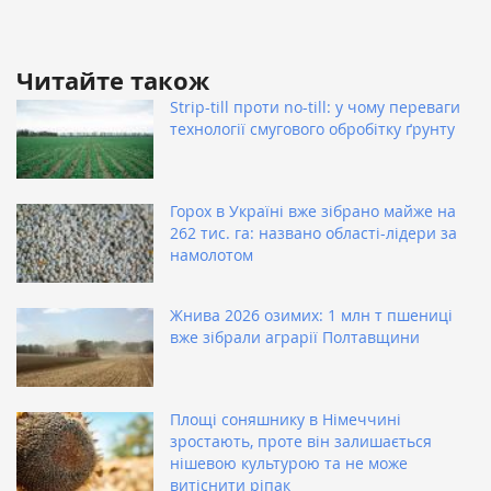
Читайте також
Strip-till проти no-till: у чому переваги
технології смугового обробітку ґрунту
Горох в Україні вже зібрано майже на
262 тис. га: названо області-лідери за
намолотом
Жнива 2026 озимих: 1 млн т пшениці
вже зібрали аграрії Полтавщини
Площі соняшнику в Німеччині
зростають, проте він залишається
нішевою культурою та не може
витіснити ріпак