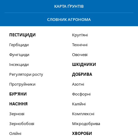
КАРТА ҐРУНТІВ
СЛОВНИК АГРОНОМА
ПЕСТИЦИДИ
Круп’яні
Гербіциди
Технічні
Фунгіциди
Овочеві
Інсекциди
ШКІДНИКИ
Регулятори росту
ДОБРИВА
Протруйники
Азотні
БУР’ЯНИ
Фосфорні
НАСІННЯ
Калійні
Зернові
Комплексні
Зернобобові
Мікродобрива
Олійні
ХВОРОБИ