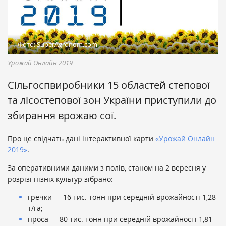
Фото: SuperAgronom.com
Урожай Онлайн 2019
Сільгоспвиробники 15 областей степової
та лісостепової зон України приступили до
збирання врожаю сої.
Про це свідчать дані інтерактивної карти
«Урожай Онлайн
2019»
.
За оперативними даними з полів, станом на 2 вересня у
розрізі пізніх культур зібрано:
гречки — 16 тис. тонн при середній врожайності 1,28
т/га;
проса — 80 тис. тонн при середній врожайності 1,81