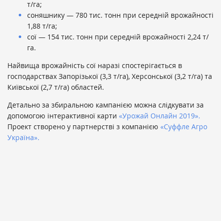
т/га;
соняшнику — 780 тис. тонн при середній врожайності
1,88 т/га;
сої — 154 тис. тонн при середній врожайності 2,24 т/
га.
Найвища врожайність сої наразі спостерігається в
господарствах Запорізької (3,3 т/га), Херсонської (3,2 т/га) та
Київської (2,7 т/га) областей.
Детально за збиральною кампанією можна слідкувати за
допомогою інтерактивної карти
«Урожай Онлайн 2019».
Проект створено у партнерстві з компанією
«Суффле Агро
Україна».