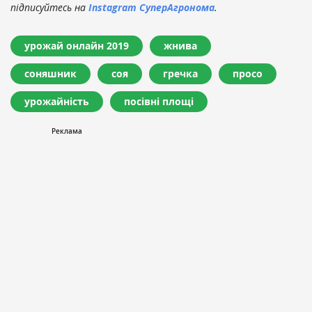
підписуйтесь на
Instagram СуперАгронома
.
урожай онлайн 2019
жнива
соняшник
соя
гречка
просо
урожайність
посівні площі