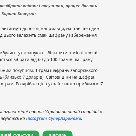
розібрати квітки і посушити, процес досить
Кирило Кочергін.
них витягнуті дорогоцінні рильця, настає ще один
ід цього залежить смак шафрану і збереження
ибулин тут планують збільшити посівні площі
асться зібрати від 60 до 100 грамів шафрану.
ібним покупцям. 1 грам шафрану запорізького
 (близько 7 доларів). Світові ціни на шафран
ів/грам. Роздрібна ціна українського приблизно 7
 агрономічні новини України на нашій сторінці в
писуйтесь на
Instagram СуперАгронома
.
ішеві культури
шафран