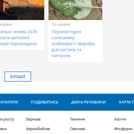
червня
18 червня
кельні жнива 2026.
Пероноспороз
 росія випалює
соняшнику:
ожай Херсонщини
особливості хвороби,
діагностика та
контроль
БІЛЬШЕ
ОЧИТАТИ
ПОДИВИТИСЬ
ДІЮЧІ РЕЧОВИНИ
КАРТА 
и росту
Зернові
Технічні
Азотні
ики
Зернобобові
Овочеві
Фосфорні