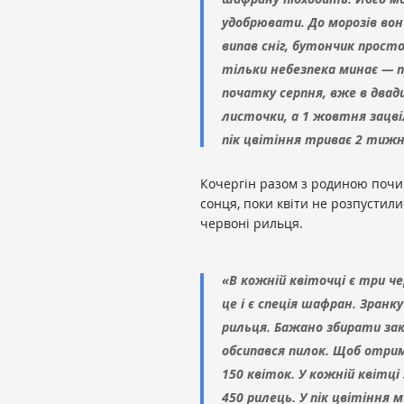
удобрювати. До морозів вони
випав сніг, бутончик прост
тільки небезпека минає — п
початку серпня, вже в двад
листочки, а 1 жовтня зацві
пік цвітіння триває 2 тижн
Кочергін разом з родиною поч
сонця, поки квіти не розпустили
червоні рильця.
«В кожній квіточці є три ч
це і є спеція шафран. Зранк
рильця. Бажано збирати закр
обсипався пилок. Щоб отрим
150 квіток. У кожній квітці
450 рилець. У пік цвітіння м