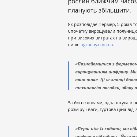
рослин ближчим часом
планують збільшити.
Як розповідає фермер, 5 років т
Спочатку вирощували полуницю, 
при високих витратах на вирощ
пише
agroday.com.ua.
«Познайомилися з фермером 
вирощуванням шафрану. Ми 
воно таке. Ці ж хлопці доп
технологію посадки, збору т
За його словами, одна штука в р
розміру і ваги, гуртова ціна від 7
«Перш ніж їх садити, ми пі
шафрану підходить. Його м