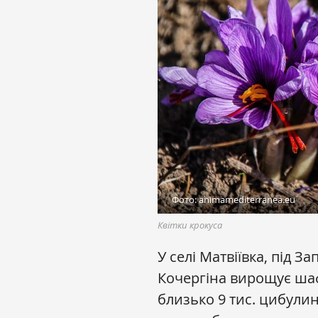
Фото: animamediterranea.eu
Квітки крокуса
У селі Матвіївка, під 
Кочергіна вирощує шаф
близько 9 тис. цибули