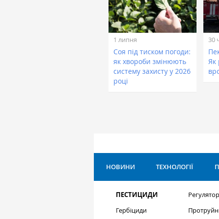
1 липня
30 
Соя під тиском погоди:
Пе
як хвороби змінюють
Як
систему захисту у 2026
вр
році
НОВИНИ
ТЕХНОЛОГІЇ
П
ПЕСТИЦИДИ
Регулятор
Гербіциди
Протруйн