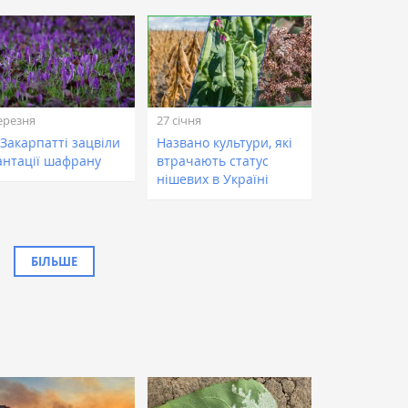
ерезня
27 січня
 Закарпатті зацвіли
Названо культури, які
антації шафрану
втрачають статус
нішевих в Україні
БІЛЬШЕ