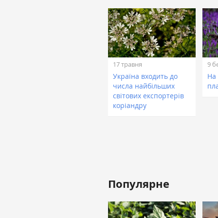
17 травня
9 б
Україна входить до
На
числа найбільших
пл
світових експортерів
коріандру
Популярне