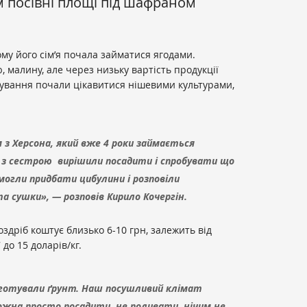
 посівні площі під шафраном
ому його сім’я почала займатися ягодами.
малину, але через низьку вартість продукції
ування почали цікавитися нішевими культурами,
з Херсона, який вже 4 роки займається
з сестрою вирішили посадити і спробувати що
омогли придбати цибулини і розповіли
а сушки», — розповів Кирило Кочергін.
оздріб коштує близько 6-10 грн, залежить від
 до 15 доларів/кг.
дготували ґрунт. Наш посушливий клімат
ожна просто посадити, не поливати, нічим не