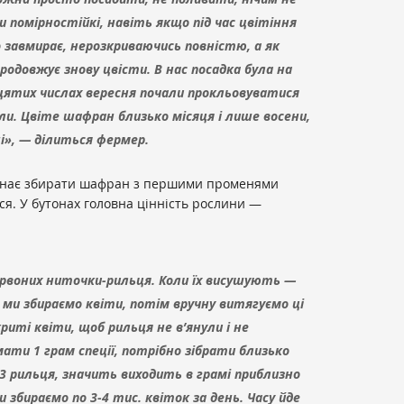
 помірностійкі, навіть якщо під час цвітіння
о завмирає, нерозкриваючись повністю, а як
родовжує знову цвісти. В нас посадка була на
цятих числах вересня почали прокльовуватися
ли. Цвіте шафран близько місяця і лише восени,
і», — ділиться фермер.
инає збирати шафран з першими променями
ся. У бутонах головна цінність рослини —
ервоних ниточки-рильця. Коли їх висушують —
у ми збираємо квіти, потім вручну витягуємо ці
иті квіти, щоб рильця не в’янули і не
ати 1 грам спеції, потрібно зібрати близько
 3 рильця, значить виходить в грамі приблизно
и збираємо по 3-4 тис. квіток за день. Часу йде