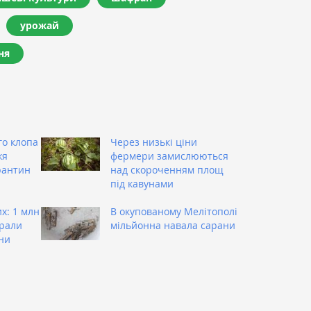
урожай
ня
о клопа
Через низькі ціни
жя
фермери замислюються
рантин
над скороченням площ
під кавунами
х: 1 млн
В окупованому Мелітополі
брали
мільйонна навала сарани
ни