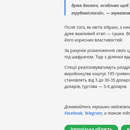
дуже багато, особливо щоб 
трудомісткий», — зауважив 
Після того, як квіти зібрані, з 
дуже важливий етап — сушка. В
його корисних властивостей.
За рахунок розмноження своїх ц
під шафраном. Тоді з ділянки вд
Спеції реалізовуватимуть роздр
виробництва коштує 195 гривень
становлять від 3 до 30-35 долар
доларів, гуртова — 5-6 доларів.
Дізнавайтесь першими найсвіжіші
Facebook
,
Telegram
, а також під
Запорізька область
н