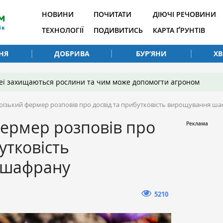
НОВИНИ
ПОЧИТАТИ
ДІЮЧІ РЕЧОВИНИ
ТЕХНОЛОГІЇ
ПОДИВИТИСЬ
КАРТА ҐРУНТІВ
НЯ
ДОБРИВА
БУР’ЯНИ
Х
 неї захищаються рослини та чим може допомогти агроном
різький фермер розповів про досвід та прибутковість вирощування ш
ермер розповів про
утковість
 шафрану
5210