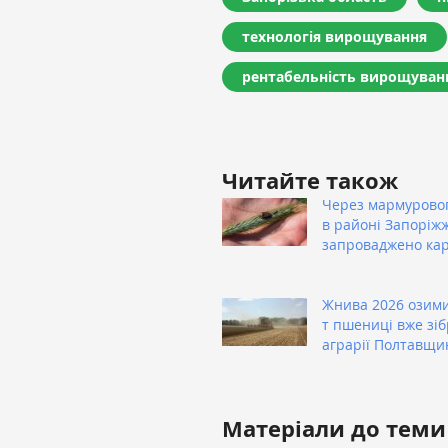
технологія вирощування
рентабельність вирощуван
Читайте також
Через мармуровог
в районі Запоріж
запроваджено ка
Жнива 2026 озими
т пшениці вже зі
аграрії Полтавщи
Матеріали до теми