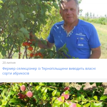
20 липня
Фермер-селекціонер із Тернопільщини виводить власні
сорти абрикосів