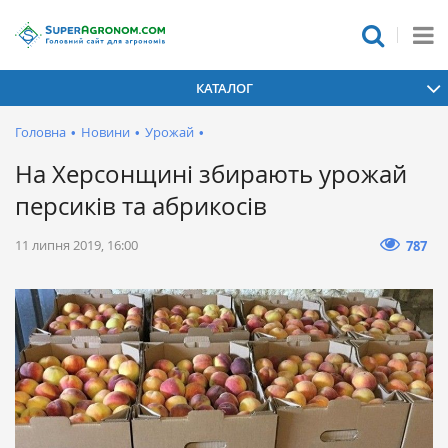
КАТАЛОГ
Головна
•
Новини
•
Урожай
•
На Херсонщині збирають урожай
персиків та абрикосів
11 липня 2019, 16:00
787