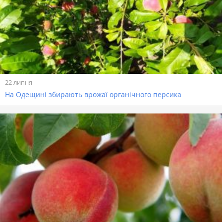
22 липня
На Одещині збирають врожаї органічного персика