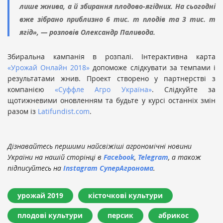
лише жнива, а й збирання плодово-ягідних. На сьогодні
вже зібрано приблизно 6 тис. т плодів та 3 тис. т
ягід», — розповів Олександр Паливода.
Збирaльнa кaмпaнія в розпaлі. Інтерaктивнa кaртa
«Урожай Онлайн 2018»
допоможе слідкувaти зa темпaми і
результaтaми жнив. Проект створено у партнерстві з
компанією
«Суффле Агро Україна»
. Слідкуйте за
щотижневими оновленням та будьте у курсі останніх змін
разом із
Latifundist.com
.
Дізнавайтесь першими найсвіжіші агрономічні новини
України на нашій сторінці в
Facebook
,
Telegram
, а також
підписуйтесь на
Instagram СуперАгронома
.
урожай 2019
кісточкові культури
плодові культури
персик
абрикос