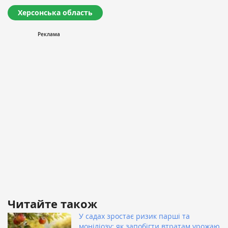
Херсонська область
Читайте також
У садах зростає ризик парші та
моніліозу: як запобігти втратам урожаю