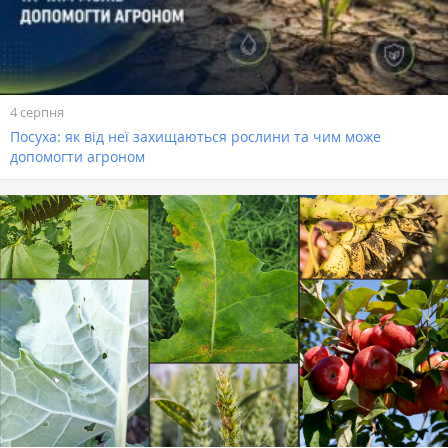
4 серпня
Посуха: як від неї захищаються рослини та чим може
допомогти агроном