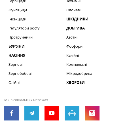
Гербіциди
Технічні
Фунгіциди
Овочеві
Інсекциди
ШКІДНИКИ
Регулятори росту
ДОБРИВА
Протруйники
Азотні
БУР’ЯНИ
Фосфорні
НАСІННЯ
Калійні
Зернові
Комплексні
Зернобобові
Мікродобрива
Олійні
ХВОРОБИ
Ми в соціальних мережах