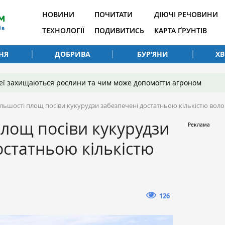
НОВИНИ
ПОЧИТАТИ
ДІЮЧІ РЕЧОВИНИ
ТЕХНОЛОГІЇ
ПОДИВИТИСЬ
КАРТА ҐРУНТІВ
НЯ
ДОБРИВА
БУР’ЯНИ
Х
 неї захищаються рослини та чим може допомогти агроном
ільшості площ посіви кукурудзи забезпечені достатньою кількістю воло
площ посіви кукурудзи
остатньою кількістю
126