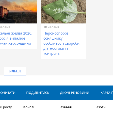
червня
18 червня
кельні жнива 2026.
Пероноспороз
 росія випалює
соняшнику:
ожай Херсонщини
особливості хвороби,
діагностика та
контроль
БІЛЬШЕ
ОЧИТАТИ
ПОДИВИТИСЬ
ДІЮЧІ РЕЧОВИНИ
КАРТА 
и росту
Зернові
Технічні
Азотні