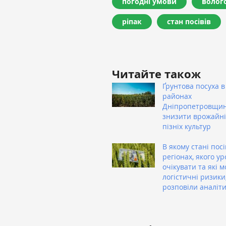
погодні умови
волог
ріпак
стан посівів
Читайте також
Ґрунтова посуха в
районах
Дніпропетровщи
знизити врожайні
пізніх культур
В якому стані посі
регіонах, якого у
очікувати та які 
логістичні ризики
розповіли аналіт