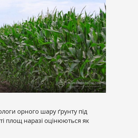
ологи орного шару ґрунту під
ті площ наразі оцінюються як