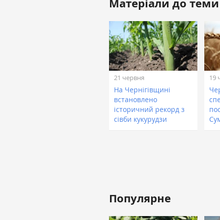
Матеріали до теми
21 червня
19 
На Чернігівщині
Че
встановлено
сп
історичний рекорд з
по
сівби кукурудзи
Су
Популярне