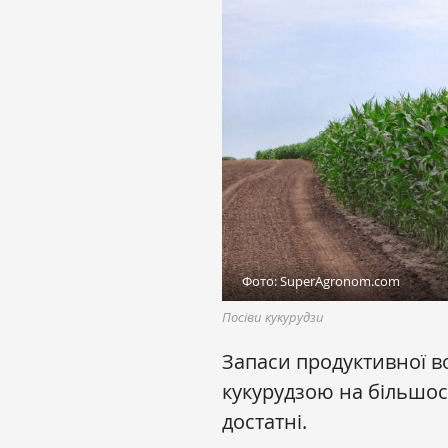
Фото: SuperAgronom.com
Посіви кукурудзи
Запаси продуктивної в
кукурудзою на більшос
достатні.