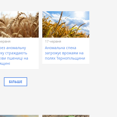
червня
17 червня
рез аномальну
Аномальна спека
еку страждають
загрожує врожаям на
сіви пшениці на
полях Тернопільщини
мщині
БІЛЬШЕ