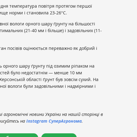
редня температура повітря протягом першої
вище норми і становила 23-26°С.
вної вологи орного шару ґрунту на більшості
тимальних (21-40 мм і більше) і задовільних (11-
тан посівів оцінюється переважно як добрий і
ь орного шару ґрунту під озимим ріпаком на
стей було недостатнім — менше 10 мм
Херсонській області ґрунт був зовсім сухий. На
ої вологи були задовільними і надмірними і
 агрономічні новини України на нашій сторінці в
писуйтесь на
Instagram СуперАгронома
.