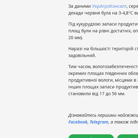
За даними
УкрАгроКонсалт
, се
декади червня була на 3-4,8°С 
Під кукурудзою запаси продукти
площ були на рівні достатніх, оп
20 мм).
Наразі на більшості територій с
задовільний.
Тим часом, вологозабезпеченіст
окремих площах південних обла
продуктивної вологи, місцями в 
інших площах запаси продуктивн
становили від 17 до 56 мм.
Дізнавайтесь першими найсвіжіші
Facebook
,
Telegram
, а також під