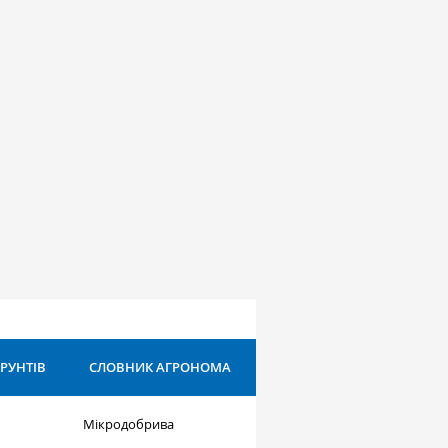
ҐРУНТІВ
СЛОВНИК АГРОНОМА
Мікродобрива