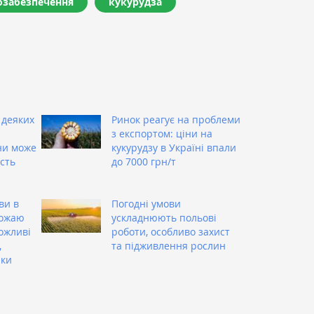
озабезпечення
кукурудза
 деяких
Ринок реагує на проблеми
з експортом: ціни на
ни може
кукурудзу в Україні впали
сть
до 7000 грн/т
ви в
Погодні умови
рожаю
ускладнюють польові
можливі
роботи, особливо захист
,
та підживлення рослин
ики