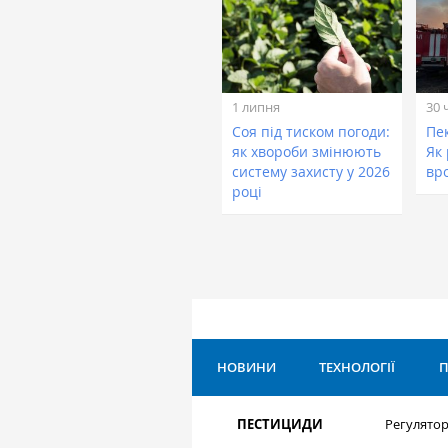
1 липня
30 
Соя під тиском погоди:
Пе
як хвороби змінюють
Як
систему захисту у 2026
вр
році
НОВИНИ
ТЕХНОЛОГІЇ
П
ПЕСТИЦИДИ
Регулятор