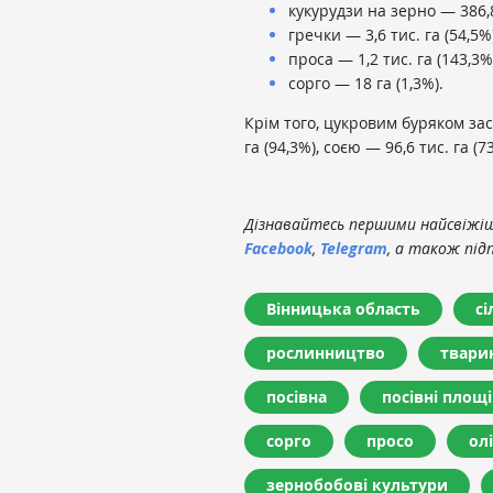
кукурудзи на зерно — 386,8 
гречки — 3,6 тис. га (54,5%
проса — 1,2 тис. га (143,3%
сорго — 18 га (1,3%).
Крім того, цукровим буряком засі
га (94,3%), соєю — 96,6 тис. га (
Дізнавайтесь першими найсвіжіші
Facebook
,
Telegram
, а також під
Вінницька область
сі
рослинництво
твари
посівна
посівні площі
сорго
просо
ол
зернобобові культури