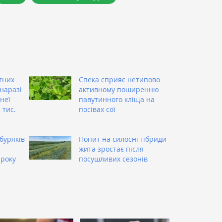
тних
Спека сприяє нетипово
наразі
активному поширенню
 неї
павутинного кліща на
 тис.
посівах сої
и
буряків
Попит на силосні гібриди
жита зростає після
 року
посушливих сезонів