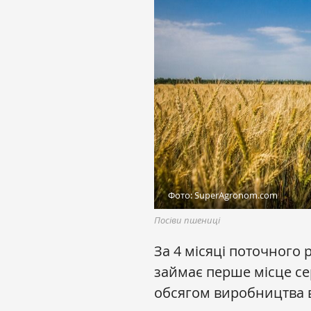
Фото: SuperAgronom.com
Посіви пшениці
За 4 місяці поточного
займає перше місце сер
обсягом виробництва в