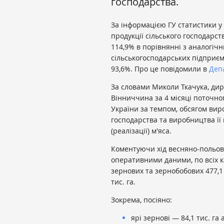
господарства.
За інформацією ГУ статистики у 
продукції сільського господарст
114,9% в порівнянні з аналогічн
сільськогосподарських підприєм
93,6%. Про це повідомили в
Деп
За словами Миколи Ткачука, ди
Вінниччина за 4 місяці поточно
України за темпом, обсягом виро
господарства та виробництва її 
(реалізації) м'яса.
Коментуючи хід весняно-польови
оперативними даними, по всіх к
зернових та зернобобових 477,1 
тис. га.
Зокрема, посіяно:
ярі зернові — 84,1 тис. га