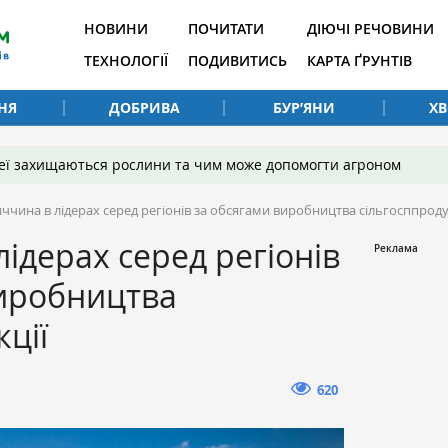
НОВИНИ
ПОЧИТАТИ
ДІЮЧІ РЕЧОВИНИ
ТЕХНОЛОГІЇ
ПОДИВИТИСЬ
КАРТА ҐРУНТІВ
НЯ
ДОБРИВА
БУР’ЯНИ
Х
 неї захищаються рослини та чим може допомогти агроном
ччина в лідерах серед регіонів за обсягами виробництва сільгосппроду
лідерах серед регіонів
виробництва
ції
620