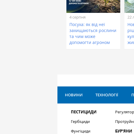
4 серпня
22 
Посуха: як від неї
Нов
захищаються рослини
рі
та чим може
кул
допомогти агроном
жи
НОВИНИ
ТЕХНОЛОГІЇ
П
ПЕСТИЦИДИ
Регулятор
Гербіциди
Протруйн
Фунгіциди
БУР’ЯНИ