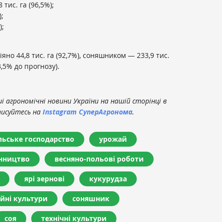
тис. га (96,5%);
);
);
яно 44,8 тис. га (92,7%), соняшником — 233,9 тис.
73,5% до прогнозу).
 агрономічні новини України на нашій сторінці в
писуйтесь на
Instagram СуперАгронома
.
льське господарство
урожай
нництво
весняно-польові роботи
ярі зернові
кукурудза
ійні культури
соняшник
соя
технічні культури