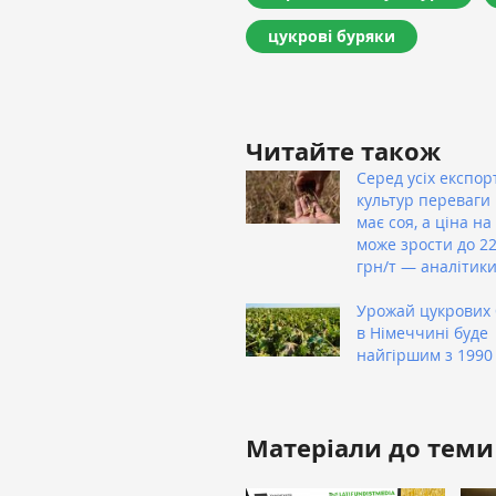
цукрові буряки
Читайте також
Серед усіх експор
культур переваги 
має соя, а ціна на
може зрости до 22
грн/т — аналітик
Урожай цукрових 
в Німеччині буде
найгіршим з 1990
Матеріали до теми