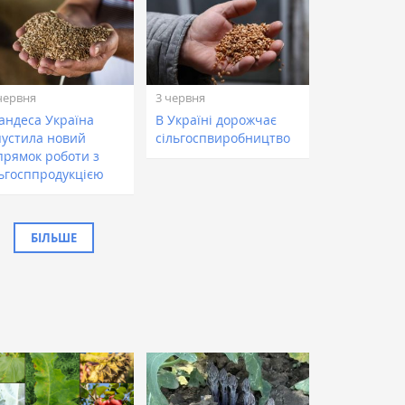
червня
3 червня
андеса Україна
В Україні дорожчає
пустила новий
сільгоспвиробництво
прямок роботи з
льгосппродукцією
БІЛЬШЕ