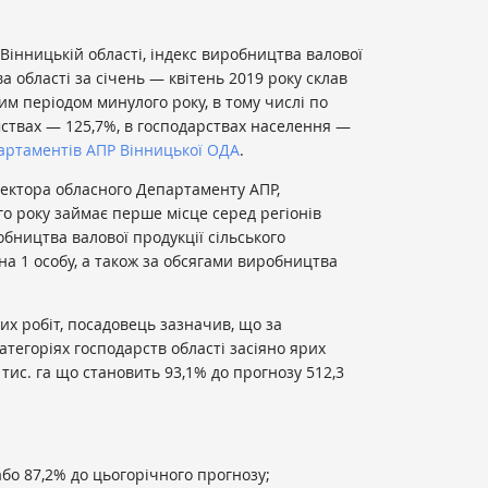
Вінницькій області, індекс виробництва валової
ва області за січень — квітень 2019 року склав
им періодом минулого року, в тому числі по
ствах — 125,7%, в господарствах населення —
артаментів АПР Вінницької ОДА
.
ректора обласного Департаменту АПР,
го року займає перше місце серед регіонів
бництва валової продукції сільського
на 1 особу, а також за обсягами виробництва
х робіт, посадовець зазначив, що за
атегоріях господарств області засіяно ярих
тис. га що становить 93,1% до прогнозу 512,3
 або 87,2% до цьогорічного прогнозу;