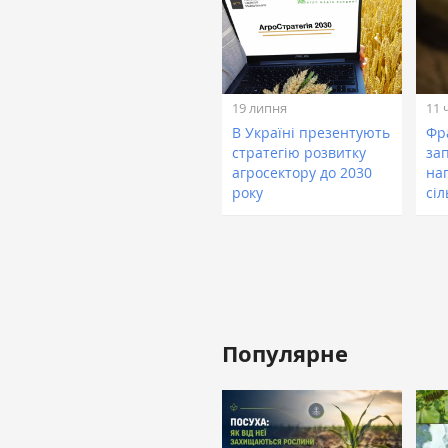
19 липня
11 
В Україні презентують
Фр
стратегію розвитку
за
агросектору до 2030
на
року
сі
Популярне