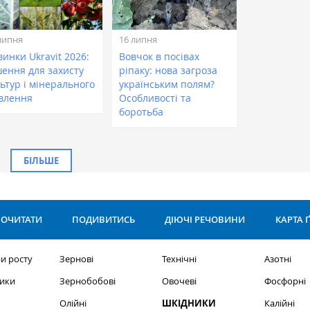
липня
16 липня
инки Ukravit 2026:
Вовчок в посівах
шення для захисту
ріпаку: нова загроза
ьтур і мінерального
українським полям?
влення
Особливості та
боротьба
БІЛЬШЕ
ОЧИТАТИ
ПОДИВИТИСЬ
ДІЮЧІ РЕЧОВИНИ
КАРТА 
и росту
Зернові
Технічні
Азотні
ики
Зернобобові
Овочеві
Фосфорні
Олійні
ШКІДНИКИ
Калійні