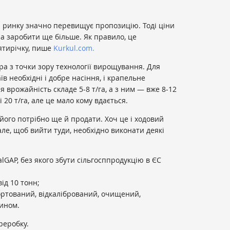
а ринку значно перевищує пропозицію. Тоді ціни
на заробити ще більше. Як правило, це
ятирічку, пише
Kurkul.com.
ра з точки зору технології вирощування. Для
 необхідні і добре насіння, і крапельне
 врожайність складе 5-8 т/га, а з ним — вже 8-12
 20 т/га, але це мало кому вдається.
його потрібно ще й продати. Хоч це і ходовий
ле, щоб вийти туди, необхідно виконати деякі
lGAP, без якого збути сільгосппродукцію в ЄС
ід 10 тонн;
ортований, відкалібрований, очищений,
ином.
реробку.