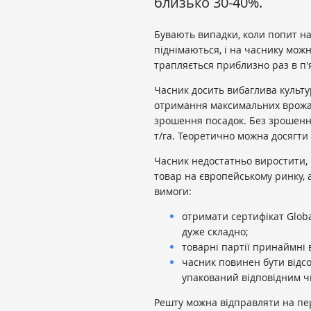
близько 30-40%.
Бувають випадки, коли попит н
піднімаються, і на часнику мож
трапляється приблизно раз в п'
Часник досить вибаглива культу
отримання максимальних врожаїв
зрошення посадок. Без зрошення
т/га. Теоретично можна досягти і
Часник недостатньо виростити, 
товар на європейському ринку, а
вимоги:
отримати сертифікат Globa
дуже складно;
товарні партії принаймні в
часник повинен бути відс
упакований відповідним ч
Решту можна відправляти на пе