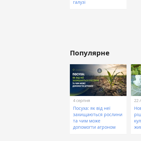
галузі
Популярне
4 серпня
22 
Посуха: як від неї
Нов
захищаються рослини
рі
та чим може
кул
допомогти агроном
жи