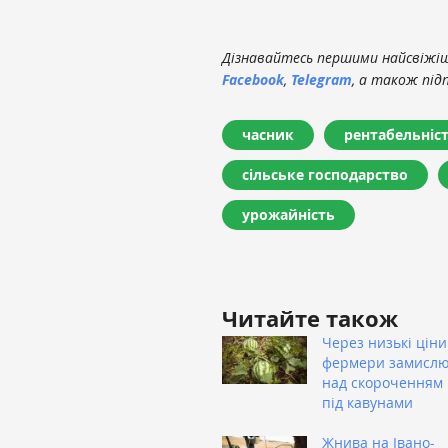
Дізнавайтесь першими найсвіжіші
Facebook
,
Telegram
, а також під
часник
рентабельніс
сільське господарство
урожайність
Читайте також
Через низькі ціни
фермери замисл
над скороченням
під кавунами
Жнива на Івано-