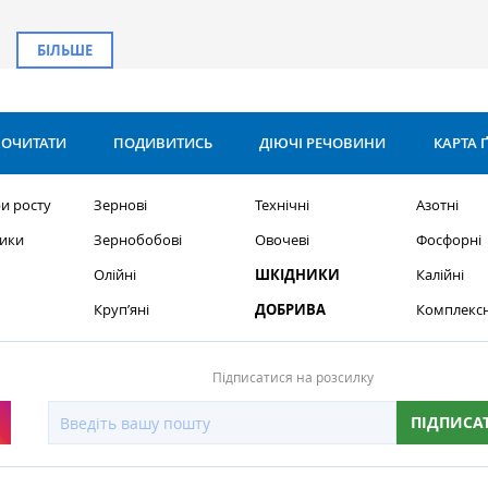
БІЛЬШЕ
ОЧИТАТИ
ПОДИВИТИСЬ
ДІЮЧІ РЕЧОВИНИ
КАРТА 
и росту
Зернові
Технічні
Азотні
ики
Зернобобові
Овочеві
Фосфорні
Олійні
ШКІДНИКИ
Калійні
Круп’яні
ДОБРИВА
Комплексн
Підписатися на розсилку
ПІДПИСА