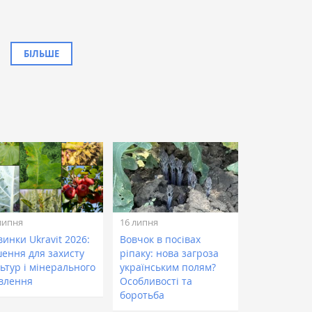
БІЛЬШЕ
липня
16 липня
инки Ukravit 2026:
Вовчок в посівах
шення для захисту
ріпаку: нова загроза
ьтур і мінерального
українським полям?
влення
Особливості та
боротьба