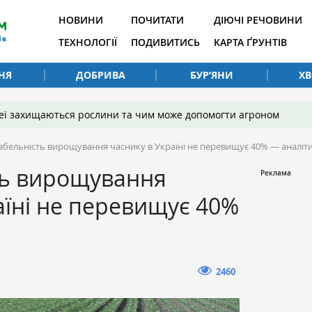
НОВИНИ
ПОЧИТАТИ
ДІЮЧІ РЕЧОВИНИ
ТЕХНОЛОГІЇ
ПОДИВИТИСЬ
КАРТА ҐРУНТІВ
НЯ
ДОБРИВА
БУР’ЯНИ
Х
 неї захищаються рослини та чим може допомогти агроном
абельність вирощування часнику в Україні не перевищує 40% — аналіт
ть вирощування
аїні не перевищує 40%
2460