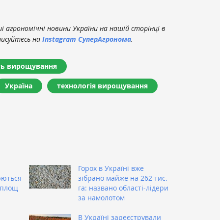
 агрономічні новини України на нашій сторінці в
писуйтесь на
Instagram СуперАгронома
.
ть вирощування
Україна
технологія вирощування
Горох в Україні вже
юються
зібрано майже на 262 тис.
 площ
га: названо області-лідери
за намолотом
В Україні зареєстрували