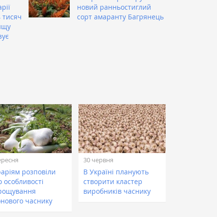
рії
новий ранньостиглий
4 тисяч
сорт амаранту Багрянець
ищу
зує
ересня
30 червня
раріям розповіли
В Україні планують
о особливості
створити кластер
рощування
виробників часнику
онового часнику