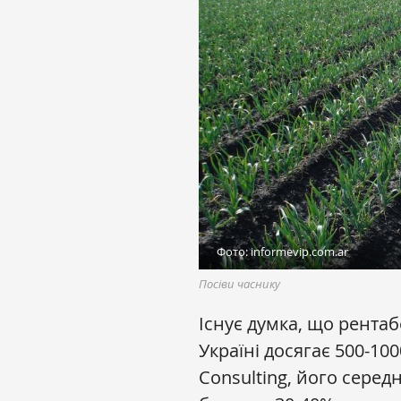
Фото: іnformevip.com.ar
Посіви часнику
Існує думка, що рента
Україні досягає 500-100
Сonsulting, його серед