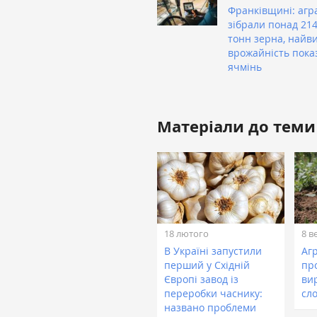
Франківщині: агра
зібрали понад 21
тонн зерна, найв
врожайність пока
ячмінь
Матеріали до теми
18 лютого
8 в
В Україні запустили
Аг
перший у Східній
пр
Європі завод із
ви
переробки часнику:
сл
названо проблеми