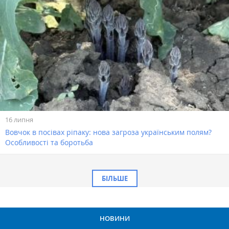
16 липня
Вовчок в посівах ріпаку: нова загроза українським полям?
Особливості та боротьба
БІЛЬШЕ
НОВИНИ