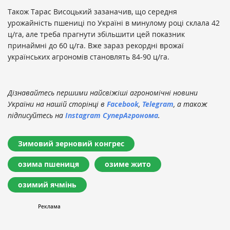
Також Тарас Висоцький зазаначив, що середня
урожайність пшениці по Україні в минулому році склала 42
ц/га, але треба прагнути збільшити цей показник
принаймні до 60 ц/га. Вже зараз рекордні врожаї
українських агрономів становлять 84-90 ц/га.
Дізнавайтесь першими найсвіжіші агрономічні новини
України на нашій сторінці в
Facebook
,
Telegram
, а також
підписуйтесь на
Instagram СуперАгронома
.
Зимовий зерновий конгрес
озима пшениця
озиме жито
озимий ячмінь