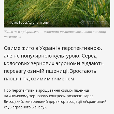
Фото: SuperAgronom.com
Жито не в пріоритеті — агрономи розширюють площі пшениці
та ячменю
Озиме жито в Україні є перспективною,
але не популярною культурою. Серед
колосових зернових агрономи віддають
перевагу озимій пшениці. Зростають
площі і під озимим ячменем.
Про перспективи вирощування озимої пшениці
на «Зимовому зерновому конгресі» розповів Тарас
Висоцький, генеральний директор асоціації «Український
клуб аграрного бізнесу».