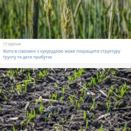
17 серпня
Жито в сівозміні з кукурудзою може покращити структуру
ґрунту та дати прибуток