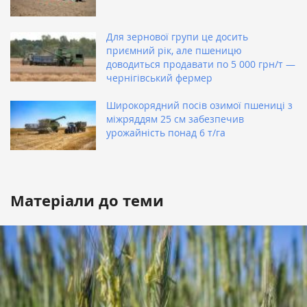
Для зернової групи це досить
приємний рік, але пшеницю
доводиться продавати по 5 000 грн/т —
чернігівський фермер
Широкорядний посів озимої пшениці з
міжряддям 25 см забезпечив
урожайність понад 6 т/га
Матеріали до теми