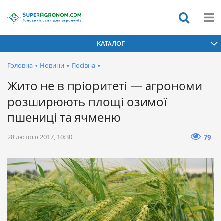
КАТАЛОГ
Головна
•
Новини
•
Посівна
•
Жито не в пріоритеті — агрономи
розширюють площі озимої
пшениці та ячменю
28 лютого 2017, 10:30
79