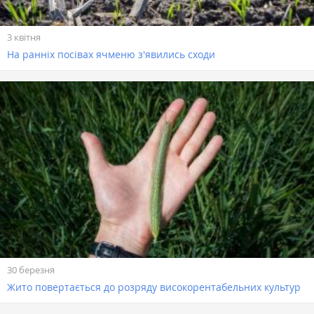
3 квітня
На ранніх посівах ячменю з'явились сходи
30 березня
Жито повертається до розряду високорентабельних культур