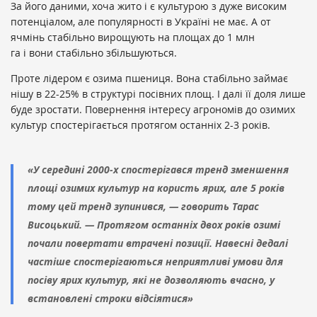
За його даними, хоча жито і є культурою з дуже високим
потенціалом, але популярності в Україні не має. А от
ячмінь стабільно вирощують на площах до 1 млн
га і вони стабільно збільшуються.
Проте лідером є озима пшениця. Вона стабільно займає
нішу в 22-25% в структурі посівних площ. І далі її доля лише
буде зростати. Повернення інтересу агрономів до озимих
культур спостерігається протягом останніх 2-3 років.
«У середині 2000-х спостерігався тренд зменшення
площі озимих культур на користь ярих, але 5 років
тому цей тренд зупинився, — говорить Тарас
Висоцький. — Протягом останніх двох років озимі
почали повертати втрачені позиції. Навесні дедалі
частіше спостерігаються неприятливі умови для
посіву ярих культур, які не дозволяють вчасно, у
встановлені строки відсіятися»