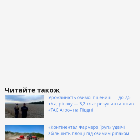
Читайте також
Урожайність озимої пшениці — до 7,5
т/га, ріпаку — 3,2 т/га: результати жнив
«ТАС Агро» на Півдні
«Контінентал Фармерз Груп» удвічі
збільшить площі під озимим ріпаком