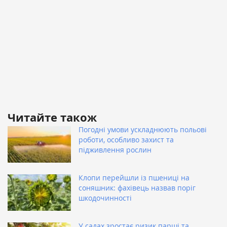
Читайте також
Погодні умови ускладнюють польові
роботи, особливо захист та
підживлення рослин
Клопи перейшли із пшениці на
соняшник: фахівець назвав поріг
шкодочинності
У садах зростає ризик парші та