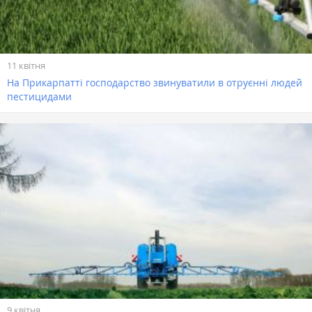
11 квітня
На Прикарпатті господарство звинуватили в отруєнні людей
пестицидами
9 квітня