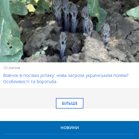
16 липня
Вовчок в посівах ріпаку: нова загроза українським полям?
Особливості та боротьба
БІЛЬШЕ
НОВИНИ