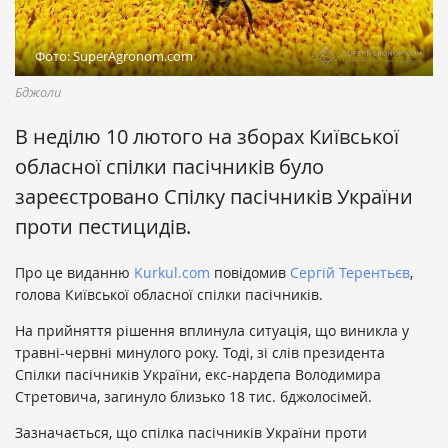
Фото: SuperAgronom.com
Бджоли
В неділю 10 лютого на зборах Київської
обласної спілки пасічників було
зареєстровано Спілку пасічників України
проти пестицидів.
Про це виданню
Kurkul.com
повідомив
Сергій Терентьєв
,
голова Київської обласної спілки пасічників.
На прийняття рішення вплинула ситуація, що виникла у
травні-червні минулого року. Тоді, зі слів президента
Спілки пасічників України, екс-нардепа Володимира
Стретовича, загинуло близько 18 тис. бджолосімей.
Зазначається, що спілка пасічників України проти