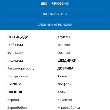
ДІЮЧІ РЕЧОВИНИ
КАРТА ҐРУНТІВ
СЛОВНИК АГРОНОМА
ПЕСТИЦИДИ
Круп’яні
Гербіциди
Технічні
Фунгіциди
Овочеві
Інсекциди
ШКІДНИКИ
Регулятори росту
ДОБРИВА
Протруйники
Азотні
БУР’ЯНИ
Фосфорні
НАСІННЯ
Калійні
Зернові
Комплексні
Зернобобові
Мікродобрива