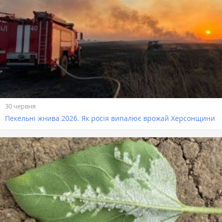
30 червня
Пекельні жнива 2026. Як росія випалює врожай Херсонщини