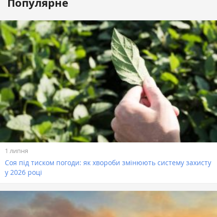
Популярне
1 липня
Соя під тиском погоди: як хвороби змінюють систему захисту
у 2026 році