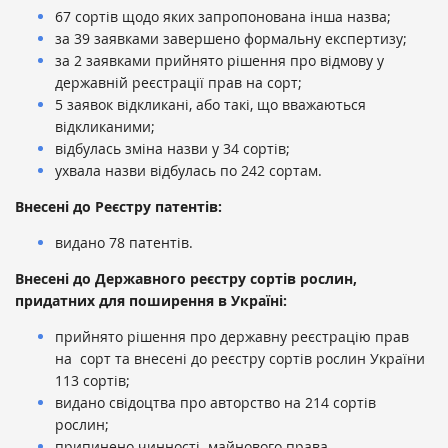
67 сортів щодо яких запропонована інша назва;
за 39 заявками завершено формальну експертизу;
за 2 заявками прийнято рішення про відмову у
державній реєстрації прав на сорт;
5 заявок відкликані, або такі, що вважаються
відкликаними;
відбулась зміна назви у 34 сортів;
ухвала назви відбулась по 242 сортам.
Внесені до Реєстру патентів:
видано 78 патентів.
Внесені до Державного реєстру сортів рослин,
придатних для поширення в Україні:
прийнято рішення про державну реєстрацію прав
на сорт та внесені до реєстру сортів рослин України
113 сортів;
видано свідоцтва про авторство на 214 сортів
рослин;
припинено чинності майнового права