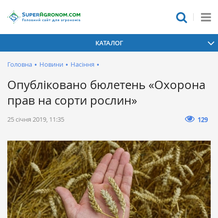
КАТАЛОГ
Головна
•
Новини
•
Насіння
•
Опубліковано бюлетень «Охорона
прав на сорти рослин»
25 січня 2019, 11:35
129