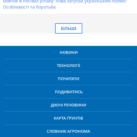
Вовчок в посівах ріпаку: нова загроза українським полям?
Особливості та боротьба
БІЛЬШЕ
НОВИНИ
ТЕХНОЛОГІЇ
ПОЧИТАТИ
ПОДИВИТИСЬ
ДІЮЧІ РЕЧОВИНИ
КАРТА ҐРУНТІВ
СЛОВНИК АГРОНОМА