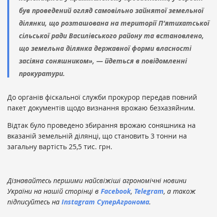
був проведений огляд самовільно зайнятої земельної
ділянки, що розташована на території П’ятихатської
сільської ради Василівського району та встановлено,
що земельна ділянка державної форми власності
засіяна соняшником», — йдеться в повідомленні
прокуратури.
До органів фіскальної служби прокурор передав повний
пакет документів щодо визнання врожаю безхазяйним.
Відтак було проведено збирання врожаю соняшника на
вказаній земельній ділянці, що становить 3 тонни на
загальну вартість 25,5 тис. грн.
Дізнавайтесь першими найсвіжіші агрономічні новини
України на нашій сторінці в
Facebook
,
Telegram
, а також
підписуйтесь на
Instagram СуперАгронома
.