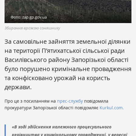
Фото: zap.gp.gov.ua
Збирання врожаю соняшнику
За самовільне зайняття земельної ділянки
на території П’ятихатської сільської ради
Василівського району Запорізької області
було порушено кримінальне провадження
та конфісковано урожай на користь
держави.
Про це з посиланням на
прес-службу
повідомила
прокуратури Запорізької області повідомляє
Kurkul.com.
«В ході здійснення належного процесуального
керівництва у кримінальному провадженні, у вересні