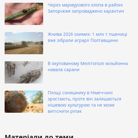
Через мармурового клопа в районі
Запоріжжя запроваджено карантин
Жнива 2026 озимих: 1 млн т пшениці
вже зібрали аграрії Полтавщини
В окупованому Мелітополі мільйонна
навала сарани
Площі соняшнику в Німеччині
зростають, проте він залишається
нішевою культурою та не може
витіснити ріпак
Матеріали до теми