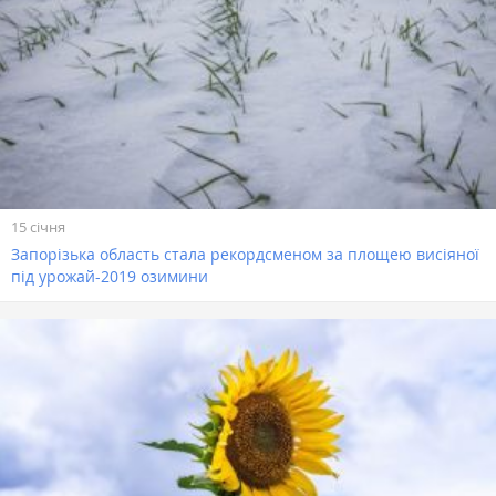
15 січня
Запорізька область стала рекордсменом за площею висіяної
під урожай-2019 озимини