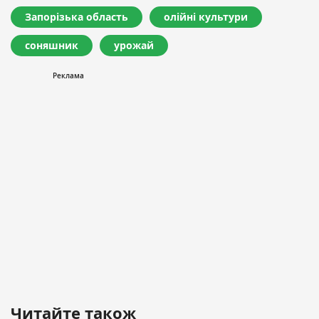
Запорізька область
олійні культури
соняшник
урожай
Читайте також