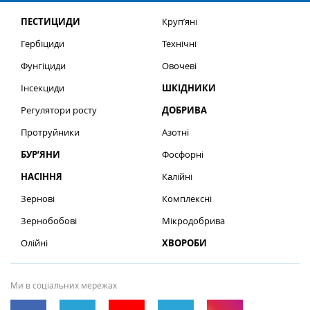
ПЕСТИЦИДИ
Круп’яні
Гербіциди
Технічні
Фунгіциди
Овочеві
Інсекциди
ШКІДНИКИ
Регулятори росту
ДОБРИВА
Протруйники
Азотні
БУР’ЯНИ
Фосфорні
НАСІННЯ
Калійні
Зернові
Комплексні
Зернобобові
Мікродобрива
Олійні
ХВОРОБИ
Ми в соціальних мережах