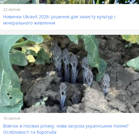
22 липня
Новинки Ukravit 2026: рішення для захисту культур і
мінерального живлення
16 липня
Вовчок в посівах ріпаку: нова загроза українським полям?
Особливості та боротьба