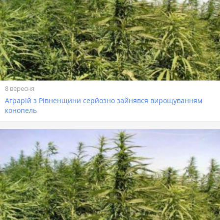
8 вересня
Аграрій з Рівненщини серйозно зайнявся вирощуванням
конопель