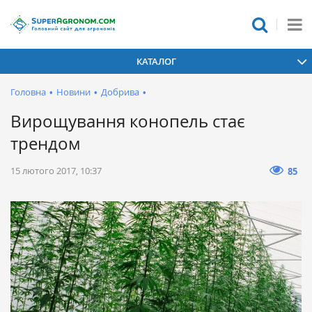
КАТАЛОГ
Головна
•
Новини
•
Добрива
•
Вирощування конопель стає
трендом
15 лютого 2017, 10:37
85