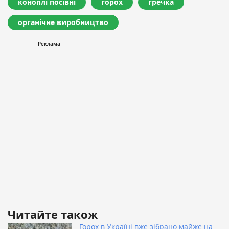
коноплі посівні
горох
гречка
органічне виробництво
Читайте також
Горох в Україні вже зібрано майже на