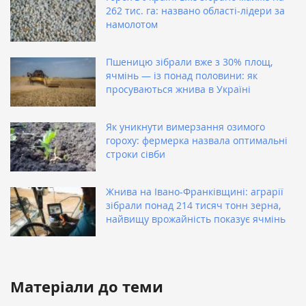
262 тис. га: названо області-лідери за
намолотом
Пшеницю зібрали вже з 30% площ,
ячмінь — із понад половини: як
просуваються жнива в Україні
Як уникнути вимерзання озимого
гороху: фермерка назвала оптимальні
строки сівби
Жнива на Івано-Франківщині: аграрії
зібрали понад 214 тисяч тонн зерна,
найвищу врожайність показує ячмінь
Матеріали до теми