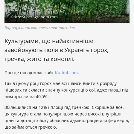
Фото: SuperAgronom.com
Вирощування конопель стає трендом
Культурами, що найактивніше
завойовують поля в Україні є горох,
гречка, жито та коноплі.
Про це повідомляє сайт
Кurkul.com
.
Так в цьому році горох має всі шанси вийти з розряду
нішевих та скласти значну конкуренцію сої, адже площі під
ним зросли на 40,5%.
Збільшилися на 12% і площі під гречкою. Скоріше за все,
ця культура стала популярнішою через високі внутрішні
ціни та дотації з боку обласних адміністрацій для фермерів,
що займаються гречкою.