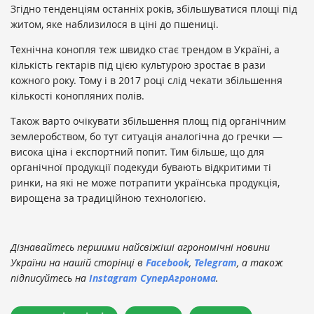
Згідно тенденціям останніх років, збільшуватися площі під
житом, яке наблизилося в ціні до пшениці.
Технічна конопля теж швидко стає трендом в Україні, а
кількість гектарів під цією культурою зростає в рази
кожного року. Тому і в 2017 році слід чекати збільшення
кількості конопляних полів.
Також варто очікувати збільшення площ під органічним
землеробством, бо тут ситуація аналогічна до гречки —
висока ціна і експортний попит. Тим більше, що для
органічної продукції подекуди бувають відкритими ті
ринки, на які не може потрапити українська продукція,
вирощена за традиційною технологією.
Дізнавайтесь першими найсвіжіші агрономічні новини
України на нашій сторінці в
Facebook
,
Telegram
, а також
підписуйтесь на
Instagram СуперАгронома
.