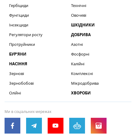
Гербіциди
Технічні
Фунгіциди
Овочеві
Інсекциди
ШКІДНИКИ
Регулятори росту
ДОБРИВА
Протруйники
Азотні
БУР’ЯНИ
Фосфорні
НАСІННЯ
Калійні
Зернові
Комплексні
Зернобобові
Мікродобрива
Олійні
ХВОРОБИ
Ми в соціальних мережах