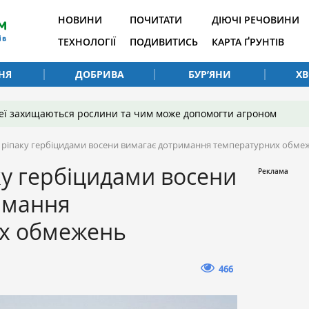
НОВИНИ
ПОЧИТАТИ
ДІЮЧІ РЕЧОВИНИ
ТЕХНОЛОГІЇ
ПОДИВИТИСЬ
КАРТА ҐРУНТІВ
НЯ
ДОБРИВА
БУР’ЯНИ
Х
 неї захищаються рослини та чим може допомогти агроном
ріпаку гербіцидами восени вимагає дотримання температурних обме
у гербіцидами восени
имання
х обмежень
466