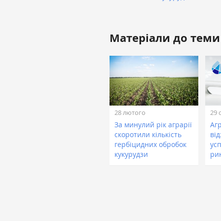
Матеріали до теми
28 лютого
29 
За минулий рік аграрії
Агр
скоротили кількість
ві
гербіцидних обробок
ус
кукурудзи
ри