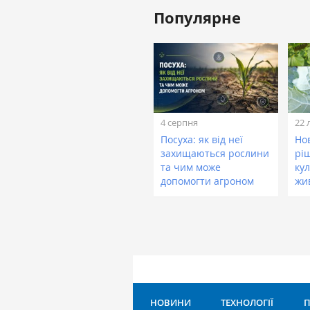
Популярне
4 серпня
22 
Посуха: як від неї
Нов
захищаються рослини
рі
та чим може
кул
допомогти агроном
жи
НОВИНИ
ТЕХНОЛОГІЇ
П