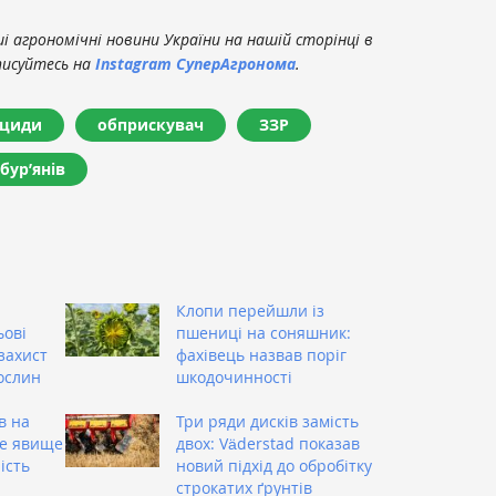
 агрономічні новини України на нашій сторінці в
писуйтесь на
Instagram СуперАгронома
.
іциди
обприскувач
ЗЗР
бур’янів
Клопи перейшли із
ьові
пшениці на соняшник:
захист
фахівець назвав поріг
ослин
шкодочинності
в на
Три ряди дисків замість
це явище
двох: Väderstad показав
ість
новий підхід до обробітку
строкатих ґрунтів