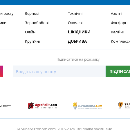
и росту
Зернові
Технічні
Азотні
ики
Зернобобові
Овочеві
Фосфорні
Олійні
ШКІДНИКИ
Калійні
Круп’яні
ДОБРИВА
Комплексн
Підписатися на розсилку
ПІДПИСА
© SuperAgronom.com, 2016-2026. Всі права захищено.