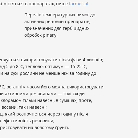
і містяться в препаратах, пише
farmer.pl.
Перелік температурних вимог до
активних речовин препаратів,
призначених для гербіцидних
обробок ріпаку:
ндується використовувати після фази 4 листків;
д 5 до 8°С, теплової оптимум — 15-25°С;
и на сухі рослини не менше ніж за годину до
С, останнім часом його можна використовувати
ими активними речовинами — тоді сходи
лорамом тільки навесні, в сумішах, проте,
восени, так і навесні;
щ, який розпочнеться через годину після
а ефективність речовини;
ристовувати на вологому ґрунті.