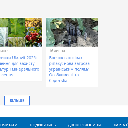
липня
16 липня
инки Ukravit 2026:
Вовчок в посівах
шення для захисту
ріпаку: нова загроза
ьтур і мінерального
українським полям?
влення
Особливості та
боротьба
БІЛЬШЕ
ОЧИТАТИ
ПОДИВИТИСЬ
ДІЮЧІ РЕЧОВИНИ
КАРТА 