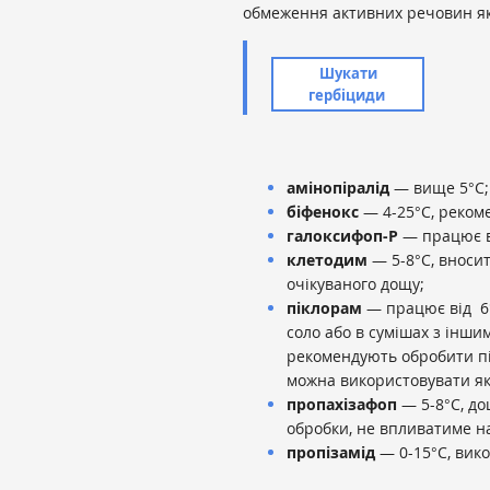
обмеження активних речовин як
Шукати
гербіциди
амінопіралід
— вище 5°С;
біфенокс
— 4-25°С, рекоме
галоксифоп-Р
— працює ві
клетодим
— 5-8°С, вносит
очікуваного дощу;
піклорам
— працює від 6°
соло або в сумішах з інш
рекомендують обробити пік
можна використовувати як 
пропахізафоп
— 5-8°С, до
обробки, не впливатиме н
пропізамід
— 0-15°С, вико