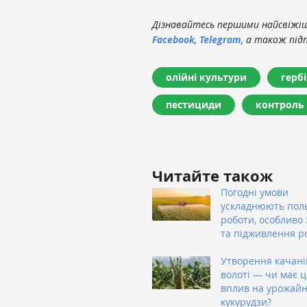
Дізнавайтесь першими найсвіжіші
Facebook
,
Telegram
, а також під
олійні культури
герб
пестициди
контроль 
Читайте також
Погодні умови
ускладнюють пол
роботи, особливо 
та підживлення р
Утворення качані
волоті — чи має 
вплив на урожайн
кукурудзи?