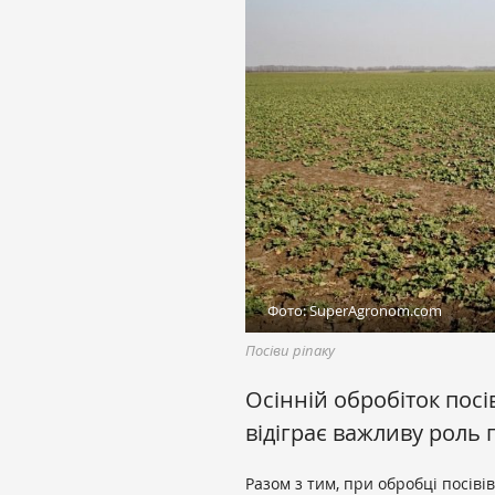
Фото: SuperAgronom.com
Посіви ріпаку
Осінній обробіток посі
відіграє важливу роль п
Разом з тим, при обробці посів