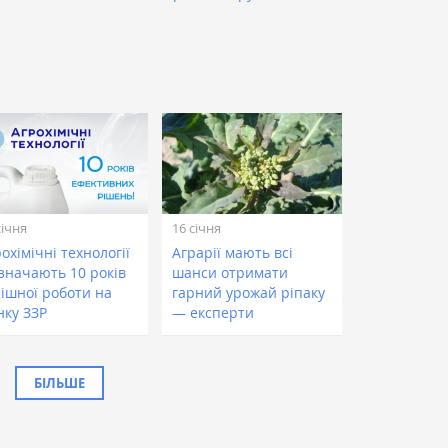
січня
16 січня
охімічні технології
Аграрії мають всі
дзначають 10 років
шанси отримати
пішної роботи на
гарний урожай ріпаку
нку ЗЗР
— експерти
БІЛЬШЕ